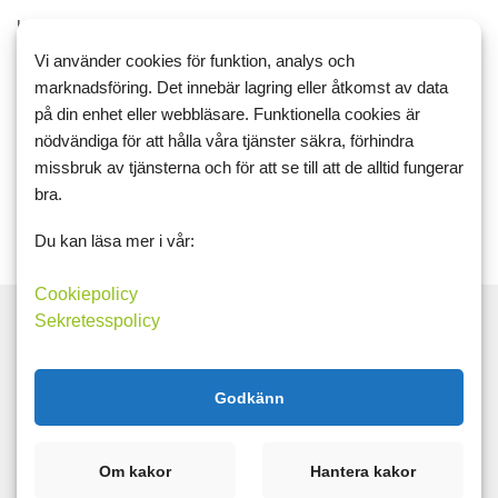
Har haft lite sommarlov från allt vad viktnedgång heter men hör
och häpna så har jag faktiskt gått ner 0,3 kg sen 30 juni ändå.
Vi använder cookies för funktion, analys och
Visst har jag tänkt på det lite grann men mycket gott har det
marknadsföring. Det innebär lagring eller åtkomst av data
slunkit ner.. känns bra att "känna på" hur jag kan le...
på din enhet eller webbläsare. Funktionella cookies är
nödvändiga för att hålla våra tjänster säkra, förhindra
missbruk av tjänsterna och för att se till att de alltid fungerar
Läs mer
Kommentera
bra.
Du kan läsa mer i vår:
Cookiepolicy
Sekretesspolicy
Sök
Godkänn
Taggar
Om kakor
Hantera kakor