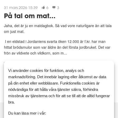
31 mars 2026 15:39
6
3
På tal om mat...
Jaha, det är ju en matdagbok. Så vad vore naturligare än att tala
om just mat.
I en eldstad i Jordaniens svarta öken 12.000 år f.kr. har man
hittat brödsmulor som var äldre än det första jordbruket. Det var
frön av vildvete och vildkorn, som m...
Hålla vikten
hålla vilten
Vi använder cookies för funktion, analys och
Läs mer
Kommentera
marknadsföring. Det innebär lagring eller åtkomst av data
på din enhet eller webbläsare. Funktionella cookies är
nödvändiga för att hålla våra tjänster säkra, förhindra
missbruk av tjänsterna och för att se till att de alltid fungerar
bra.
Du kan läsa mer i vår: