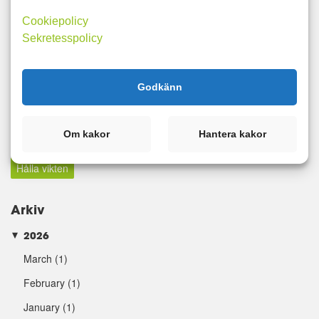
Cookiepolicy
Sök
Sekretesspolicy
Taggar
Godkänn
hålla
hålla vikten
hålla vilten
målvikt
Om kakor
Hantera kakor
Kategorier
Hålla vikten
Arkiv
2026
►
March
(1)
February
(1)
January
(1)