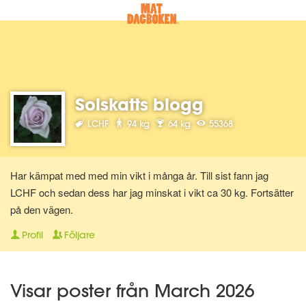
Solskatts blogg
LCHF
94 kg
64 kg
55368
Har kämpat med med min vikt i många år. Till sist fann jag
LCHF och sedan dess har jag minskat i vikt ca 30 kg. Fortsätter
på den vägen.
Profil
Följare
Visar poster från March 2026