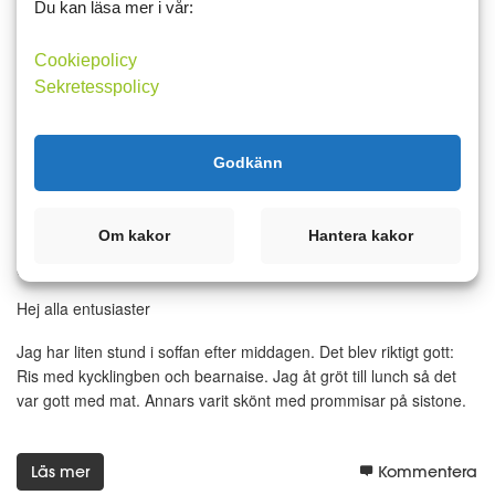
Du kan läsa mer i vår:
kommer också unna mig Eclairer. Jag var på väg till dottern men
hon ringde och var i...
Cookiepolicy
Sekretesspolicy
Läs mer
Kommentera
Godkänn
13 mars 2024 19:35
6
4
Om kakor
Hantera kakor
Skriver lite
Hej alla entusiaster
Jag har liten stund i soffan efter middagen. Det blev riktigt gott:
Ris med kycklingben och bearnaise. Jag åt gröt till lunch så det
var gott med mat. Annars varit skönt med prommisar på sistone.
Läs mer
Kommentera