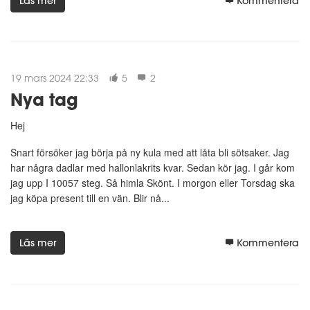
Läs mer
Kommentera
19 mars 2024 22:33
5
2
Nya tag
Hej
Snart försöker jag börja på ny kula med att låta bli sötsaker. Jag
har några dadlar med hallonlakrits kvar. Sedan kör jag. I går kom
jag upp I 10057 steg. Så himla Skönt. I morgon eller Torsdag ska
jag köpa present till en vän. Blir nå...
Läs mer
Kommentera