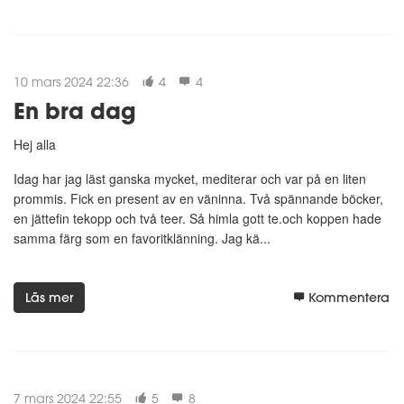
10 mars 2024 22:36
4
4
En bra dag
Hej alla
Idag har jag läst ganska mycket, mediterar och var på en liten
prommis. Fick en present av en väninna. Två spännande böcker,
en jättefin tekopp och två teer. Så himla gott te.och koppen hade
samma färg som en favoritklänning. Jag kä...
Läs mer
Kommentera
7 mars 2024 22:55
5
8