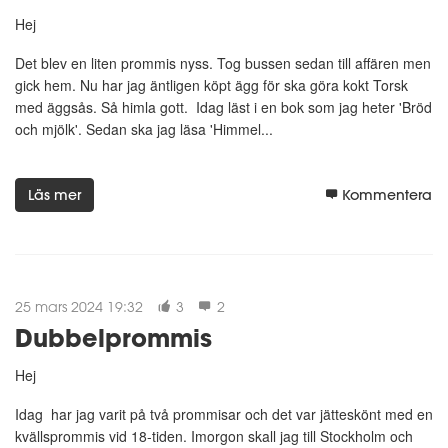
Hej
Det blev en liten prommis nyss. Tog bussen sedan till affären men
gick hem. Nu har jag äntligen köpt ägg för ska göra kokt Torsk
med äggsås. Så himla gott. Idag läst i en bok som jag heter 'Bröd
och mjölk'. Sedan ska jag läsa 'Himmel...
Läs mer
Kommentera
25 mars 2024 19:32
3
2
Dubbelprommis
Hej
Idag har jag varit på två prommisar och det var jätteskönt med en
kvällsprommis vid 18-tiden. Imorgon skall jag till Stockholm och