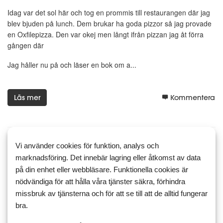
Idag var det sol här och tog en prommis till restaurangen där jag
blev bjuden på lunch. Dem brukar ha goda pizzor så jag provade
en Oxfilepizza. Den var okej men långt ifrån pizzan jag åt förra
gången där
Jag håller nu på och läser en bok om a...
Läs mer
Kommentera
Vi använder cookies för funktion, analys och
15 mars 2024 12:20
5
6
marknadsföring. Det innebär lagring eller åtkomst av data
Freeeeedaaaag
på din enhet eller webbläsare. Funktionella cookies är
nödvändiga för att hålla våra tjänster säkra, förhindra
Hej alla grymma entusiaster
missbruk av tjänsterna och för att se till att de alltid fungerar
bra.
Idag är det Fredag. Så skönt. Jag ska snart ta en prommis ner på
stan. Ska hämta kryddor jag beställt från Krusmyntagården. Jag