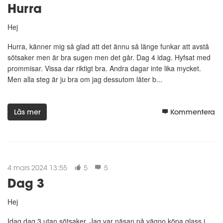
Hurra
Hej
Hurra, känner mig så glad att det ännu så länge funkar att avstå
sötsaker men är bra sugen men det går. Dag 4 idag. Hyfsat med
prommisar. Vissa dar riktigt bra. Andra dagar inte lika mycket.
Men alla steg är ju bra om jag dessutom låter b...
Läs mer
Kommentera
4 mars 2024 13:55
5
5
Dag 3
Hej
Idag dag 3 utan sötsaker. Jag var näsan på vägno köpa glass i