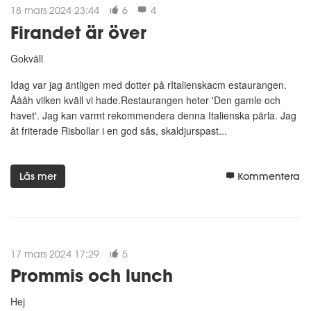
18 mars 2024 23:44
6
4
Firandet är över
Gokväll
Idag var jag äntligen med dotter på rItalienskacm estaurangen.
Åååh vilken kväll vi hade.Restaurangen heter 'Den gamle och
havet'. Jag kan varmt rekommendera denna Italienska pärla. Jag
åt friterade Risbollar i en god sås, skaldjurspast...
Läs mer
Kommentera
17 mars 2024 17:29
5
Prommis och lunch
Hej