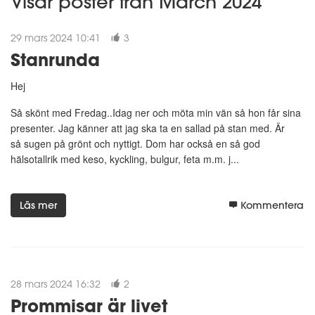
Visar poster från March 2024
29 mars 2024 10:41
3
Stanrunda
Hej
Så skönt med Fredag..Idag ner och möta min vän så hon får sina
presenter. Jag känner att jag ska ta en sallad på stan med. Är
så sugen på grönt och nyttigt. Dom har också en så god
hälsotallrik med keso, kyckling, bulgur, feta m.m. j...
Läs mer
Kommentera
28 mars 2024 16:32
2
Prommisar är livet