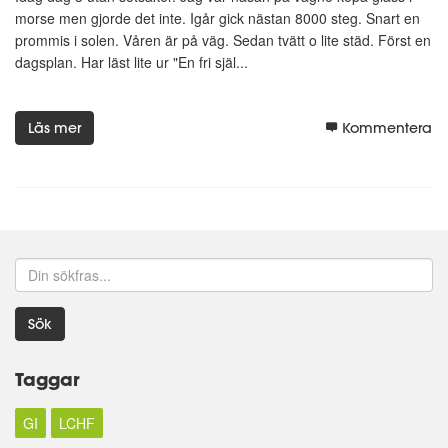
morse men gjorde det inte. Igår gick nästan 8000 steg. Snart en
prommis i solen. Våren är på väg. Sedan tvätt o lite städ. Först en
dagsplan. Har läst lite ur "En fri själ...
Läs mer
Kommentera
Sök
Taggar
GI
LCHF