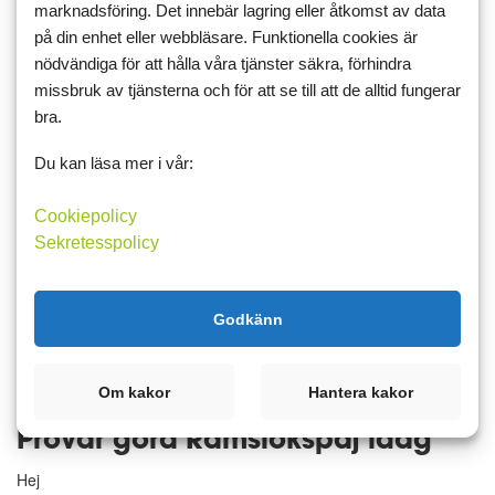
marknadsföring. Det innebär lagring eller åtkomst av data
10 juni 2023 15:37
1
på din enhet eller webbläsare. Funktionella cookies är
Sommar och läsning
nödvändiga för att hålla våra tjänster säkra, förhindra
missbruk av tjänsterna och för att se till att de alltid fungerar
Hej
bra.
Vilken sommar vi har fått. Njuter och ibland tycker jag det är varmt
men det är skönt att sommaren är här. Läser slutet på
Du kan läsa mer i vår:
"Bokhandlaren i Kabul" Har också börjat på en jätteinspirerande
bok om natur och skogsterapi. Den är mysig.
Cookiepolicy
Sekretesspolicy
Läs mer
Kommentera
Godkänn
Om kakor
Hantera kakor
5 juni 2023 13:54
2
2
Provar göra Ramslökspaj idag
Hej