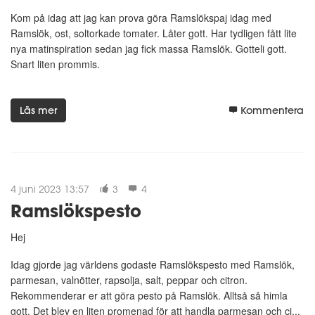
Kom på idag att jag kan prova göra Ramslökspaj idag med
Ramslök, ost, soltorkade tomater. Låter gott. Har tydligen fått lite
nya matinspiration sedan jag fick massa Ramslök. Gotteli gott.
Snart liten prommis.
Läs mer
Kommentera
4 juni 2023 13:57
3
4
Ramslökspesto
Hej
Idag gjorde jag världens godaste Ramslökspesto med Ramslök,
parmesan, valnötter, rapsolja, salt, peppar och citron.
Rekommenderar er att göra pesto på Ramslök. Alltså så himla
gott. Det blev en liten promenad för att handla parmesan och ci...