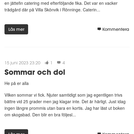
en jättefin catering med efterföljande fika. Det var en vacker
trädgård där på Villa Skönvik i Rönninge. Caterin...
Läs mer
Kommentera
15 juni 2023 23:20
1
4
Sommar och dol
He på er alla
Vilken sommar vi fick. Njuter samtidigt som jag egentligen trivs
bättre vid 25 grader men jag klagar inte. Det är härligt. Just idag
ingen längre prommis utan bara en kortis. Jag har läst ut boken
om skogsbad. Den blir en bra följesl...