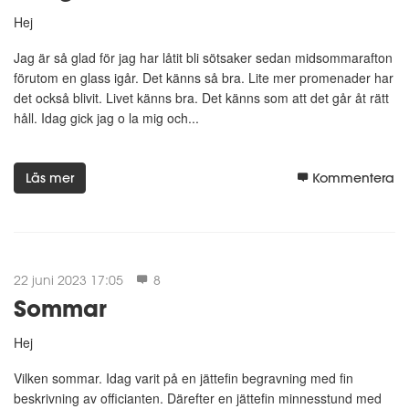
Hej
Jag är så glad för jag har låtit bli sötsaker sedan midsommarafton
förutom en glass igår. Det känns så bra. Lite mer promenader har
det också blivit. Livet känns bra. Det känns som att det går åt rätt
håll. Idag gick jag o la mig och...
Läs mer
Kommentera
22 juni 2023 17:05
8
Sommar
Hej
Vilken sommar. Idag varit på en jättefin begravning med fin
beskrivning av officianten. Därefter en jättefin minnesstund med