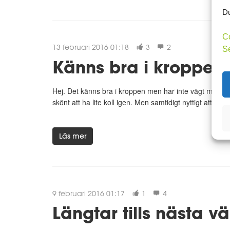
Du
C
13 februari 2016 01:18
3
2
S
Känns bra i kroppen
Hej. Det känns bra i kroppen men har inte vägt mig på et
skönt att ha lite koll igen. Men samtidigt nyttigt att inte
Läs mer
9 februari 2016 01:17
1
4
Längtar tills nästa v