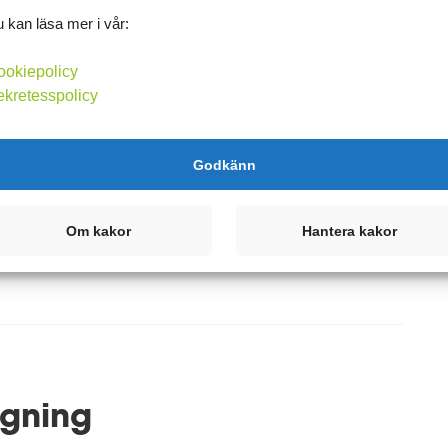
 kan läsa mer i vår:
ookiepolicy
ekretesspolicy
Godkänn
t tag men snart så köper jag nytt batteri till vågen. Då blir det
 väga sig på ett tag. Ikväll läste jag ut en sorglig dokument...
Om kakor
Hantera kakor
Kommentera
ägning