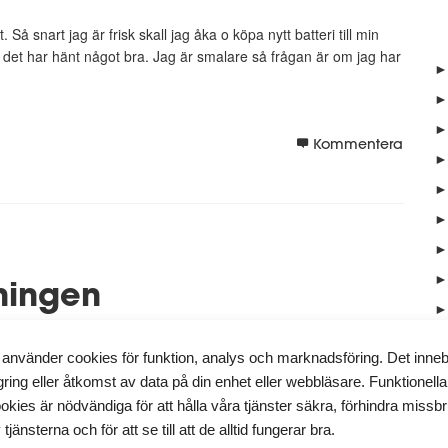
å snart jag är frisk skall jag åka o köpa nytt batteri till min
det har hänt något bra. Jag är smalare så frågan är om jag har
►
►
►
Kommentera
►
►
►
►
►
ningen
►
►
 för att jag ligger i typ influensa. Har legat i 39.3 i feber men den
 använder cookies för funktion, analys och marknadsföring. Det inne
nte haft så mycket mat lust så har jag ej ätit riktig mat seda...
►
gring eller åtkomst av data på din enhet eller webbläsare. Funktionella
►
okies är nödvändiga för att hålla våra tjänster säkra, förhindra missb
Kommentera
 tjänsterna och för att se till att de alltid fungerar bra.