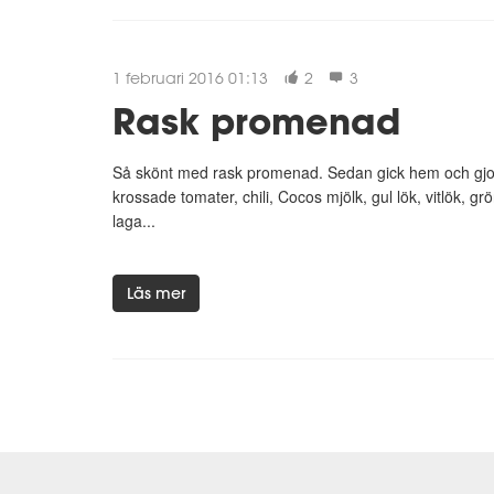
1 februari 2016 01:13
2
3
Rask promenad
Så skönt med rask promenad. Sedan gick hem och gjord
krossade tomater, chili, Cocos mjölk, gul lök, vitlök, grö
laga...
Läs mer