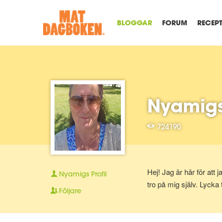
BLOGGAR
FORUM
RECEP
Nyamigs
724190
Hej! Jag är här för att 
Nyamigs
Profil
tro på mig själv. Lycka til
Följare