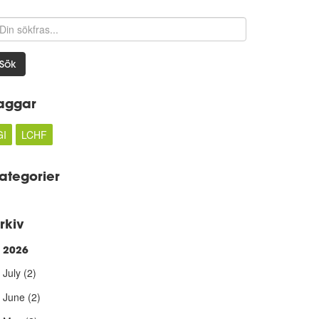
Sök
aggar
GI
LCHF
ategorier
rkiv
2026
►
July
(2)
June
(2)