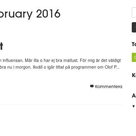
ebruary 2016
t
T
ån influensan. Mår illa o har ej bra matlust. För mig är det väldigt
 bra nu i morgon. Ikväll o igår tittat på programmen om Olof P...
K
Kommentera
A