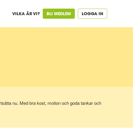
VILKA ÄR VI?
BLI MEDLEM
LOGGA IN
 fortsätta nu. Med bra kost, motion och goda tankar och