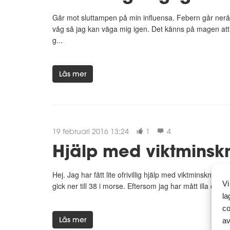
Går mot sluttampen på min influensa. Febern går neråt. S
våg så jag kan väga mig igen. Det känns på magen att 
g...
Läs mer
19 februari 2016 13:24
1
4
Hjälp med viktminsk
Hej. Jag har fått lite ofrivillig hjälp med viktminskningen
Vi
gick ner till 38 i morse. Eftersom jag har mått illa och i
la
co
Läs mer
av