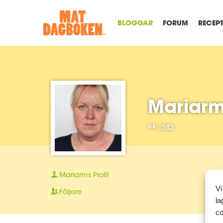
BLOGGAR
FORUM
RECEP
Mariarm
1582
Mariarms
Profil
Vi
Följare
la
co