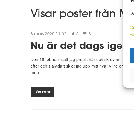
av
Visar poster från M
Du
C
8 mars 2025 11:02
5
3
S
Nu är det dags igen!
Den 16 februari satt jag precis här och skrev mitt fö
efter och självklart skjöt jag upp mitt nya liv lite grand
men...
Läs mer