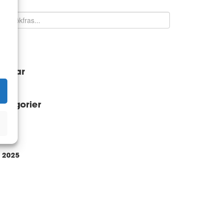
Sök
aggar
ategorier
rkiv
2025