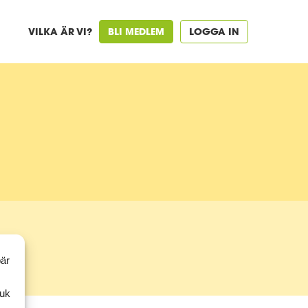
VILKA ÄR VI?
BLI MEDLEM
LOGGA IN
bär
ruk