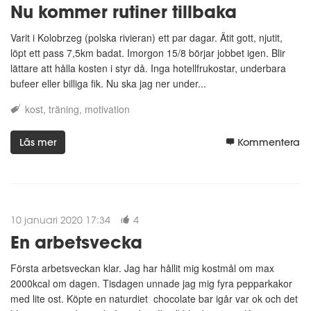
Nu kommer rutiner tillbaka
Varit i Kolobrzeg (polska rivieran) ett par dagar. Ätit gott, njutit,
löpt ett pass 7,5km badat. Imorgon 15/8 börjar jobbet igen. Blir
lättare att hålla kosten i styr då. Inga hotellfrukostar, underbara
bufeer eller billiga fik. Nu ska jag ner under...
kost
träning
motivation
Läs mer
Kommentera
10 januari 2020 17:34
4
En arbetsvecka
Första arbetsveckan klar. Jag har hållit mig kostmål om max
2000kcal om dagen. Tisdagen unnade jag mig fyra pepparkakor
med lite ost. Köpte en naturdiet chocolate bar igår var ok och det