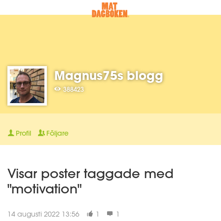
Magnus75s blogg
388423
Profil
Följare
Visar poster taggade med
"motivation"
14 augusti 2022 13:56
1
1