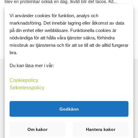
blev en proteinbar också en dag. Ikväll blir det tacos. Kö...
kost
träning
motivation
Vi använder cookies för funktion, analys och
marknadsföring. Det innebär lagring eller åtkomst av data
Läs mer
Kommentera
på din enhet eller webbläsare. Funktionella cookies är
nödvändiga för att hålla våra tjänster säkra, förhindra
missbruk av tjänsterna och för att se till att de alltid fungerar
bra.
Du kan läsa mer i vår:
Cookiepolicy
Sekretesspolicy
Sök
Taggar
Godkänn
16:8
crosstrainer
cykel
cykling
fitness
fittness
gåsfot
god mat
kost
LCHF
löpning
mat
Om kakor
Hantera kakor