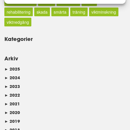
medelhavskost
motion
motivation
rehab
rehabilitering
skada
smärta
träning
viktminskning
viktnedgång
Kategorier
Arkiv
►
2025
►
2024
►
2023
►
2022
►
2021
►
2020
►
2019
►
2018