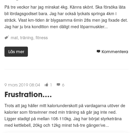
På tre veckor har jag minskat 4kg. Känns skönt. Ska försöka låta
bli lördagsgodiset bara. Jag har också lyckats springa 4km i
sträck. Visst km-tiden är blygsamma 6min 28s men jag fixade det.
Jag har ju bra kondition men dåligt med löparmuskler...
mat
träning
fitness
Läs mer
Kommentera
9 mars 2019 08:04
1
6
Frustration....
Trots att jag håller mitt kaloriunderskott på vardagarna utöver de
kalorier som försvinner med min träning så går jag inte ned.
Ligger stadigt på mellan 108-110kg. Jag har börjat styrketräna
med kettlebell, 20kg och 12kg minst två-tre gånger/ve...