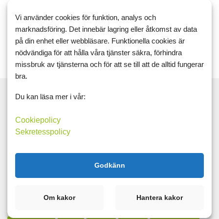
träning
mat
Vi använder cookies för funktion, analys och
Läs mer
Kommentera
marknadsföring. Det innebär lagring eller åtkomst av data
på din enhet eller webbläsare. Funktionella cookies är
nödvändiga för att hålla våra tjänster säkra, förhindra
missbruk av tjänsterna och för att se till att de alltid fungerar
bra.
Du kan läsa mer i vår:
Cookiepolicy
Sök
Sekretesspolicy
Taggar
Godkänn
16:8
crosstrainer
cykel
cykling
fitness
fittness
gåsfot
god mat
kost
LCHF
löpning
mat
Om kakor
Hantera kakor
medelhavskost
motion
motivation
rehab