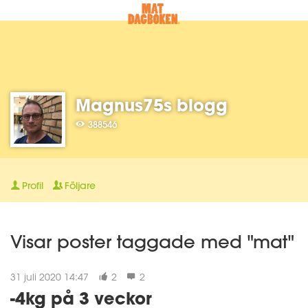
Magnus75s blogg
388546
Profil
Följare
Visar poster taggade med "mat"
31 juli 2020 14:47
2
2
-4kg på 3 veckor