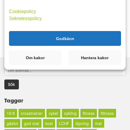
ljumskarna att jag inte kan huka mig... Körde nog lite för hårt...
Cookiepolicy
träning
cykling
Sekretesspolicy
Läs mer
Kommentera
Godkänn
Om kakor
Hantera kakor
Sök
Taggar
16:8
crosstrainer
cykel
cykling
fitness
fittness
gåsfot
god mat
kost
LCHF
löpning
mat