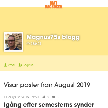
Magnus75s blogg
388424
Profil
Följare
Visar poster från August 2019
11 augusti 2019 13:54
3
3
Igång efter semesterns synder