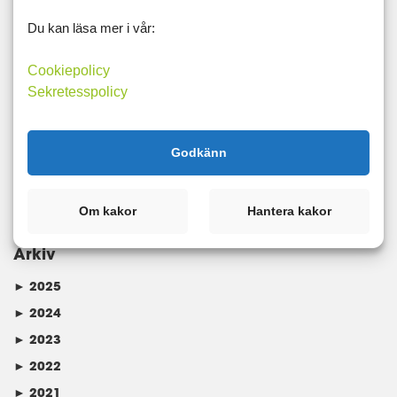
16:8
crosstrainer
cykel
cykling
fitness
fittness
Du kan läsa mer i vår:
gåsfot
god mat
kost
LCHF
löpning
mat
Cookiepolicy
medelhavskost
motion
motivation
rehab
Sekretesspolicy
rehabilitering
skada
smärta
träning
viktminskning
viktnedgång
Godkänn
Kategorier
Om kakor
Hantera kakor
Arkiv
►
2025
►
2024
►
2023
►
2022
►
2021