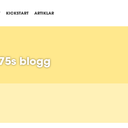
T
KICKSTART
ARTIKLAR
75s blogg