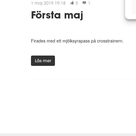
1 maj 2019 19:18
5
1
Första maj
Firades med ett mjölksyrapass på crosstrainern.
Läs mer