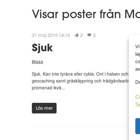
Visar poster från M
31 maj 2019 14:16
2
2
Sjuk
Vi
la
co
Bläää
av
Sjuk. Kan inte tyräna eller cykla. Ont i halsen och förky
geocaching samt gräsklippning och trädgårdsarbete. Da
Du
promenad ikvä...
C
S
Läs mer