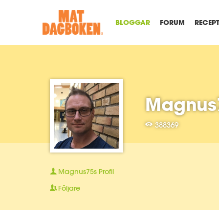
BLOGGAR
FORUM
RECEP
Magnus
388369
Magnus75s
Profil
Följare