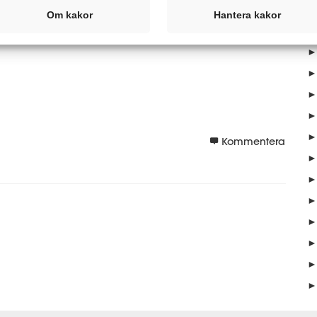
A
Om kakor
Hantera kakor
►
►
►
►
►
►
Kommentera
►
►
►
►
►
►
►