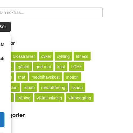
Sök
aggar
bär
16:8
crosstrainer
cykel
cykling
fitness
ruk
ittness
gåsfot
god mat
kost
LCHF
löpning
mat
medelhavskost
motion
motivation
rehab
rehabilitering
skada
smärta
träning
viktminskning
viktnedgång
ategorier