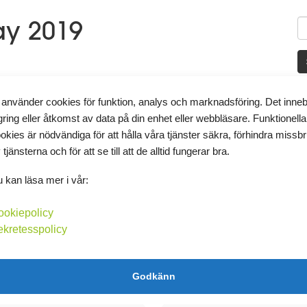
ay 2019
T
 använder cookies för funktion, analys och marknadsföring. Det inne
gring eller åtkomst av data på din enhet eller webbläsare. Funktionella
okies är nödvändiga för att hålla våra tjänster säkra, förhindra missb
 tjänsterna och för att se till att de alltid fungerar bra.
f
ld, dock ingen feber. Så igår fick motionen bestå av lite
gens motion fick bestå av biltvättning. Kanske blir en
 kan läsa mer i vår:
ookiepolicy
ekretesspolicy
Kommentera
K
Godkänn