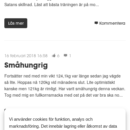
Satans skillnad. Läst att bästa träningen är på mo...
Läs mer
Kommentera
16 februari 2018 16:58
6
1
Småhungrig
Fortsätter ned med min vikt 124,1kg var länge sedan jag vägde
så lite. Hoppas nå 120kg vid månadens slut. Lite optimistiskt
kanske men 121kg är rimligt. Har varit småhungrig denna veckan.
Tog med mig en fullkornsmacka med ost på det var bra ska no...
Läs mer
Kommentera
Vi använder cookies för funktion, analys och
marknadsföring. Det innebär lagring eller åtkomst av data