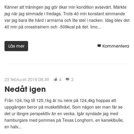
Känner att träningen jag gör ökar min kondition avsevärt. Märkte
jag när jag simmade i fredags. Trots 40 min konstant simmande
var jag bara lite hård i armarna och lite stel i nacken. Idag blev det
40 min på crosstrainern och -509kcal på det. Imo...
Läs mer
Kommentera
23 februari 2018 08:39
4
2
Nedåt igen
Från 124,1kg till 125,1kg är nu nere på 124,4kg hoppas att
uppgången beror på muskeltillväxt. Som någon ser man får se
det ur längre perspekltiv än en vecka. Igår syndade jag med
hamburgare med pommes på Texas Longhorn, en kaneklbulle,
en halv...