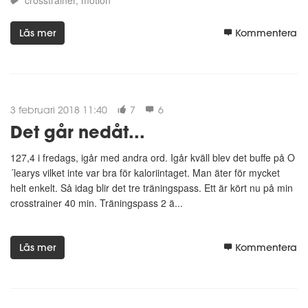
crosstrainer
motion
Läs mer
Kommentera
3 februari 2018 11:40
7
6
Det går nedåt...
127,4 i fredags, igår med andra ord. Igår kväll blev det buffe på O
´learys vilket inte var bra för kaloriintaget. Man äter för mycket
helt enkelt. Så idag blir det tre träningspass. Ett är kört nu på min
crosstrainer 40 min. Träningspass 2 ä...
Läs mer
Kommentera