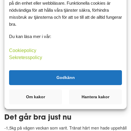
på din enhet eller webbläsare. Funktionella cookies är
nödvändiga för att hålla våra tjänster säkra, förhindra
12 februari 2018 05:33
4
3
missbruk av tjänsterna och för att se till att de alltid fungerar
Träningsuppehåll
bra.
Körde nog lite för hårt igår med min crosstrainer. Lite ont i ryggen.
Du kan läsa mer i vår:
Så idag blir det återhämtning och träningsvila. Får kolla på OS
istället. Det fortsätter nedåt med min vikt och mitt bukmått runt har
Cookiepolicy
minskat med 3 cm nu
Sekretesspolicy
Läs mer
Kommentera
Godkänn
Om kakor
Hantera kakor
7 februari 2018 06:05
3
2
Det går bra just nu
-1,5kg på vågen veckan som varit. Tränat hårt men hade uppehåll