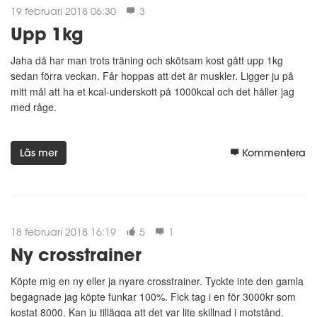
19 februari 2018 06:30
3
Upp 1kg
Jaha då har man trots träning och skötsam kost gått upp 1kg
sedan förra veckan. Får hoppas att det är muskler. Ligger ju på
mitt mål att ha et kcal-underskott på 1000kcal och det håller jag
med råge.
Läs mer
Kommentera
18 februari 2018 16:19
5
1
Ny crosstrainer
Köpte mig en ny eller ja nyare crosstrainer. Tyckte inte den gamla
begagnade jag köpte funkar 100%. Fick tag i en för 3000kr som
kostat 8000. Kan ju tillägga att det var lite skillnad i motstånd.