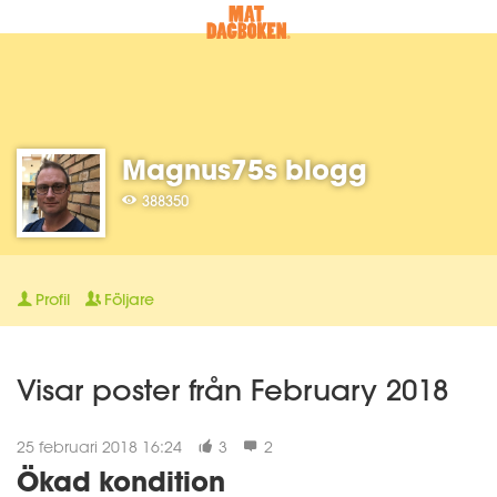
Magnus75s blogg
388350
Profil
Följare
Visar poster från February 2018
25 februari 2018 16:24
3
2
Ökad kondition