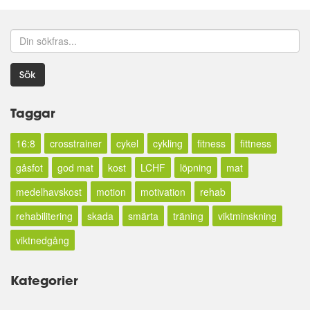
Sök
Taggar
16:8
crosstrainer
cykel
cykling
fitness
fittness
gåsfot
god mat
kost
LCHF
löpning
mat
medelhavskost
motion
motivation
rehab
rehabilitering
skada
smärta
träning
viktminskning
viktnedgång
Kategorier