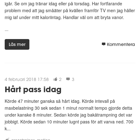
igår. Se om jag tränar idag eller på torsdag. Har fortfarande
problem med att jag småäter på kvällen framför TV men jag håller
mig iaf under mitt kaloriintag. Handlar väl om att bryta vanor.
...
Läs mer
Kommentera
4 februari 2018 17:58
2
3
Hårt pass idag
Körde 47 minuter ganska så hårt idag. Körde intevall på
maxbelastning 30 sek sedan 1 minut normalt tempo gjorde detta
under kanske 8 minuter. Sedan körde jag bakåtrampning det var
jobbigt. Körde sedan 10 minuter lugnt pass för att varva ned. 700
k...