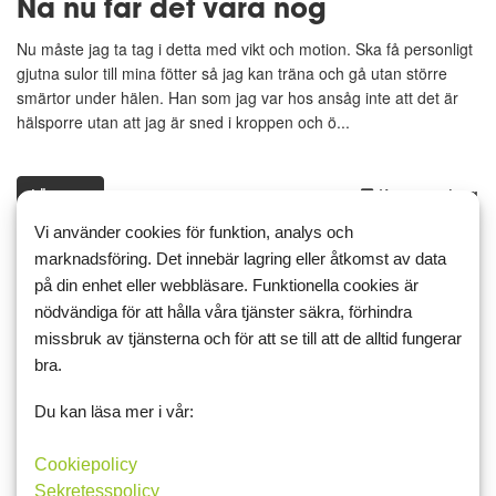
Nä nu får det vara nog
Nu måste jag ta tag i detta med vikt och motion. Ska få personligt
gjutna sulor till mina fötter så jag kan träna och gå utan större
smärtor under hälen. Han som jag var hos ansåg inte att det är
hälsporre utan att jag är sned i kroppen och ö...
Läs mer
Kommentera
Vi använder cookies för funktion, analys och
marknadsföring. Det innebär lagring eller åtkomst av data
på din enhet eller webbläsare. Funktionella cookies är
nödvändiga för att hålla våra tjänster säkra, förhindra
15 juli 2024 10:13
3
5
missbruk av tjänsterna och för att se till att de alltid fungerar
Usch vikten stiger
bra.
Svårt att hålla mig till 1800 kcal nu under sommaren. Renderat i
Du kan läsa mer i vår:
viktökning. Kan inte träna som jag vill pga hälsporre. Ingen bra
kombination och med motivationsbrist. Måste hitta den där
Cookiepolicy
motivationen jag hade.
Sekretesspolicy