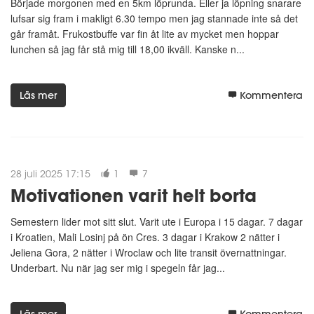
Började morgonen med en 5km löprunda. Eller ja löpning snarare
lufsar sig fram i makligt 6.30 tempo men jag stannade inte så det
går framåt. Frukostbuffe var fin åt lite av mycket men hoppar
lunchen så jag får stå mig till 18,00 ikväll. Kanske n...
Läs mer
Kommentera
28 juli 2025 17:15
1
7
Motivationen varit helt borta
Semestern lider mot sitt slut. Varit ute i Europa i 15 dagar. 7 dagar
i Kroatien, Mali Losinj på ön Cres. 3 dagar i Krakow 2 nätter i
Jeliena Gora, 2 nätter i Wroclaw och lite transit övernattningar.
Underbart. Nu när jag ser mig i spegeln får jag...
Läs mer
Kommentera