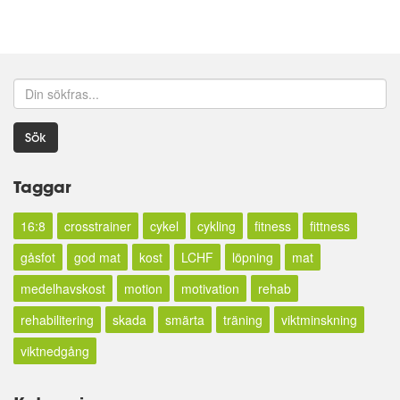
Sök
Taggar
16:8
crosstrainer
cykel
cykling
fitness
fittness
gåsfot
god mat
kost
LCHF
löpning
mat
medelhavskost
motion
motivation
rehab
rehabilitering
skada
smärta
träning
viktminskning
viktnedgång