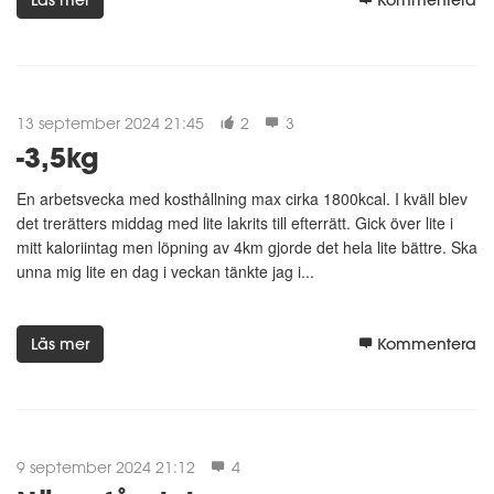
13 september 2024 21:45
2
3
-3,5kg
En arbetsvecka med kosthållning max cirka 1800kcal. I kväll blev
det trerätters middag med lite lakrits till efterrätt. Gick över lite i
mitt kaloriintag men löpning av 4km gjorde det hela lite bättre. Ska
unna mig lite en dag i veckan tänkte jag i...
Läs mer
Kommentera
9 september 2024 21:12
4