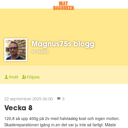
Magnus75s blogg
388481
Profil
Följare
22 september 2025 06:00
3
Vecka 8
120,8 så upp 400g på 2v med halvtaskig kost och ingen motion.
Skadereparationen igång m,en det var ju inte så farligt. Måste