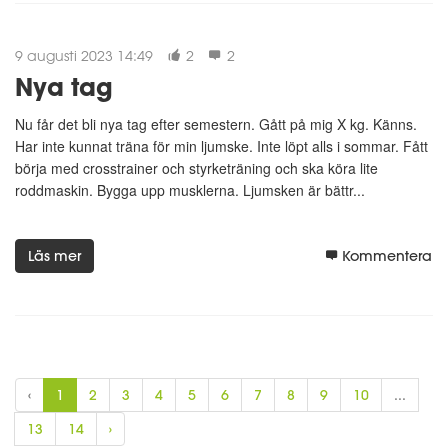
9 augusti 2023 14:49
2
2
Nya tag
Nu får det bli nya tag efter semestern. Gått på mig X kg. Känns.
Har inte kunnat träna för min ljumske. Inte löpt alls i sommar. Fått
börja med crosstrainer och styrketräning och ska köra lite
roddmaskin. Bygga upp musklerna. Ljumsken är bättr...
Läs mer
Kommentera
‹
1
2
3
4
5
6
7
8
9
10
...
13
14
›