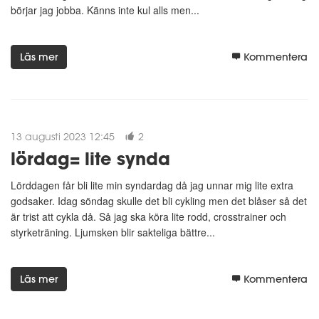
börjar jag jobba. Känns inte kul alls men...
Läs mer
Kommentera
13 augusti 2023 12:45
2
lördag= lite synda
Lörddagen får bli lite min syndardag då jag unnar mig lite extra
godsaker. Idag söndag skulle det bli cykling men det blåser så det
är trist att cykla då. Så jag ska köra lite rodd, crosstrainer och
styrketräning. Ljumsken blir sakteliga bättre...
Läs mer
Kommentera