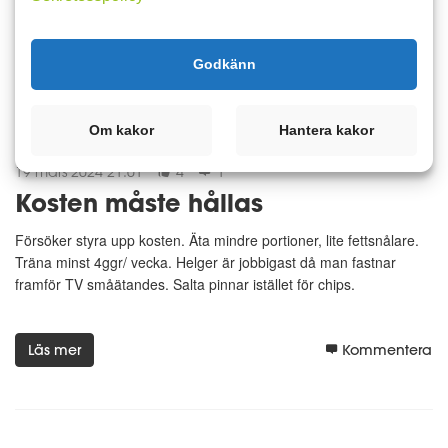
kost
Läs mer
Kommentera
Godkänn
Om kakor
Hantera kakor
19 mars 2024 21:01
4
1
Kosten måste hållas
Försöker styra upp kosten. Äta mindre portioner, lite fettsnålare.
Träna minst 4ggr/ vecka. Helger är jobbigast då man fastnar
framför TV småätandes. Salta pinnar istället för chips.
Läs mer
Kommentera