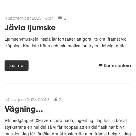
4 september 2023 16:34
2
Jävla ljumske
Ljumsen/muskeln insida lår fortsätter att göra lite ont, främst vid
lköpning. Kan inte träna och min motivation tryter. Jobbigt detta.
Läs mer
Kommentera
14 augusti 2023 06:49
2
Vägning...
Viktnedgång =0,0kg zero,zero nada, ingenting. Jag har ju börjat
styrketräna en hel del så vi får hoppas att en del fläsk har blivit
muskler. Jag får försöka dra åt kosten lite mer, främst helger. Idag