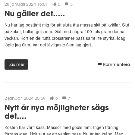
28 januari 2024 16:01
6
5
Nu gäller det.....
Nu har jag bestämt mig för att sluta äta massa skit på kvällar. Slut
på kakor, bullar, gois mm. Gått ned några 100-tals gram denna
veckan. Kört en del tuffa crosstrainer-pass samt lite styrka. Idag
löpte jag 6km. Var det jävligaste 6km jag gjort...
Läs mer
Kommentera
2 januari 2024 20:59
6
7
Nytt år nya möjligheter sägs
det....
Kosten har varit kass. Massor med godis mm. Ingen träning
förräns idag. Helt slut av ett vanligt pass. Nu är jag igång. Max