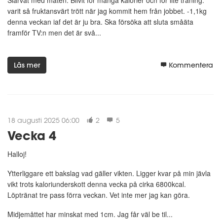
Slarvat med maten. Blivit för många kalorier och för lite träning.
varit så fruktansvärt trött när jag kommit hem från jobbet. -1,1kg
denna veckan iaf det är ju bra. Ska försöka att sluta småäta
framför TV:n men det är svå...
Läs mer
Kommentera
18 augusti 2025 06:00
2
5
Vecka 4
Halloj!
Ytterliggare ett bakslag vad gäller vikten. Ligger kvar på min jävla
vikt trots kaloriunderskott denna vecka på cirka 6800kcal.
Löptränat tre pass förra veckan. Vet inte mer jag kan göra.
Midjemåttet har minskat med 1cm. Jag får väl be til...