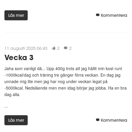
Läs mer
Kommentera
11 augusti 2025 06:43
2
2
Vecka 3
Jaha som vanligt då... Upp 400g trots att jag hållit min kost runt
-1000kcal/dag och träning tre gånger förra veckan. En dag jag
unnade mig lite men jag har nog under veckan legat på
-5000kcal. Nedslående men men idag börjar jag jobba. Ha en bra
dag alla.
...
Läs mer
Kommentera