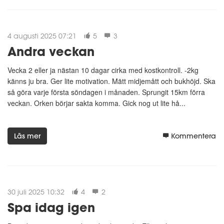
4 augusti 2025 07:21
5
3
Andra veckan
Vecka 2 eller ja nästan 10 dagar cirka med kostkontroll. -2kg
känns ju bra. Ger lite motivation. Mätt midjemått och bukhöjd. Ska
så göra varje första söndagen i månaden. Sprungit 15km förra
veckan. Orken börjar sakta komma. Gick nog ut lite hå...
Läs mer
Kommentera
30 juli 2025 10:32
4
2
Spa idag igen