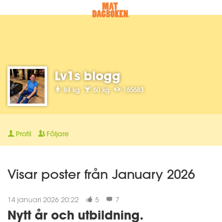
Lv1s blogg
84 kg
60 kg
165683
Profil
Följare
Visar poster från January 2026
14 januari 2026 20:22
5
7
Nytt år och utbildning.