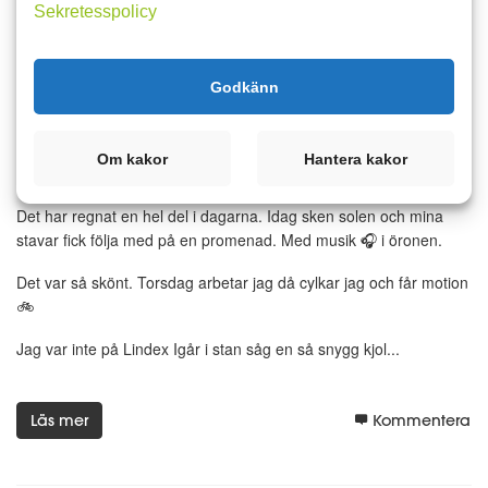
Sekretesspolicy
Läs mer
Kommentera
Godkänn
9 juli 2024 13:57
4
4
Om kakor
Hantera kakor
Äntligen lite sol ☀️
Det har regnat en hel del i dagarna. Idag sken solen och mina
stavar fick följa med på en promenad. Med musik 🎧 i öronen.
Det var så skönt. Torsdag arbetar jag då cylkar jag och får motion
🚲
Jag var inte på Lindex Igår i stan såg en så snygg kjol...
Läs mer
Kommentera