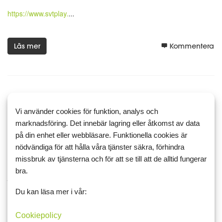
https://www.svtplay.
...
Läs mer
Kommentera
15 juli 2024 11:42
5
4
Vi använder cookies för funktion, analys och
Arbetat hela helgen
marknadsföring. Det innebär lagring eller åtkomst av data
på din enhet eller webbläsare. Funktionella cookies är
nödvändiga för att hålla våra tjänster säkra, förhindra
missbruk av tjänsterna och för att se till att de alltid fungerar
Jag har arbetat hela helgen vädret var så där uppehåll och regn
bra.
jag kommer arbeta även idag. Sedan ledig två dagar det kommer
bli skönt. På mina lediga dagar kommer jag ta mina gåstavar på
Du kan läsa mer i vår:
promenad i skogen som övrigt med musik 🎧 i...
Cookiepolicy