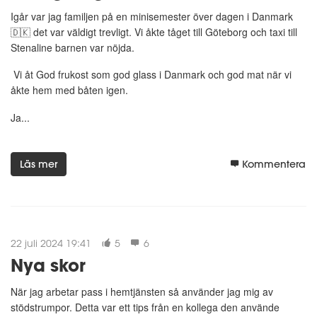
Igår var jag familjen på en minisemester över dagen i Danmark
🇩🇰 det var väldigt trevligt. Vi åkte tåget till Göteborg och taxi till
Stenaline barnen var nöjda.
Vi åt God frukost som god glass i Danmark och god mat när vi
åkte hem med båten igen.
Ja...
Läs mer
Kommentera
22 juli 2024 19:41
5
6
Nya skor
När jag arbetar pass i hemtjänsten så använder jag mig av
stödstrumpor. Detta var ett tips från en kollega den använde