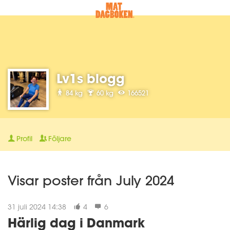
Lv1s blogg
84 kg
60 kg
166521
Profil
Följare
Visar poster från July 2024
31 juli 2024 14:38
4
6
Härlig dag i Danmark