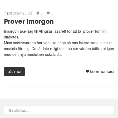
7 juli 2024 23:52
3
3
Prover imorgon
Iimorgon åker jag till Alingsås lasarett för att ta prover för min
diabetes.
Mina sockervärden har varit lite höga så min läkare satte in en till
medicin för mig. Det är inte roligt men nu ser värden bättre ut igen
med den nya medicinen också. J...
Läs mer
Kommentera