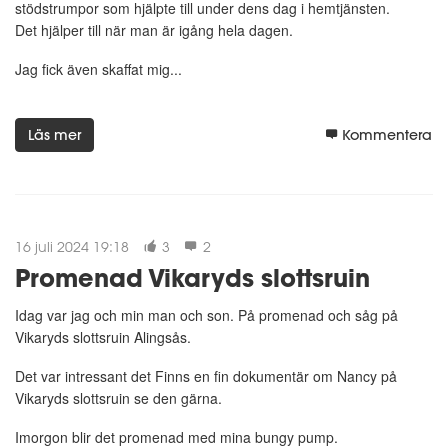
stödstrumpor som hjälpte till under dens dag i hemtjänsten.
Det hjälper till när man är igång hela dagen.
Jag fick även skaffat mig...
Läs mer
Kommentera
16 juli 2024 19:18
3
2
Promenad Vikaryds slottsruin
Idag var jag och min man och son. På promenad och såg på
Vikaryds slottsruin Alingsås.
Det var intressant det Finns en fin dokumentär om Nancy på
Vikaryds slottsruin se den gärna.
Imorgon blir det promenad med mina bungy pump.