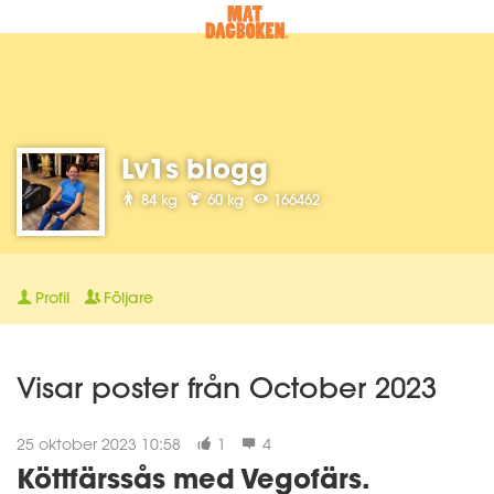
Lv1s blogg
84 kg
60 kg
166462
Profil
Följare
Visar poster från October 2023
25 oktober 2023 10:58
1
4
Köttfärssås med Vegofärs.