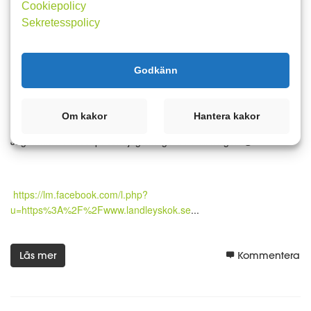
Cookiepolicy
Sekretesspolicy
18 oktober 2023 06:42
4
4
Godkänn
Linsröra i tacos 🌮
Jag fick ett tips igår att äta tacos 🌮 med linsröra istället för färs.
Om kakor
Hantera kakor
Personen tyckte om att äta sina tacos 🌮 med detta.
Jag hittade ett recept som jag ska göra nu till helgen 😋
https://lm.facebook.com/l.php?
u=https%3A%2F%2Fwww.landleyskok.se
...
Läs mer
Kommentera