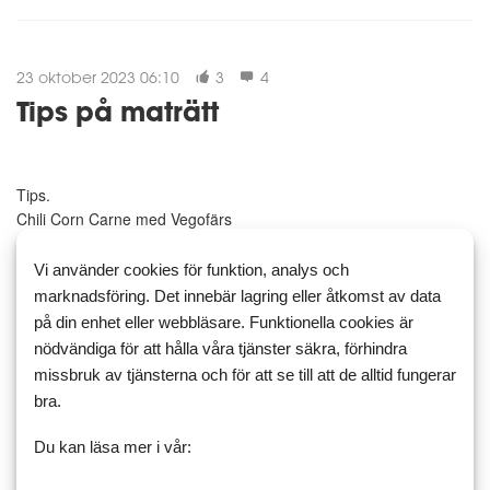
23 oktober 2023 06:10
3
4
Tips på maträtt
Tips.
Chili Corn Carne med Vegofärs
Go Green ärta. Knorr mix och ris, rapsolja och Kindenybörnor.
Vi använder cookies för funktion, analys och
Med detta får man en god och måltid.
marknadsföring. Det innebär lagring eller åtkomst av data
Det är så enkelt att göra och så gott 😋
på din enhet eller webbläsare. Funktionella cookies är
nödvändiga för att hålla våra tjänster säkra, förhindra
Mina barn tycker om maträtten.
missbruk av tjänsterna och för att se till att de alltid fungerar
Bilden föreställer min sons...
bra.
Du kan läsa mer i vår:
Läs mer
Kommentera