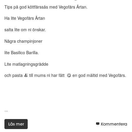
Tips på god köttfärssås med Vegofärs Ärtan.
Ha lite Vegofärs Ärtan
salta lite om ni önskar.
Några champinjoner
lite Basilico Barilla.
Lite matlagningsgrädde
och pasta 🍝 till mums ni har fått 😋 en god måltid med Vegofärs.
...
Läs mer
Kommentera