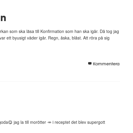
en
kan som ska läsa till Konfirmation som han ska igår. Då tog jag
 ett byusigt väder igår. Regn, åska, blåst. Att röra på sig
Kommentera
oda😋 jag la till morötter 🥕 i receptet det blev supergott