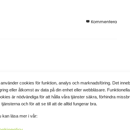
Kommentera
sig fram vad som är bäst för en i kosten till frukost mycket
 använder cookies för funktion, analys och marknadsföring. Det inne
gring eller åtkomst av data på din enhet eller webbläsare. Funktionella
ollade.
okies är nödvändiga för att hålla våra tjänster säkra, förhindra missb
 tjänsterna och för att se till att de alltid fungerar bra.
 kan läsa mer i vår:
Kommentera
ookiepolicy