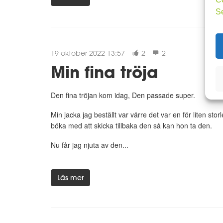
S
19 oktober 2022 13:57
2
2
Min fina tröja
Den fina tröjan kom idag, Den passade super.
Min jacka jag beställt var värre det var en för liten storl
böka med att skicka tillbaka den så kan hon ta den.
Nu får jag njuta av den...
Läs mer