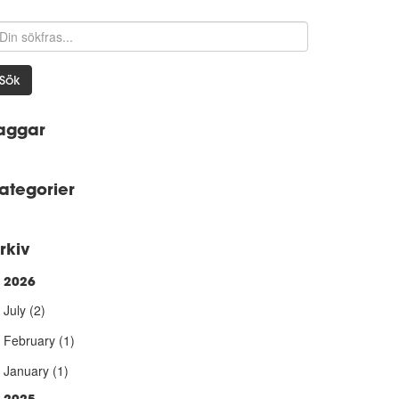
Sök
aggar
ategorier
rkiv
2026
►
July
(2)
February
(1)
January
(1)
2025