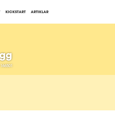
T
KICKSTART
ARTIKLAR
ogg
166501