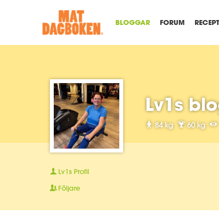
BLOGGAR
FORUM
RECEP
Lv1s bl
84 kg
60 kg
Lv1s
Profil
Följare