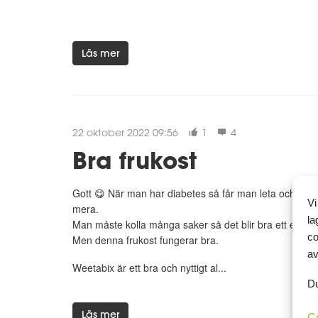
Läs mer
22 oktober 2022 09:56
1
4
Bra frukost
Gott 😋 När man har diabetes så får man leta och prova 
Vi
mera.
la
Man måste kolla många saker så det blir bra ett evigt k
co
Men denna frukost fungerar bra.
av
Weetabix är ett bra och nyttigt al...
Du
Läs mer
C