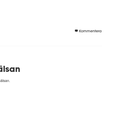
Kommentera
älsan
 hälsan.