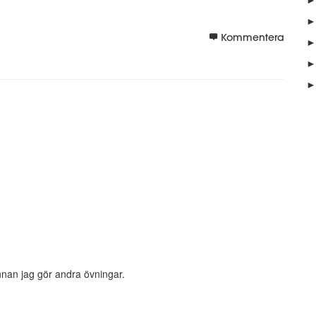
►
Kommentera
►
►
►
nnan jag gör andra övningar.