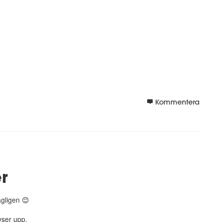
Kommentera
r
gligen 😊
yser upp.