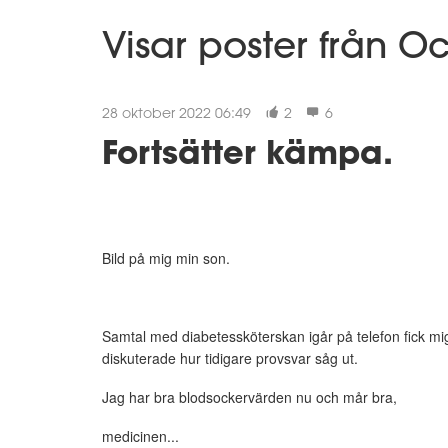
Visar poster från O
28 oktober 2022 06:49
2
6
Fortsätter kämpa.
Bild på mig min son.
Samtal med diabetessköterskan igår på telefon fick mig
diskuterade hur tidigare provsvar såg ut.
Jag har bra blodsockervärden nu och mår bra,
medicinen...