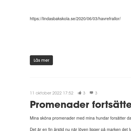
https://lindasbakskola.se/2020/06/03/havrefrallor/
Läs mer
11 oktober 2022 17:52
3
3
Promenader fortsätte
Mina sköna promenader med mina hundar forsätter da
Det är en fin årstid nu när löven ligger på marken det l