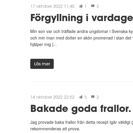
17 oktober 2022 11:40
1
3
Förgyllning i vardag
Min son var och träffade andra ungdomar i Svenska kyr
och min man med dotter en skön promenad i stan det var
hjälper mig j...
Läs mer
14 oktober 2022 22:52
3
2
Bakade goda frallor.
Jag provade baka frallor från detta recept Igår väldigt g
rekommenderas att prova.