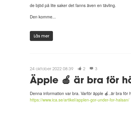
de bjöd på lite saker det fanns även en tävling.
Den komme...
Läs mer
24 oktober 2022 08:39
2
3
Äpple 🍎 är bra för h
Denna information var bra. Varför äpple 🍎..är bra för
https://www.ica.se/artikel/applen-gor-under-for-halsan/