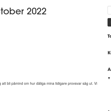
ctober 2022
T
K
A
 att bli påmind om hur dåliga mina tidigare provsvar såg ut. Vi
►