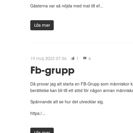
Gästerna var så nöjda med mat till ef...
Läs mer
19 maj 2022 07:36
1
6
Fb-grupp
Då provar jag att starta en FB-Grupp som människor kan
berättelse kan bli till ett stöd för någon annan männis
Spännande att se hur det utvecklar sig.
https:/...
Läs mer