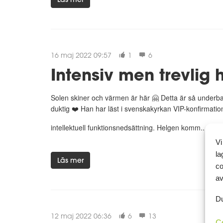
16 maj 2022 09:57
1
6
Intensiv men trevlig 
Solen skiner och värmen är här 🤗 Detta är så underba
duktig ❤️ Han har läst i svenskakyrkan VIP-konfirmati
intellektuell funktionsnedsättning. Helgen komm...
Vi
la
Läs mer
co
av
Du
12 maj 2022 06:36
6
13
C