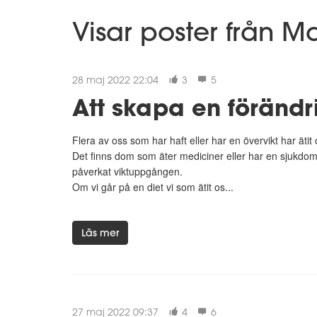
Visar poster från M
28 maj 2022 22:04
3
5
Att skapa en förändr
Flera av oss som har haft eller har en övervikt har ätit o
Det finns dom som äter mediciner eller har en sjukdom 
påverkat viktuppgången.
Om vi går på en diet vi som ätit os...
Läs mer
27 maj 2022 09:37
4
6