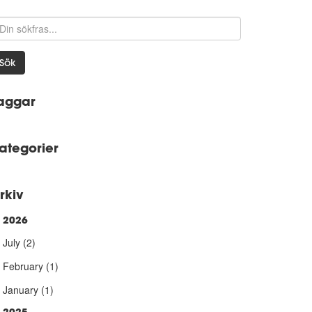
Sök
aggar
ategorier
rkiv
2026
►
July
(2)
February
(1)
January
(1)
2025