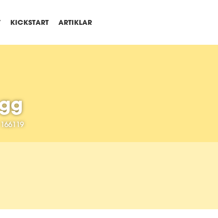
T
KICKSTART
ARTIKLAR
ogg
166119