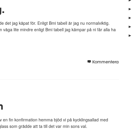
.
►
►
 det jag käpat för. Enligt Bmi tabell är jag nu normalviktig.
►
n väga lite mindre enligt Bmi tabell jag kämpar på ni får alla ha
►
Kommentera
n
v en fin konfirmation hemma bjöd vi på kycklingsallad med
ass som grädde att ta till det var min sons val.