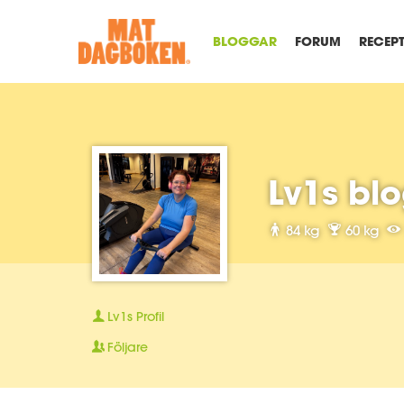
BLOGGAR
FORUM
RECEP
Lv1s bl
84 kg
60 kg
Lv1s
Profil
Följare