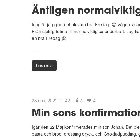
Äntligen normalviktig
Idag är jag glad det blev en bra Fredag 😊 vågen visade
Från sjuklig fetma till normalviktig så underbart. Jag ka
en bra Fredag 🤗
...
Läs mer
23 maj 2022 12:42
6
4
Min sons konfirmatio
Igår den 22 Maj konfirmerades min son Johan. Det ble
pasta och bröd, dressing dryck, och Chokladpudding, gl