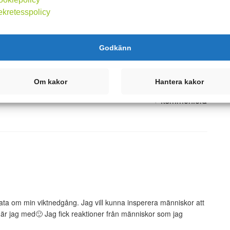
vare.
ekretesspolicy
fastnat i att vänta. Min egen viktkamp har hindrat mig och fått
 som ville utbilda sig, och med hon som erbjuder utbildningen.
Godkänn
Om kakor
Hantera kakor
Kommentera
rata om min viktnedgång. Jag vill kunna insperera människor att
t är jag med🙂 Jag fick reaktioner från människor som jag