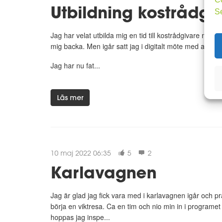
Utbildning kostrådgi
S
Jag har velat utbilda mig en tid till kostrådgivare men 
mig backa. Men igår satt jag i digitalt möte med andra
Jag har nu fat...
Läs mer
10 maj 2022 06:35
5
2
Karlavagnen
Jag är glad jag fick vara med i karlavagnen igår och p
börja en viktresa. Ca en tim och nio min in i programe
hoppas jag inspe...