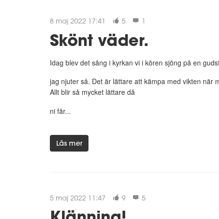
8 maj 2022 17:41
5
1
Skönt väder.
Idag blev det sång i kyrkan vi i kören sjöng på en gud
jag njuter så. Det är lättare att kämpa med vikten när 
Allt blir så mycket lättare då
ni får...
Läs mer
5 maj 2022 11:47
9
5
Klänning!