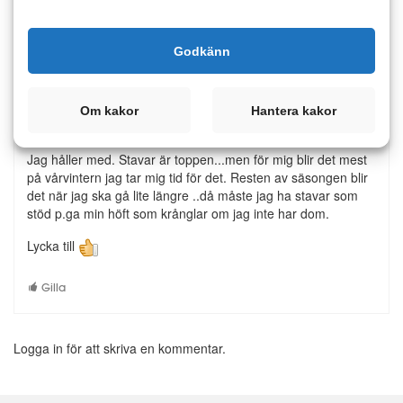
Kommentarer
Godkänn
18 augusti 2022 08:13
Om kakor
Hantera kakor
Bella50
1
Jag håller med. Stavar är toppen...men för mig blir det mest
på vårvintern jag tar mig tid för det. Resten av säsongen blir
det när jag ska gå lite längre ..då måste jag ha stavar som
stöd p.ga min höft som krånglar om jag inte har dom.
Lycka till
Gilla
Logga in för att skriva en kommentar.