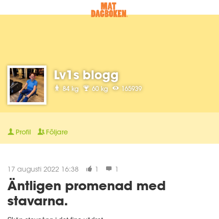
Lv1s blogg
84 kg
60 kg
165939
Profil
Följare
17 augusti 2022 16:38
1
1
Äntligen promenad med
stavarna.