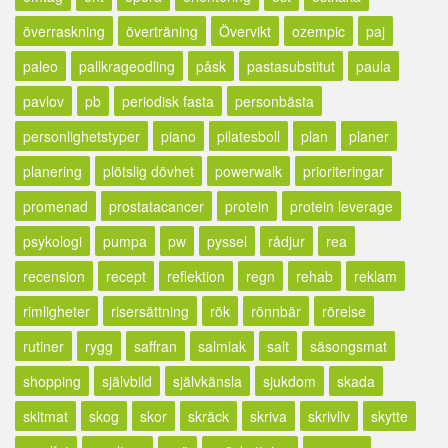
överraskning
överträning
Övervikt
ozempic
paj
paleo
pallkrageodling
påsk
pastasubstitut
paula
pavlov
pb
periodisk fasta
personbästa
personlighetstyper
piano
pilatesboll
plan
planer
planering
plötslig dövhet
powerwalk
prioriteringar
promenad
prostatacancer
protein
protein leverage
psykologi
pumpa
pw
pyssel
rådjur
rea
recension
recept
reflektion
regn
rehab
reklam
rimligheter
risersättning
rök
rönnbär
rörelse
rutiner
rygg
saffran
salmiak
salt
säsongsmat
shopping
självbild
självkänsla
sjukdom
skada
skitmat
skog
skor
skräck
skriva
skrivliv
skytte