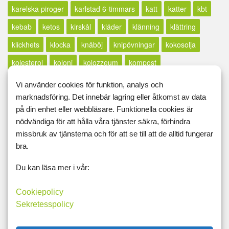
karelska piroger
karlstad 6-timmars
katt
katter
kbt
kebab
ketos
kirskål
kläder
klänning
klättring
klickhets
klocka
knäböj
knipövningar
kokosolja
kolesterol
koloni
kolozzeum
kompost
konditionsträning
konsert
konst
konstutställning
Vi använder cookies för funktion, analys och
marknadsföring. Det innebär lagring eller åtkomst av data
körkort
korv
kost
kostplanering
kostschema
på din enhet eller webbläsare. Funktionella cookies är
kosttillskott
kostvanor
kött
kreatin
kreativitet
nödvändiga för att hålla våra tjänster säkra, förhindra
kroppsfett
kroppsuppfattning
kroppsviktsövningar
missbruk av tjänsterna och för att se till att de alltid fungerar
bra.
kroppsviktspass
kryddor
kurs
kvällstidningssjuka
Du kan läsa mer i vår:
kyckling
lågkalori
lågkolhydrat
lågpuls
långt inlägg
lax
lcd
LCHF
lchp
lchq
leangains
less
lfd
Cookiepolicy
Sekretesspolicy
likör
lillfinger
livet
livskvalité
livspussel
löpband
löpning
lopp
löpskytte
lösningar
lucia
lugn