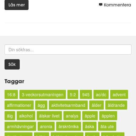
Läs mer
Kommentera
Sök
Taggar
16:8
3-veckorsutmaningen
5:2
945
ac/dc
advent
affirmationer
ägg
aktivitetsarmband
ålder
åldrande
älg
alkohol
älskar livet
analys
äpple
äpplen
armhävningar
aronia
årskrönika
åska
äta ute