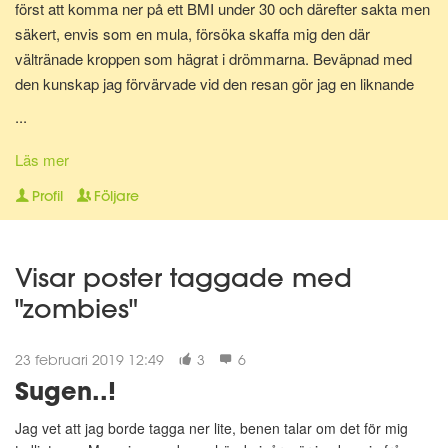
först att komma ner på ett BMI under 30 och därefter sakta men
säkert, envis som en mula, försöka skaffa mig den där
vältränade kroppen som hägrat i drömmarna. Beväpnad med
den kunskap jag förvärvade vid den resan gör jag en liknande
resa en gång till för att bli av med mina gravidkilo och åter kunna
...
springa marathon.
Läs mer
Nu för tiden är jag en av Matdagbokens mentorer, skicka ett
Profil
Följare
privat meddelande om du vill ha stöd och pepp privat eller om du
vill ha någon att bolla ideer med.
Visar poster taggade med
"zombies"
23 februari 2019 12:49
3
6
Sugen..!
Jag vet att jag borde tagga ner lite, benen talar om det för mig