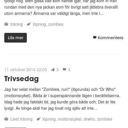
tydligt nog. Men gissa vad som hände igår, när jag kom in från
rundan med den nya jackan som för övrigt satt jättebra överallt
utom armarna? Ärmarna var väldigt långa, men inte l...
träning
löpning
zombies
Läs mer
Kommentera
11 oktober 2016 22:03
3
3
Trivsedag
Jag har velat mellan "Zombies, run!" (löprunda) och "Dr Who"
(motionscykel). Båda är i superspännande lägen i berättelserna.
Idag hade jag faktiskt tid, jag kunde göra både och. Det är lite
lyxigt. Av binge-skäl har jag lovat mig själv att inte...
Livet
träning
löpning
motionscykel
drwho
zombies