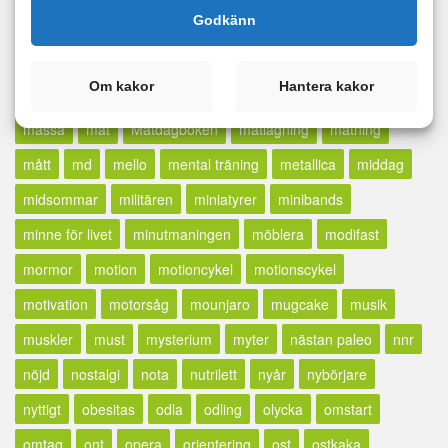
Godkänn
lunch
madcow
maffetone
mage
majblomma
måla
målbild
målbilder
målning
målsättning
målvikt
Om kakor
Hantera kakor
mammaträning
måndag
maräng
marathon
marklyft
mässa
mat
Matdagboken
matlagning
mätning
mått
md
mello
mental träning
metallica
middag
midsommar
militären
miniatyrer
minibands
minne för livet
minutmaningen
möblera
modifast
mormor
motion
motioncykel
motionscykel
motivation
motorsåg
mounjaro
mugcake
musik
muskler
must
mysterium
myter
nästan paleo
nnr
nöjd
nostalgi
nota
nutrilett
nyår
nybörjare
nyttigt
obesitas
odla
odling
olycka
omstart
omtag
ont
opera
orientering
ost
ostkaka