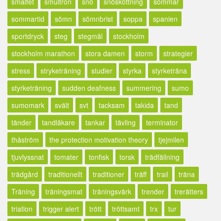
smalfet
smultron
snö
snöskottning
sommar
sommartid
sömn
sömnbrist
soppa
spanien
sportdryck
steg
stegmål
stockholm
stockholm marathon
stora damen
storm
strategier
stress
stryketräning
studier
styrka
styrketräna
styrketräning
sudden deafness
summering
sumo
sumomark
svält
svt
tacksam
takida
tand
tänder
tandläkare
tankar
tävling
terminator
thåström
the protection motivation theory
tjejmilen
tjuvlyssnat
tomater
tonfisk
torsk
trädfällning
trädgård
traditionellt
traditioner
träff
trail
träna
Träning
träningsmat
träningsvärk
trender
trerätters
triatlon
trigger alert
trött
tröttsamt
trx
tur