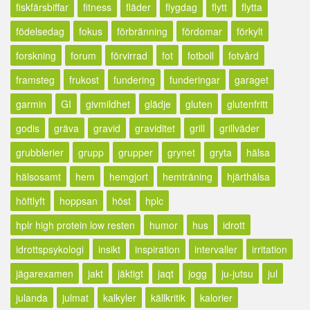
fiskfärsbiffar
fitness
fläder
flygdag
flytt
flytta
födelsedag
fokus
förbränning
fördomar
förkylt
forskning
forum
förvirrad
fot
fotboll
fotvård
framsteg
frukost
fundering
funderingar
garaget
garmin
GI
givmildhet
glädje
gluten
glutenfritt
godis
gräva
gravid
graviditet
grill
grillväder
grubblerier
grupp
grupper
grynet
gryta
hälsa
hälsosamt
hem
hemgjort
hemträning
hjärthälsa
höftlyft
hoppsan
höst
hplc
hplr high protein low resten
humor
hus
idrott
idrottspsykologi
insikt
inspiration
intervaller
irritation
jägarexamen
jakt
jäktigt
jaqt
jogg
ju-jutsu
jul
julanda
julmat
kalkyler
källkritik
kalorier