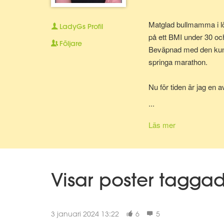
Matglad bullmamma i lö
LadyGs
Profil
på ett BMI under 30 oc
Följare
Beväpnad med den kunska
springa marathon.
Nu för tiden är jag en 
bolla ideer med.
...
Läs mer
Visar poster tagga
3 januari 2024 13:22
6
5