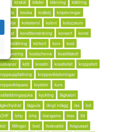
ketos
kirskål
kläder
klänning
klättring
lickhets
klocka
knäböj
knipövningar
kokosolja
kolesterol
koloni
kolozzeum
kompost
konditionsträning
konsert
konst
konstutställning
körkort
korv
kost
kostplanering
kostschema
kosttillskott
kostvanor
kött
kreatin
kreativitet
kroppsfett
kroppsuppfattning
kroppsviktsövningar
kroppsviktspass
kryddor
kurs
kvällstidningssjuka
kyckling
lågkalori
lågkolhydrat
lågpuls
långt inlägg
lax
lcd
LCHF
lchp
lchq
leangains
less
lfd
ikör
lillfinger
livet
livskvalité
livspussel