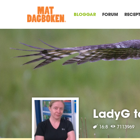
BLOGGAR
FORUM
RECEP
LadyG t
16:8
7113969