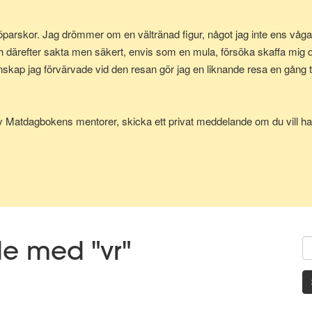
parskor. Jag drömmer om en vältränad figur, något jag inte ens vågad
h därefter sakta men säkert, envis som en mula, försöka skaffa mig
p jag förvärvade vid den resan gör jag en liknande resa en gång till
av Matdagbokens mentorer, skicka ett privat meddelande om du vill ha 
de med "vr"