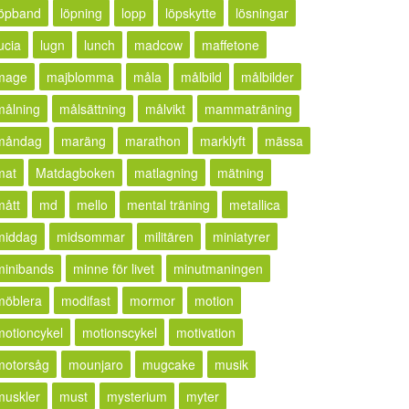
löpband
löpning
lopp
löpskytte
lösningar
ucia
lugn
lunch
madcow
maffetone
mage
majblomma
måla
målbild
målbilder
målning
målsättning
målvikt
mammaträning
måndag
maräng
marathon
marklyft
mässa
mat
Matdagboken
matlagning
mätning
mått
md
mello
mental träning
metallica
middag
midsommar
militären
miniatyrer
minibands
minne för livet
minutmaningen
möblera
modifast
mormor
motion
motioncykel
motionscykel
motivation
motorsåg
mounjaro
mugcake
musik
muskler
must
mysterium
myter