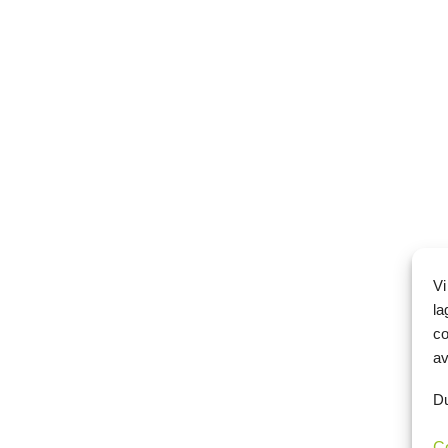
Vi
la
co
av
Du
C