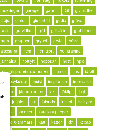
otboll
fotvård
framsteg
frukost
fundering
funderingar
garaget
garmin
GI
givmildhet
glädje
gluten
glutenfritt
godis
gräva
gravid
graviditet
grill
grillväder
grubblerier
grupp
grupper
grynet
gryta
hälsa
hälsosamt
hem
hemgjort
hemträning
hjärthälsa
höftlyft
hoppsan
höst
hplc
hplr high protein low resten
humor
hus
idrott
idrottspsykologi
insikt
inspiration
intervaller
bär
rritation
jägarexamen
jakt
jäktigt
jaqt
ruk
jogg
ju-jutsu
jul
julanda
julmat
kalkyler
ällkritik
kalorier
karelska piroger
karlstad 6-timmars
katt
katter
kbt
kebab