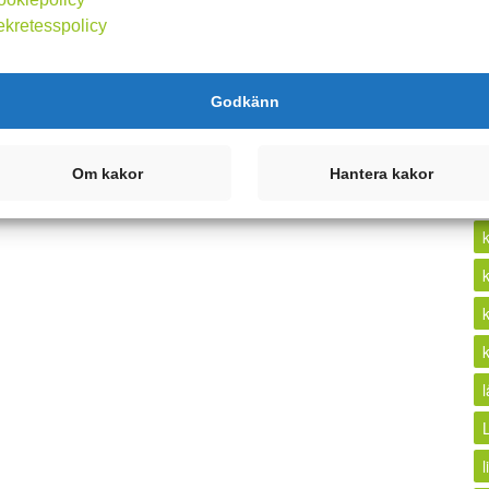
ekretesspolicy
k
Godkänn
Om kakor
Hantera kakor
l