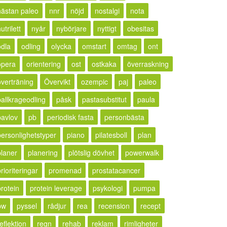
nästan paleo
nnr
nöjd
nostalgi
nota
utrilett
nyår
nybörjare
nyttigt
obesitas
odla
odling
olycka
omstart
omtag
ont
opera
orientering
ost
ostkaka
överraskning
överträning
Övervikt
ozempic
paj
paleo
pallkrageodling
påsk
pastasubstitut
paula
pavlov
pb
periodisk fasta
personbästa
personlighetstyper
piano
pilatesboll
plan
planer
planering
plötslig dövhet
powerwalk
rioriteringar
promenad
prostatacancer
protein
protein leverage
psykologi
pumpa
pw
pyssel
rådjur
rea
recension
recept
eflektion
regn
rehab
reklam
rimligheter