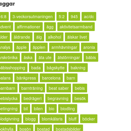
aggar
16:8
3-veckorsutmaningen
5:2
945
ac/dc
advent
affirmationer
ägg
aktivitetsarmband
ålder
åldrande
älg
alkohol
älskar livet
analys
äpple
äpplen
armhävningar
aronia
årskrönika
åska
äta ute
ätstörningar
bäbis
bäbisshopping
bada
bågskytte
bakning
balans
bänkpress
barcelona
barn
barnbarn
barnträning
beat saber
bebis
bebislycka
bedrägeri
begravning
besök
betingning
bil
bilen
bio
biodling
blodgivning
blogg
blomkålsris
bluff
böcker
bokhylla
bosön
bostad
bostadsbilder