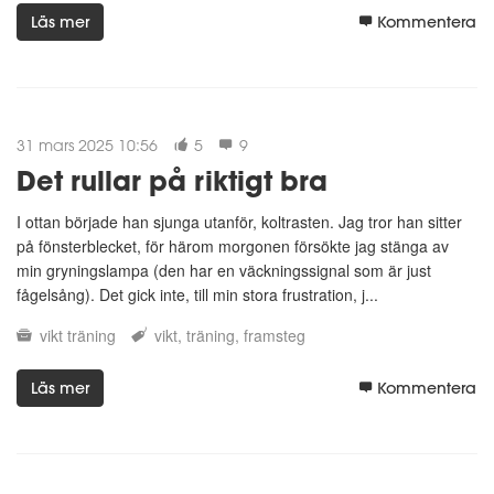
Läs mer
Kommentera
31 mars 2025 10:56
5
9
Det rullar på riktigt bra
I ottan började han sjunga utanför, koltrasten. Jag tror han sitter
på fönsterblecket, för härom morgonen försökte jag stänga av
min gryningslampa (den har en väckningssignal som är just
fågelsång). Det gick inte, till min stora frustration, j...
vikt
träning
vikt
träning
framsteg
Läs mer
Kommentera