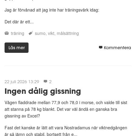
Jag är förvånad att jag inte har träningsvärk idag:
Det där är ett...
träning
sumo
vikt
målsättning
Läs mer
Kommentera
22 juli 2026 13:29
2
Ingen dålig gissning
Vågen fladdrade mellan 77,9 och 78,0 i morse, och valde till sist
att stanna på 78 kg blankt. Det var väl ändå en ganska bra
gissning av Excel?
Fast det kanske är lätt att vara Nostradamus när viktnedgången
är så jämn och stabil, bortsett från e...