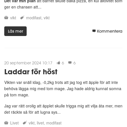
Det var min plan
att barnet skulle baka pizza, en kul aktivitet som
ger en chansen att...
vikt
modifast
vikt
Läs mer
Kommentera
20 september 2024 10:17
6
6
Laddar för höst
Vikten var snäll idag, -0,2kg trots att jag tog ett äpple för att inte
behöva lägga mig med tom mage. Jag hade aldrig kunnat somna
på tom mage.
Jag var rätt orolig att äpplet skulle trigga mig att vilja äta mer, men
det räckte så för att lugna sys...
Livet
vikt
livet
modifast