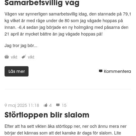
Samarbetsvillig våg
Vågen var synnerligen samarbetsvillig idag, den stannade på 79,1
kg vilket är med råge under de 80 som jag vågade hoppas på
innan. -6,4 sedan jag började en ny holmgång med påsarna den
21 april är mycket bättre än jag vågade hoppas på!
Jag tror jag bör...
vikt
vikt
Läs mer
Kommentera
9 maj 2025 11:18
4
15
Störtloppen blir slalom
Efter att ha sett vikten åka störtlopp ner, ner och ännu mera ner
börjar det kännas som att det kanske är dags för slalom. Lite