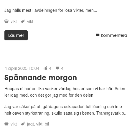
Jag hålls mest i avdelningen för lösa vikter, men...
vikt
vikt
Läs mer
Kommentera
4 april 2025 10:04
4
4
Spännande morgon
Hoppas ni har en lika vacker vårdag hos er som vi har här. Solen
ler idag med, och det gör jag med för den delen.
Jag var säker på att gårdagens eskapader, tuff löpning och inte
helt oäven styrketräning, skulle sätta sig i benen. Träningsvärk b...
vikt
jaqt
vikt
bil