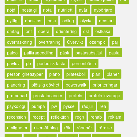
nöjd
nostalgi
nota
nutrilett
nyår
nybörjare
nyttigt
obesitas
odla
odling
olycka
omstart
omtag
ont
opera
orientering
ost
ostkaka
överraskning
överträning
Övervikt
ozempic
paj
paleo
pallkrageodling
påsk
pastasubstitut
paula
pavlov
pb
periodisk fasta
personbästa
personlighetstyper
piano
pilatesboll
plan
planer
planering
plötslig dövhet
powerwalk
prioriteringar
promenad
prostatacancer
protein
protein leverage
psykologi
pumpa
pw
pyssel
rådjur
rea
recension
recept
reflektion
regn
rehab
reklam
rimligheter
risersättning
rök
rönnbär
rörelse