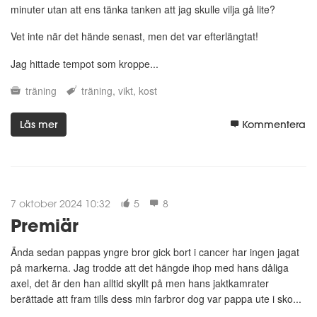
minuter utan att ens tänka tanken att jag skulle vilja gå lite?
Vet inte när det hände senast, men det var efterlängtat!
Jag hittade tempot som kroppe...
träning
träning
vikt
kost
Läs mer
Kommentera
7 oktober 2024 10:32
5
8
Premiär
Ända sedan pappas yngre bror gick bort i cancer har ingen jagat
på markerna. Jag trodde att det hängde ihop med hans dåliga
axel, det är den han alltid skyllt på men hans jaktkamrater
berättade att fram tills dess min farbror dog var pappa ute i sko...