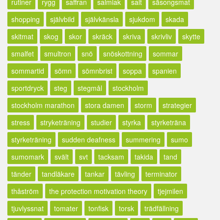
rutiner
rygg
saffran
salmiak
salt
säsongsmat
shopping
självbild
självkänsla
sjukdom
skada
skitmat
skog
skor
skräck
skriva
skrivliv
skytte
smalfet
smultron
snö
snöskottning
sommar
sommartid
sömn
sömnbrist
soppa
spanien
sportdryck
steg
stegmål
stockholm
stockholm marathon
stora damen
storm
strategier
stress
stryketräning
studier
styrka
styrketräna
styrketräning
sudden deafness
summering
sumo
sumomark
svält
svt
tacksam
takida
tand
tänder
tandläkare
tankar
tävling
terminator
thåström
the protection motivation theory
tjejmilen
tjuvlyssnat
tomater
tonfisk
torsk
trädfällning