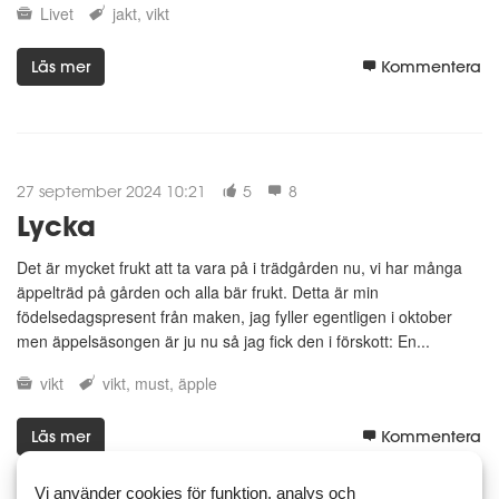
Livet
jakt
vikt
Läs mer
Kommentera
27 september 2024 10:21
5
8
Lycka
Det är mycket frukt att ta vara på i trädgården nu, vi har många
äppelträd på gården och alla bär frukt. Detta är min
födelsedagspresent från maken, jag fyller egentligen i oktober
men äppelsäsongen är ju nu så jag fick den i förskott: En...
vikt
vikt
must
äpple
Läs mer
Kommentera
Vi använder cookies för funktion, analys och