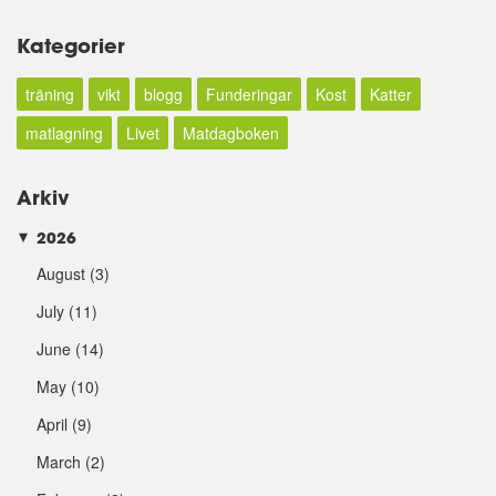
Kategorier
träning
vikt
blogg
Funderingar
Kost
Katter
matlagning
Livet
Matdagboken
Arkiv
2026
►
August
(3)
July
(11)
June
(14)
May
(10)
April
(9)
March
(2)