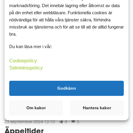
marknadsföring. Det innebär lagring eller åtkomst av data
på din enhet eller webbläsare. Funktionella cookies är
25 september 2024 15:37
4
nödvändiga för att hålla våra tjänster säkra, förhindra
Lite tur också
missbruk av tjänsterna och för att se till att de alltid fungerar
bra.
Man ska ha lite tur också ibland. När jag pysslar med äpplena
luktar det ju alldeles otroligt gott, och det har åkt med både ett
Du kan läsa mer i vår:
och två äpplen medan jag grejat. Men som tur är har det inte
påverkat viktnedgången det minsta, idag visade vågen -0,3 igen.
Cookiepolicy
...
Sekretesspolicy
vikt
vikt
Läs mer
Kommentera
Godkänn
Om kakor
Hantera kakor
23 september 2024 12:10
4
5
Äppeltider