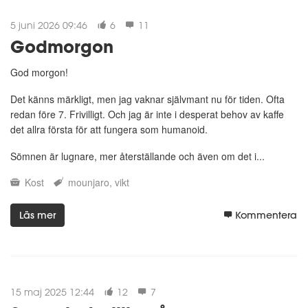
5 juni 2026 09:46
6
11
Godmorgon
God morgon!
Det känns märkligt, men jag vaknar självmant nu för tiden. Ofta
redan före 7. Frivilligt. Och jag är inte i desperat behov av kaffe
det allra första för att fungera som humanoid.
Sömnen är lugnare, mer återställande och även om det i...
Kost
mounjaro
vikt
Läs mer
Kommentera
15 maj 2025 12:44
12
7