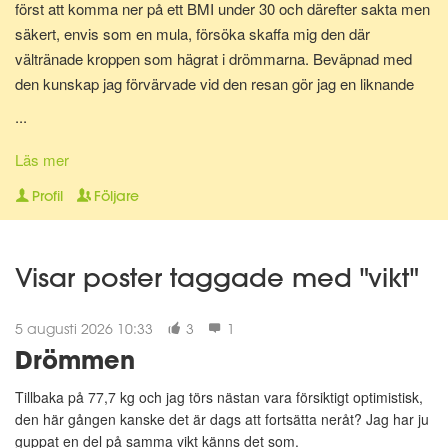
först att komma ner på ett BMI under 30 och därefter sakta men
säkert, envis som en mula, försöka skaffa mig den där
vältränade kroppen som hägrat i drömmarna. Beväpnad med
den kunskap jag förvärvade vid den resan gör jag en liknande
resa en gång till för att bli av med mina gravidkilo och åter kunna
...
springa marathon.
Läs mer
Nu för tiden är jag en av Matdagbokens mentorer, skicka ett
Profil
Följare
privat meddelande om du vill ha stöd och pepp privat eller om du
vill ha någon att bolla ideer med.
Visar poster taggade med "vikt"
5 augusti 2026 10:33
3
1
Drömmen
Tillbaka på 77,7 kg och jag törs nästan vara försiktigt optimistisk,
den här gången kanske det är dags att fortsätta neråt? Jag har ju
guppat en del på samma vikt känns det som.