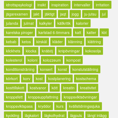
idrottspsykologi
insikt
inspiration
intervaller
irritation
jägarexamen
jakt
jäktigt
jaqt
jogg
ju-jutsu
jul
julanda
julmat
kalkyler
källkritik
kalorier
karelska piroger
karlstad 6-timmars
katt
katter
kbt
kebab
ketos
kirskål
kläder
klänning
klättring
klickhets
klocka
knäböj
knipövningar
kokosolja
kolesterol
koloni
kolozzeum
kompost
konditionsträning
konsert
konst
konstutställning
körkort
korv
kost
kostplanering
kostschema
kosttillskott
kostvanor
kött
kreatin
kreativitet
kroppsfett
kroppsuppfattning
kroppsviktsövningar
kroppsviktspass
kryddor
kurs
kvällstidningssjuka
kyckling
lågkalori
lågkolhydrat
lågpuls
långt inlägg