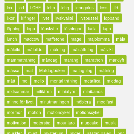
lax
lcd
LCHF
lchp
lchq
leangains
less
lfd
likör
lillfinger
livet
livskvalité
livspussel
löpband
löpning
lopp
löpskytte
lösningar
lucia
lugn
lunch
madcow
maffetone
mage
majblomma
måla
målbild
målbilder
målning
målsättning
målvikt
mammaträning
måndag
maräng
marathon
marklyft
mässa
mat
Matdagboken
matlagning
mätning
mått
md
mello
mental träning
metallica
middag
midsommar
militären
miniatyrer
minibands
minne för livet
minutmaningen
möblera
modifast
mormor
motion
motioncykel
motionscykel
motivation
motorsåg
mounjaro
mugcake
musik
muskler
must
mysterium
myter
nästan paleo
nnr