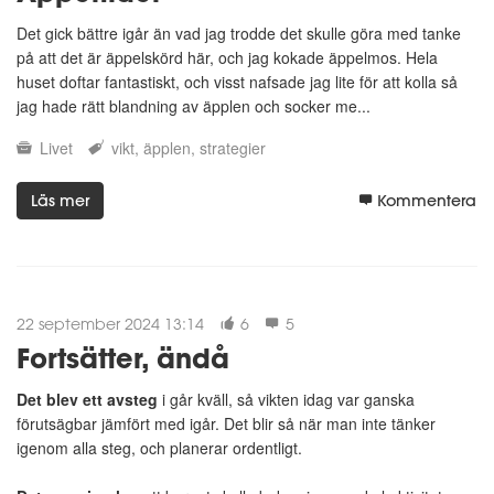
Det gick bättre igår än vad jag trodde det skulle göra med tanke
på att det är äppelskörd här, och jag kokade äppelmos. Hela
huset doftar fantastiskt, och visst nafsade jag lite för att kolla så
jag hade rätt blandning av äpplen och socker me...
Livet
vikt
äpplen
strategier
Läs mer
Kommentera
22 september 2024 13:14
6
5
Fortsätter, ändå
Det blev ett avsteg
i går kväll, så vikten idag var ganska
förutsägbar jämfört med igår. Det blir så när man inte tänker
igenom alla steg, och planerar ordentligt.