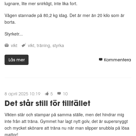
lugnare, lite mer snirkligt, inte lika fort.
Vågen stannade på 80,2 kg idag. Det är mer än 20 kilo som är
borta.
Styrketr...
vikt
vikt
träning
styrka
Läs mer
Kommentera
8 april 2025 10:19
5
10
Det står still för tillfället
Vikten står och stampar på samma ställe, men det hindrar mig
inte från att träna. Gymmet har lagt nytt golv, det är supersnyggt
och mycket skönare att träna nu när man slipper snubbla på lösa
mattor!