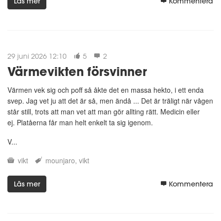
Läs mer
Kommentera
29 juni 2026 12:10
5
2
Värmevikten försvinner
Värmen vek sig och poff så åkte det en massa hekto, i ett enda
svep. Jag vet ju att det är så, men ändå ... Det är träligt när vågen
står still, trots att man vet att man gör allting rätt. Medicin eller
ej. Platåerna får man helt enkelt ta sig igenom.
V...
vikt
mounjaro
vikt
Läs mer
Kommentera