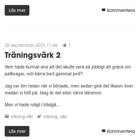
Läs mer
Kommentera
25 september 2023 11:46
1
Träningsvärk 2
Vem hade kunnat ana att det skulle vara så jobbigt att gräva om
pallkragar, och kärra bort gammal jord?
Jag var öm redan när vi började, men sedan gick det liksom över
medan vi höll på. Idag är det etter värre däremot.
Men vi hade roligt i trädgå...
träning
vikt
träning
vikt
Läs mer
Kommentera