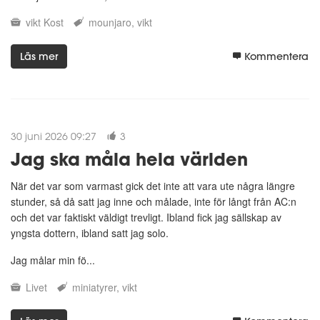
vikt
Kost
mounjaro
vikt
Läs mer
Kommentera
30 juni 2026 09:27
3
Jag ska måla hela världen
När det var som varmast gick det inte att vara ute några längre
stunder, så då satt jag inne och målade, inte för långt från AC:n
och det var faktiskt väldigt trevligt. Ibland fick jag sällskap av
yngsta dottern, ibland satt jag solo.
Jag målar min fö...
Livet
miniatyrer
vikt