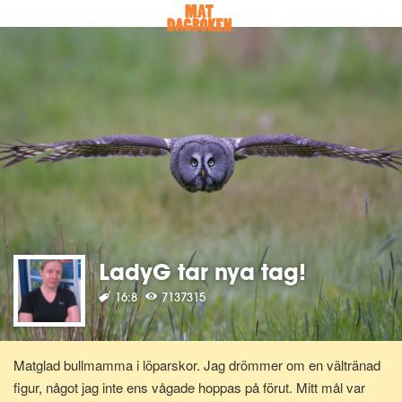
LadyG tar nya tag!
16:8
7137315
Matglad bullmamma i löparskor. Jag drömmer om en vältränad
figur, något jag inte ens vågade hoppas på förut. Mitt mål var