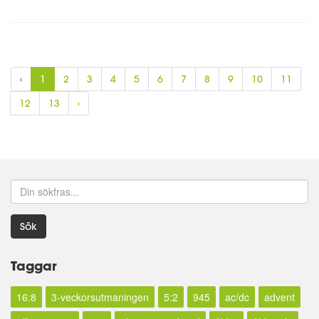
‹
1
2
3
4
5
6
7
8
9
10
11
12
13
›
Sök
Taggar
16:8
3-veckorsutmaningen
5:2
945
ac/dc
advent