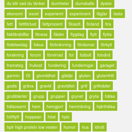
du blir vad du tänker
dumheter
dumskalle
dyster
ekonomi
excel
experiemt
experiment
fåglar
fasta
fett
fettförlust
fettprocent
filosofi
finland
fira
fiskfärsbiffar
fitness
fläder
flygdag
flytt
flytta
födelsedag
fokus
förbränning
fördomar
förkylt
forskning
forum
förvirrad
fot
fotboll
fotvård
framsteg
frukost
fundering
funderingar
garaget
garmin
GI
givmildhet
glädje
gluten
glutenfritt
godis
gräva
gravid
graviditet
grill
grillväder
grubblerier
grupp
grupper
grynet
gryta
hälsa
hälsosamt
hem
hemgjort
hemträning
hjärthälsa
höftlyft
hoppsan
höst
hplc
hplr high protein low resten
humor
hus
idrott