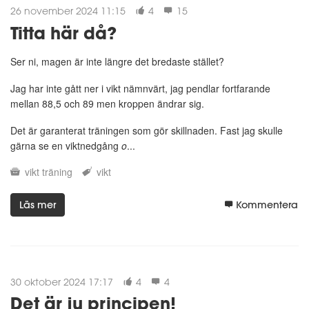
26 november 2024 11:15
4
15
Titta här då?
Ser ni, magen är inte längre det bredaste stället?
Jag har inte gått ner i vikt nämnvärt, jag pendlar fortfarande
mellan 88,5 och 89 men kroppen ändrar sig.
Det är garanterat träningen som gör skillnaden. Fast jag skulle
gärna se en viktnedgång
o
...
vikt
träning
vikt
Läs mer
Kommentera
30 oktober 2024 17:17
4
4
Det är ju principen!