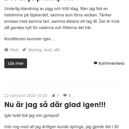
Underlig blandning av pigg och trött idag. Men jag fick en
halvtimme på löpbandet, samma som förra veckan. Tänker
envisas med samma fart, samma distans ett tag till. Det är trots
allt ganska nytt för vaderna och fötterna det här.
Konditionen kommer igen...
Kost
löpning
kost
vikt
Läs mer
Kommentera
22 oktober 2024 10:20
7
8
Nu är jag så där glad igen!!!
Igår kväll fick jag min gympod!
Inte nog med att jag äntligen kunde springa, jag gjorde det i 30