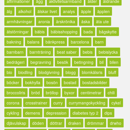
affirmationer
ägg
aktivitetsarmband
ålder
åldrande
älg
alkohol
älskar livet
analys
äpple
äpplen
armhävningar
aronia
årskrönika
åska
äta ute
ätstörningar
bäbis
bäbisshopping
bada
bågskytte
bakning
balans
bänkpress
barcelona
barn
barnbarn
barnträning
beat saber
bebis
bebislycka
bedrägeri
begravning
besök
betingning
bil
bilen
bio
biodling
blodgivning
blogg
blomkålsris
bluff
böcker
bokhylla
bosön
bostad
bostadsbilder
broccoliris
bröd
bröllop
byxor
centimetrar
chili
corona
crosstrainer
curry
currymangokyckling
cykel
cykling
demens
depression
diabetes typ 2
dips
djävulskap
döden
döttrar
draken
drömmar
drwho