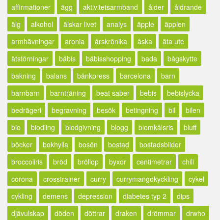
affirmationer
ägg
aktivitetsarmband
ålder
åldrande
älg
alkohol
älskar livet
analys
äpple
äpplen
armhävningar
aronia
årskrönika
åska
äta ute
ätstörningar
bäbis
bäbisshopping
bada
bågskytte
bakning
balans
bänkpress
barcelona
barn
barnbarn
barnträning
beat saber
bebis
bebislycka
bedrägeri
begravning
besök
betingning
bil
bilen
bio
biodling
blodgivning
blogg
blomkålsris
bluff
böcker
bokhylla
bosön
bostad
bostadsbilder
broccoliris
bröd
bröllop
byxor
centimetrar
chili
corona
crosstrainer
curry
currymangokyckling
cykel
cykling
demens
depression
diabetes typ 2
dips
djävulskap
döden
döttrar
draken
drömmar
drwho