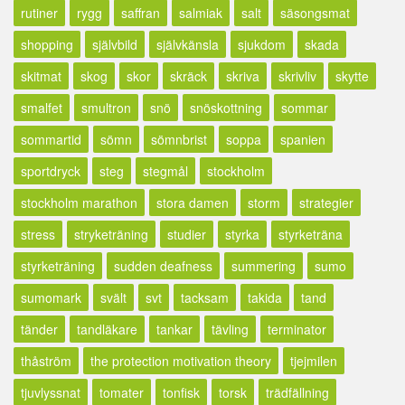
rutiner
rygg
saffran
salmiak
salt
säsongsmat
shopping
självbild
självkänsla
sjukdom
skada
skitmat
skog
skor
skräck
skriva
skrivliv
skytte
smalfet
smultron
snö
snöskottning
sommar
sommartid
sömn
sömnbrist
soppa
spanien
sportdryck
steg
stegmål
stockholm
stockholm marathon
stora damen
storm
strategier
stress
stryketräning
studier
styrka
styrketräna
styrketräning
sudden deafness
summering
sumo
sumomark
svält
svt
tacksam
takida
tand
tänder
tandläkare
tankar
tävling
terminator
thåström
the protection motivation theory
tjejmilen
tjuvlyssnat
tomater
tonfisk
torsk
trädfällning