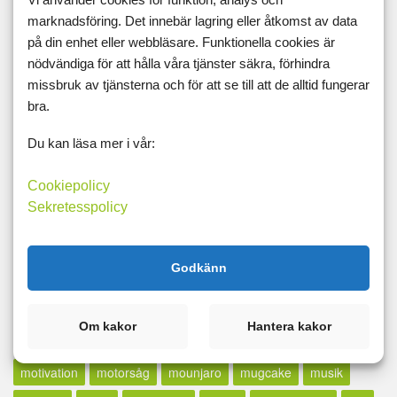
marknadsföring. Det innebär lagring eller åtkomst av data
lax
lcd
LCHF
lchp
lchq
leangains
less
lfd
på din enhet eller webbläsare. Funktionella cookies är
likör
lillfinger
livet
livskvalité
livspussel
löpband
nödvändiga för att hålla våra tjänster säkra, förhindra
missbruk av tjänsterna och för att se till att de alltid fungerar
löpning
lopp
löpskytte
lösningar
lucia
lugn
bra.
lunch
madcow
maffetone
mage
majblomma
måla
Du kan läsa mer i vår:
målbild
målbilder
målning
målsättning
målvikt
mammaträning
måndag
maräng
marathon
marklyft
Cookiepolicy
Sekretesspolicy
mässa
mat
Matdagboken
matlagning
mätning
mått
md
mello
mental träning
metallica
middag
Godkänn
midsommar
militären
miniatyrer
minibands
minne för livet
minutmaningen
möblera
modifast
Om kakor
Hantera kakor
mormor
motion
motioncykel
motionscykel
motivation
motorsåg
mounjaro
mugcake
musik