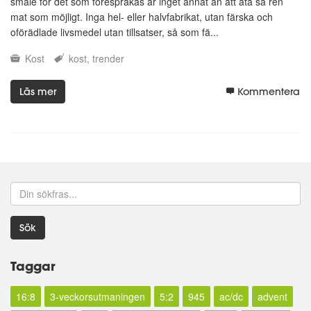
småle för det som förespråkas är inget annat än att äta så ren
mat som möjligt. Inga hel- eller halvfabrikat, utan färska och
oförädlade livsmedel utan tillsatser, så som fä...
Kost
kost
trender
Läs mer
Kommentera
Sök
Taggar
16:8
3-veckorsutmaningen
5:2
945
ac/dc
advent