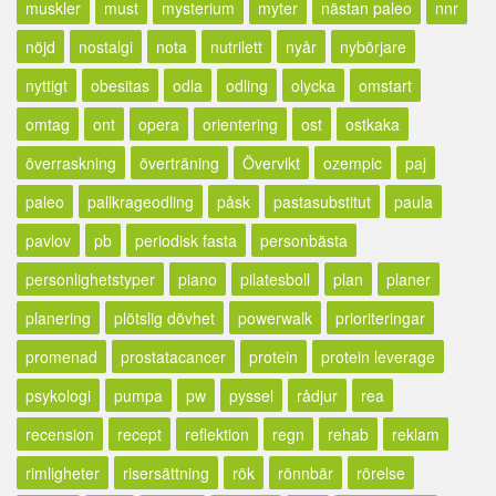
muskler
must
mysterium
myter
nästan paleo
nnr
nöjd
nostalgi
nota
nutrilett
nyår
nybörjare
nyttigt
obesitas
odla
odling
olycka
omstart
omtag
ont
opera
orientering
ost
ostkaka
överraskning
överträning
Övervikt
ozempic
paj
paleo
pallkrageodling
påsk
pastasubstitut
paula
pavlov
pb
periodisk fasta
personbästa
personlighetstyper
piano
pilatesboll
plan
planer
planering
plötslig dövhet
powerwalk
prioriteringar
promenad
prostatacancer
protein
protein leverage
psykologi
pumpa
pw
pyssel
rådjur
rea
recension
recept
reflektion
regn
rehab
reklam
rimligheter
risersättning
rök
rönnbär
rörelse