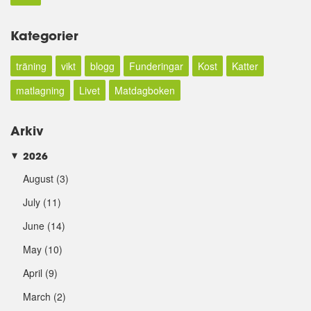
Kategorier
träning
vikt
blogg
Funderingar
Kost
Katter
matlagning
Livet
Matdagboken
Arkiv
2026
►
August
(3)
July
(11)
June
(14)
May
(10)
April
(9)
March
(2)