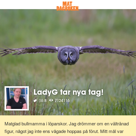
LadyG tar nya tag!
16:8
7124116
Matglad bullmamma i löparskor. Jag drömmer om en vältränad
figur, något jag inte ens vågade hoppas på förut. Mitt mål var