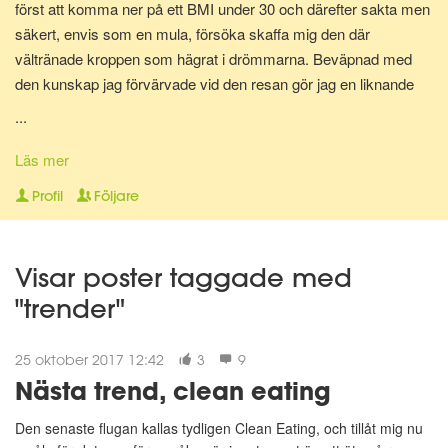
först att komma ner på ett BMI under 30 och därefter sakta men
säkert, envis som en mula, försöka skaffa mig den där
vältränade kroppen som hägrat i drömmarna. Beväpnad med
den kunskap jag förvärvade vid den resan gör jag en liknande
resa en gång till för att bli av med mina gravidkilo och åter kunna
...
springa marathon.
Läs mer
Nu för tiden är jag en av Matdagbokens mentorer, skicka ett
Profil
Följare
privat meddelande om du vill ha stöd och pepp privat eller om du
vill ha någon att bolla ideer med.
Visar poster taggade med
"trender"
25 oktober 2017 12:42
3
9
Nästa trend, clean eating
Den senaste flugan kallas tydligen Clean Eating, och tillåt mig nu