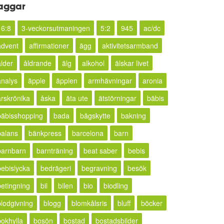
aggar
16:8
3-veckorsutmaningen
5:2
945
ac/dc
advent
affirmationer
ägg
aktivitetsarmband
ålder
åldrande
älg
alkohol
älskar livet
analys
äpple
äpplen
armhävningar
aronia
årskrönika
åska
äta ute
ätstörningar
bäbis
bäbisshopping
bada
bågskytte
bakning
balans
bänkpress
barcelona
barn
barnbarn
barnträning
beat saber
bebis
bebislycka
bedrägeri
begravning
besök
betingning
bil
bilen
bio
biodling
blodgivning
blogg
blomkålsris
bluff
böcker
bokhylla
bosön
bostad
bostadsbilder