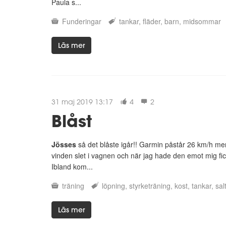
Paula s...
Funderingar
tankar
fläder
barn
midsommar
Läs mer
31 maj 2019 13:17
4
2
Blåst
Jösses
så det blåste igår!! Garmin påstår 26 km/h men v
vinden slet i vagnen och när jag hade den emot mig fick
Ibland kom...
träning
löpning
styrketräning
kost
tankar
sal
Läs mer