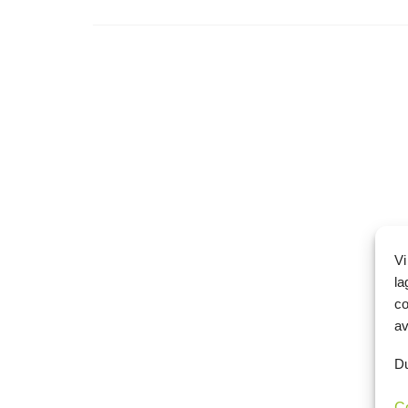
Vi
la
co
av
Du
C