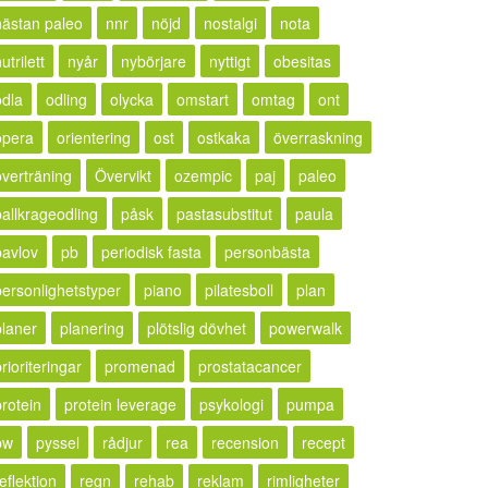
nästan paleo
nnr
nöjd
nostalgi
nota
utrilett
nyår
nybörjare
nyttigt
obesitas
odla
odling
olycka
omstart
omtag
ont
opera
orientering
ost
ostkaka
överraskning
överträning
Övervikt
ozempic
paj
paleo
pallkrageodling
påsk
pastasubstitut
paula
pavlov
pb
periodisk fasta
personbästa
personlighetstyper
piano
pilatesboll
plan
planer
planering
plötslig dövhet
powerwalk
rioriteringar
promenad
prostatacancer
protein
protein leverage
psykologi
pumpa
pw
pyssel
rådjur
rea
recension
recept
eflektion
regn
rehab
reklam
rimligheter