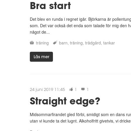
Bra start
Det blev en runda i regnet igår. Björkarna är pollentun
som. Det var också det enda som talade för mig den här
något de...
träning
barn
träning
trädgård
tankar
Läs mer
24 juni 2019 11:45
1
1
Straight edge?
Midsommarfirandet gled förbi, smidigt som en dans runt
utan vi kunde ta det lugnt. Alkoholfritt givetvis, vi drick