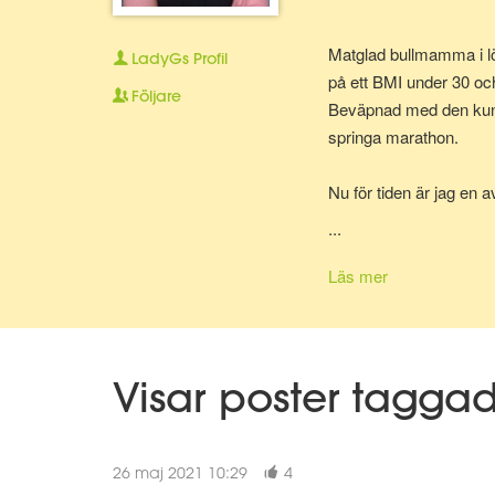
Matglad bullmamma i lö
LadyGs
Profil
på ett BMI under 30 oc
Följare
Beväpnad med den kunska
springa marathon.
Nu för tiden är jag en 
bolla ideer med.
...
Läs mer
Visar poster tagga
26 maj 2021 10:29
4