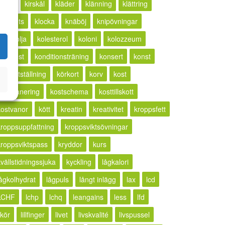
ketos
kirskål
kläder
klänning
klättring
lickhets
klocka
knäböj
knipövningar
kokosolja
kolesterol
koloni
kolozzeum
kompost
konditionsträning
konsert
konst
konstutställning
körkort
korv
kost
kostplanering
kostschema
kosttillskott
kostvanor
kött
kreatin
kreativitet
kroppsfett
kroppsuppfattning
kroppsviktsövningar
kroppsviktspass
kryddor
kurs
kvällstidningssjuka
kyckling
lågkalori
lågkolhydrat
lågpuls
långt inlägg
lax
lcd
LCHF
lchp
lchq
leangains
less
lfd
ikör
lillfinger
livet
livskvalité
livspussel