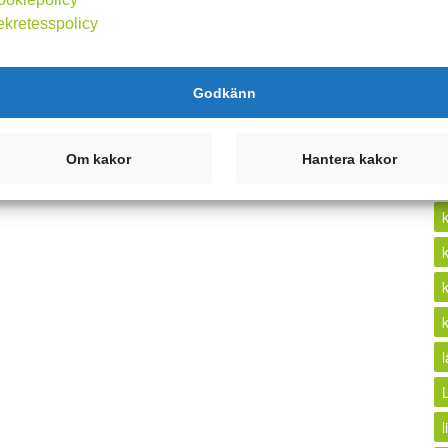
ekretesspolicy
k
Godkänn
Om kakor
Hantera kakor
l