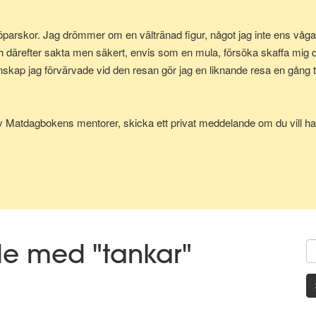
parskor. Jag drömmer om en vältränad figur, något jag inte ens vågad
h därefter sakta men säkert, envis som en mula, försöka skaffa mig
p jag förvärvade vid den resan gör jag en liknande resa en gång till
av Matdagbokens mentorer, skicka ett privat meddelande om du vill ha 
de med "tankar"