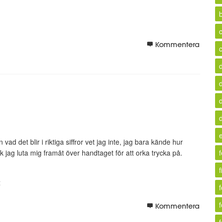
b
c
Kommentera
ad det blir i riktiga siffror vet jag inte, jag bara kände hur
 jag luta mig framåt över handtaget för att orka trycka på.
f
t
f
Kommentera