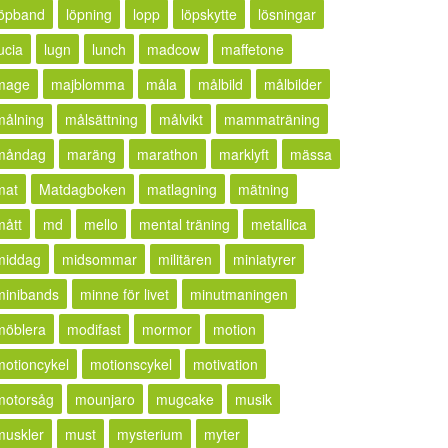
löpband
löpning
lopp
löpskytte
lösningar
ucia
lugn
lunch
madcow
maffetone
mage
majblomma
måla
målbild
målbilder
målning
målsättning
målvikt
mammaträning
måndag
maräng
marathon
marklyft
mässa
mat
Matdagboken
matlagning
mätning
mått
md
mello
mental träning
metallica
middag
midsommar
militären
miniatyrer
minibands
minne för livet
minutmaningen
möblera
modifast
mormor
motion
motioncykel
motionscykel
motivation
motorsåg
mounjaro
mugcake
musik
muskler
must
mysterium
myter