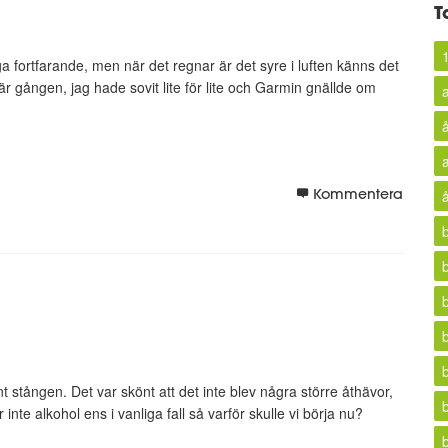
T
ga fortfarande, men när det regnar är det syre i luften känns det
 gången, jag hade sovit lite för lite och Garmin gnällde om
Kommentera
 stången. Det var skönt att det inte blev några större åthävor,
er inte alkohol ens i vanliga fall så varför skulle vi börja nu?