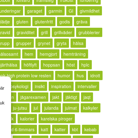
otboll
fotvård
framsteg
frukost
fundering
funderingar
garaget
garmin
GI
givmildhet
glädje
gluten
glutenfritt
godis
gräva
gravid
graviditet
grill
grillväder
grubblerier
grupp
grupper
grynet
gryta
hälsa
hälsosamt
hem
hemgjort
hemträning
hjärthälsa
höftlyft
hoppsan
höst
hplc
hplr high protein low resten
humor
hus
idrott
idrottspsykologi
insikt
inspiration
intervaller
bär
rritation
jägarexamen
jakt
jäktigt
jaqt
ruk
jogg
ju-jutsu
jul
julanda
julmat
kalkyler
ällkritik
kalorier
karelska piroger
karlstad 6-timmars
katt
katter
kbt
kebab