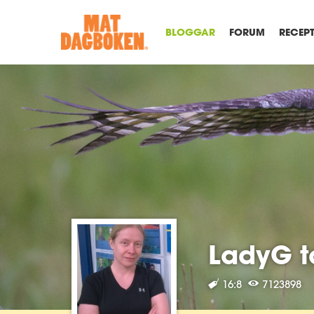
BLOGGAR
FORUM
RECEP
LadyG t
16:8
7123898