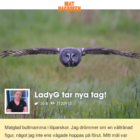
LadyG tar nya tag!
16:8
7120913
Matglad bullmamma i löparskor. Jag drömmer om en vältränad
figur, något jag inte ens vågade hoppas på förut. Mitt mål var