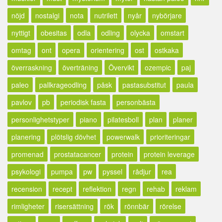
nöjd
nostalgi
nota
nutrilett
nyår
nybörjare
nyttigt
obesitas
odla
odling
olycka
omstart
omtag
ont
opera
orientering
ost
ostkaka
överraskning
överträning
Övervikt
ozempic
paj
paleo
pallkrageodling
påsk
pastasubstitut
paula
pavlov
pb
periodisk fasta
personbästa
personlighetstyper
piano
pilatesboll
plan
planer
planering
plötslig dövhet
powerwalk
prioriteringar
promenad
prostatacancer
protein
protein leverage
psykologi
pumpa
pw
pyssel
rådjur
rea
recension
recept
reflektion
regn
rehab
reklam
rimligheter
risersättning
rök
rönnbär
rörelse