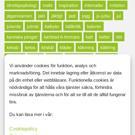
idrottspsykologi
insikt
inspiration
intervaller
irritation
jägarexamen
jakt
jäktigt
jaqt
jogg
ju-jutsu
jul
julanda
julmat
kalkyler
källkritik
kalorier
karelska piroger
karlstad 6-timmars
katt
katter
kbt
kebab
ketos
kirskål
kläder
klänning
klättring
klickhets
klocka
knäböj
knipövningar
kokosolja
Vi använder cookies för funktion, analys och
kolesterol
koloni
kolozzeum
kompost
marknadsföring. Det innebär lagring eller åtkomst av data
konditionsträning
konsert
konst
konstutställning
på din enhet eller webbläsare. Funktionella cookies är
nödvändiga för att hålla våra tjänster säkra, förhindra
körkort
korv
kost
kostplanering
kostschema
missbruk av tjänsterna och för att se till att de alltid fungerar
kosttillskott
kostvanor
kött
kreatin
kreativitet
bra.
kroppsfett
kroppsuppfattning
kroppsviktsövningar
Du kan läsa mer i vår:
kroppsviktspass
kryddor
kurs
kvällstidningssjuka
Cookiepolicy
kyckling
lågkalori
lågkolhydrat
lågpuls
långt inlägg