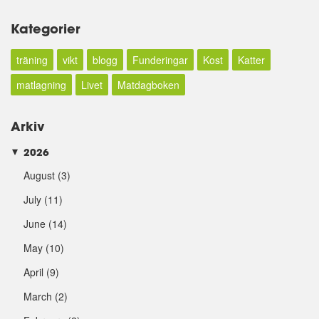
Kategorier
träning
vikt
blogg
Funderingar
Kost
Katter
matlagning
Livet
Matdagboken
Arkiv
2026
►
August
(3)
July
(11)
June
(14)
May
(10)
April
(9)
March
(2)