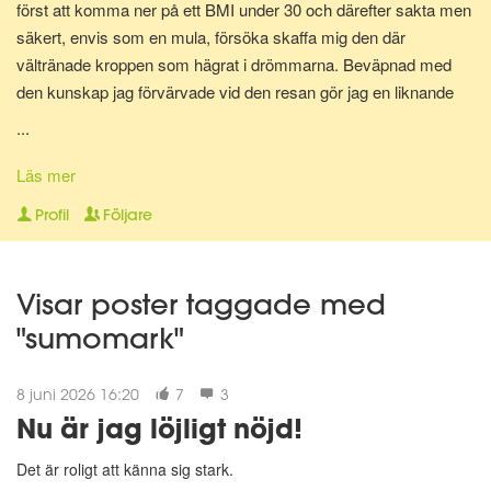
först att komma ner på ett BMI under 30 och därefter sakta men
säkert, envis som en mula, försöka skaffa mig den där
vältränade kroppen som hägrat i drömmarna. Beväpnad med
den kunskap jag förvärvade vid den resan gör jag en liknande
resa en gång till för att bli av med mina gravidkilo och åter kunna
...
springa marathon.
Läs mer
Nu för tiden är jag en av Matdagbokens mentorer, skicka ett
Profil
Följare
privat meddelande om du vill ha stöd och pepp privat eller om du
vill ha någon att bolla ideer med.
Visar poster taggade med
"sumomark"
8 juni 2026 16:20
7
3
Nu är jag löjligt nöjd!
Det är roligt att känna sig stark.