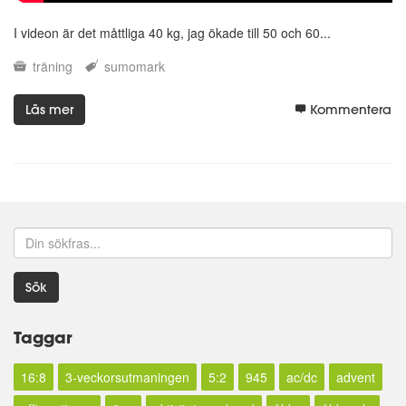
I videon är det måttliga 40 kg, jag ökade till 50 och 60...
träning
sumomark
Läs mer
Kommentera
Sök
Taggar
16:8
3-veckorsutmaningen
5:2
945
ac/dc
advent