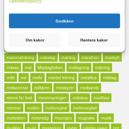
Sekretesspolicy
lax
lcd
LCHF
lchp
lchq
leangains
less
lfd
likör
lillfinger
livet
livskvalité
livspussel
löpband
Godkänn
löpning
lopp
löpskytte
lösningar
lucia
lugn
lunch
madcow
maffetone
mage
majblomma
måla
Om kakor
Hantera kakor
målbild
målbilder
målning
målsättning
målvikt
mammaträning
måndag
maräng
marathon
marklyft
mässa
mat
Matdagboken
matlagning
mätning
mått
md
mello
mental träning
metallica
middag
midsommar
militären
miniatyrer
minibands
minne för livet
minutmaningen
möblera
modifast
mormor
motion
motioncykel
motionscykel
motivation
motorsåg
mounjaro
mugcake
musik
muskler
must
mysterium
myter
nästan paleo
nnr