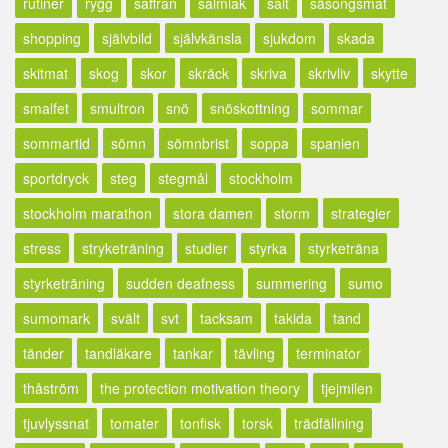
rutiner
rygg
saffran
salmiak
salt
säsongsmat
shopping
självbild
självkänsla
sjukdom
skada
skitmat
skog
skor
skräck
skriva
skrivliv
skytte
smalfet
smultron
snö
snöskottning
sommar
sommartid
sömn
sömnbrist
soppa
spanien
sportdryck
steg
stegmål
stockholm
stockholm marathon
stora damen
storm
strategier
stress
stryketräning
studier
styrka
styrketräna
styrketräning
sudden deafness
summering
sumo
sumomark
svält
svt
tacksam
takida
tand
tänder
tandläkare
tankar
tävling
terminator
thåström
the protection motivation theory
tjejmilen
tjuvlyssnat
tomater
tonfisk
torsk
trädfällning