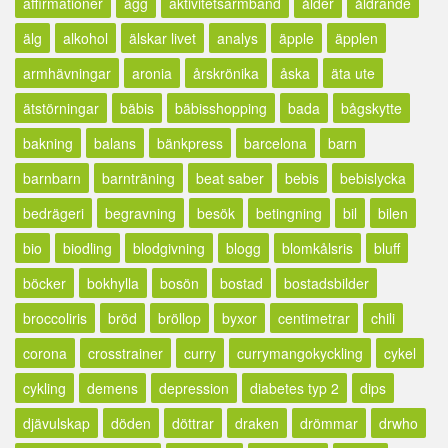
affirmationer
ägg
aktivitetsarmband
ålder
åldrande
älg
alkohol
älskar livet
analys
äpple
äpplen
armhävningar
aronia
årskrönika
åska
äta ute
ätstörningar
bäbis
bäbisshopping
bada
bågskytte
bakning
balans
bänkpress
barcelona
barn
barnbarn
barnträning
beat saber
bebis
bebislycka
bedrägeri
begravning
besök
betingning
bil
bilen
bio
biodling
blodgivning
blogg
blomkålsris
bluff
böcker
bokhylla
bosön
bostad
bostadsbilder
broccoliris
bröd
bröllop
byxor
centimetrar
chili
corona
crosstrainer
curry
currymangokyckling
cykel
cykling
demens
depression
diabetes typ 2
dips
djävulskap
döden
döttrar
draken
drömmar
drwho