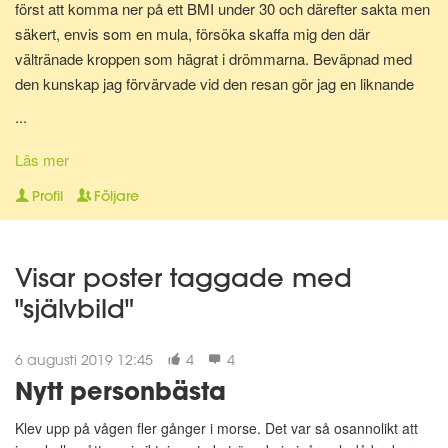
först att komma ner på ett BMI under 30 och därefter sakta men
säkert, envis som en mula, försöka skaffa mig den där
vältränade kroppen som hägrat i drömmarna. Beväpnad med
den kunskap jag förvärvade vid den resan gör jag en liknande
resa en gång till för att bli av med mina gravidkilo och åter kunna
...
springa marathon.
Läs mer
Nu för tiden är jag en av Matdagbokens mentorer, skicka ett
Profil
Följare
privat meddelande om du vill ha stöd och pepp privat eller om du
vill ha någon att bolla ideer med.
Visar poster taggade med
"självbild"
6 augusti 2019 12:45
4
4
Nytt personbästa
Klev upp på vågen fler gånger i morse. Det var så osannolikt att