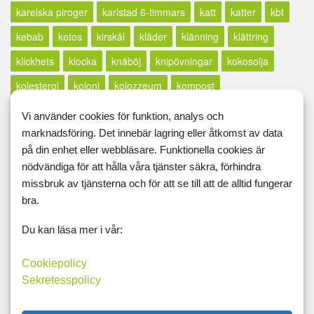
karelska piroger
karlstad 6-timmars
katt
katter
kbt
kebab
ketos
kirskål
kläder
klänning
klättring
klickhets
klocka
knäböj
knipövningar
kokosolja
kolesterol
koloni
kolozzeum
kompost
konditionsträning
konsert
konst
konstutställning
Vi använder cookies för funktion, analys och
marknadsföring. Det innebär lagring eller åtkomst av data
körkort
korv
kost
kostplanering
kostschema
på din enhet eller webbläsare. Funktionella cookies är
kosttillskott
kostvanor
kött
kreatin
kreativitet
nödvändiga för att hålla våra tjänster säkra, förhindra
kroppsfett
kroppsuppfattning
kroppsviktsövningar
missbruk av tjänsterna och för att se till att de alltid fungerar
bra.
kroppsviktspass
kryddor
kurs
kvällstidningssjuka
Du kan läsa mer i vår:
kyckling
lågkalori
lågkolhydrat
lågpuls
långt inlägg
lax
lcd
LCHF
lchp
lchq
leangains
less
lfd
Cookiepolicy
Sekretesspolicy
likör
lillfinger
livet
livskvalité
livspussel
löpband
löpning
lopp
löpskytte
lösningar
lucia
lugn