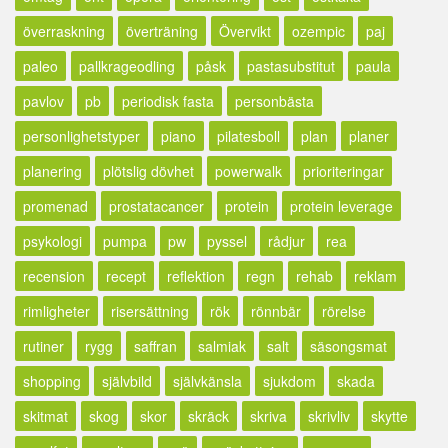
överraskning
överträning
Övervikt
ozempic
paj
paleo
pallkrageodling
påsk
pastasubstitut
paula
pavlov
pb
periodisk fasta
personbästa
personlighetstyper
piano
pilatesboll
plan
planer
planering
plötslig dövhet
powerwalk
prioriteringar
promenad
prostatacancer
protein
protein leverage
psykologi
pumpa
pw
pyssel
rådjur
rea
recension
recept
reflektion
regn
rehab
reklam
rimligheter
risersättning
rök
rönnbär
rörelse
rutiner
rygg
saffran
salmiak
salt
säsongsmat
shopping
självbild
självkänsla
sjukdom
skada
skitmat
skog
skor
skräck
skriva
skrivliv
skytte