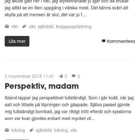
jag skulle gått ner i vikt, jag styrketränade ju igår och då brukar
jag alltid se en liten uppgång i vätska mest. Det känns svårt att
skylla på att mensen är slut, det var ju f...
vikt
vikt
självbild
kroppsuppfattning
Läs mer
Kommentera
2 november 2018 11:41
5
2
Perspektiv, madam
Ibland tappar jag perspektivet fullständigt. Som i går kväll, när jag
satt och tittade på löpningen och gäspade. Själva passet gjorde
mig fullständigt bombad, jag var riktigt trött efteråt och sysslorna
som var kvar gjordes enbart med mycket vil...
träning
självbild
träning
vikt