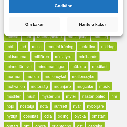
Godkänn
lunch
madcow
maffetone
mage
majblomma
måla
målbild
målbilder
målning
målsättning
målvikt
Om kakor
Hantera kakor
mammaträning
måndag
maräng
marathon
marklyft
mässa
mat
Matdagboken
matlagning
mätning
mått
md
mello
mental träning
metallica
middag
midsommar
militären
miniatyrer
minibands
minne för livet
minutmaningen
möblera
modifast
mormor
motion
motioncykel
motionscykel
motivation
motorsåg
mounjaro
mugcake
musik
muskler
must
mysterium
myter
nästan paleo
nnr
nöjd
nostalgi
nota
nutrilett
nyår
nybörjare
nyttigt
obesitas
odla
odling
olycka
omstart
omtag
ont
opera
orientering
ost
ostkaka