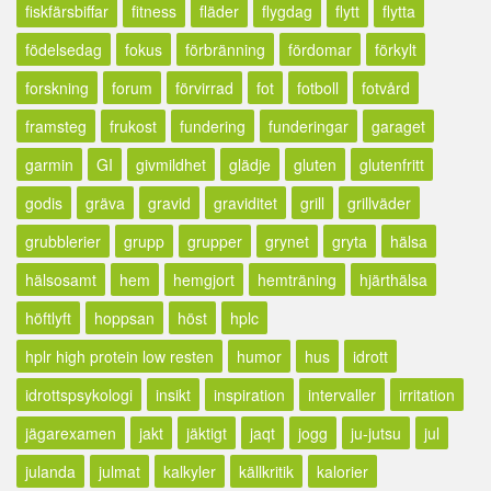
fiskfärsbiffar
fitness
fläder
flygdag
flytt
flytta
födelsedag
fokus
förbränning
fördomar
förkylt
forskning
forum
förvirrad
fot
fotboll
fotvård
framsteg
frukost
fundering
funderingar
garaget
garmin
GI
givmildhet
glädje
gluten
glutenfritt
godis
gräva
gravid
graviditet
grill
grillväder
grubblerier
grupp
grupper
grynet
gryta
hälsa
hälsosamt
hem
hemgjort
hemträning
hjärthälsa
höftlyft
hoppsan
höst
hplc
hplr high protein low resten
humor
hus
idrott
idrottspsykologi
insikt
inspiration
intervaller
irritation
jägarexamen
jakt
jäktigt
jaqt
jogg
ju-jutsu
jul
julanda
julmat
kalkyler
källkritik
kalorier