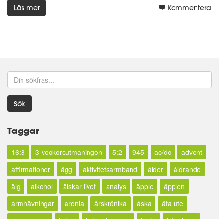
Läs mer
Kommentera
Sök
Taggar
16:8
3-veckorsutmaningen
5:2
945
ac/dc
advent
affirmationer
ägg
aktivitetsarmband
ålder
åldrande
älg
alkohol
älskar livet
analys
äpple
äpplen
armhävningar
aronia
årskrönika
åska
äta ute