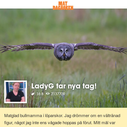
LadyG tar nya tag!
16:8
7137709
Matglad bullmamma i löparskor. Jag drömmer om en vältränad
figur, något jag inte ens vågade hoppas på förut. Mitt mål var