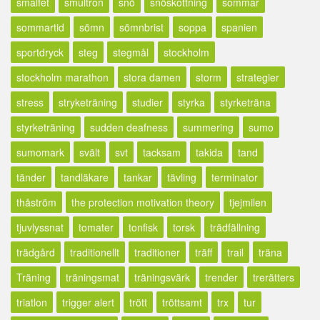
smalfet
smultron
snö
snöskottning
sommar
sommartid
sömn
sömnbrist
soppa
spanien
sportdryck
steg
stegmål
stockholm
stockholm marathon
stora damen
storm
strategier
stress
stryketräning
studier
styrka
styrketräna
styrketräning
sudden deafness
summering
sumo
sumomark
svält
svt
tacksam
takida
tand
tänder
tandläkare
tankar
tävling
terminator
thåström
the protection motivation theory
tjejmilen
tjuvlyssnat
tomater
tonfisk
torsk
trädfällning
trädgård
traditionellt
traditioner
träff
trail
träna
Träning
träningsmat
träningsvärk
trender
trerätters
triatlon
trigger alert
trött
tröttsamt
trx
tur