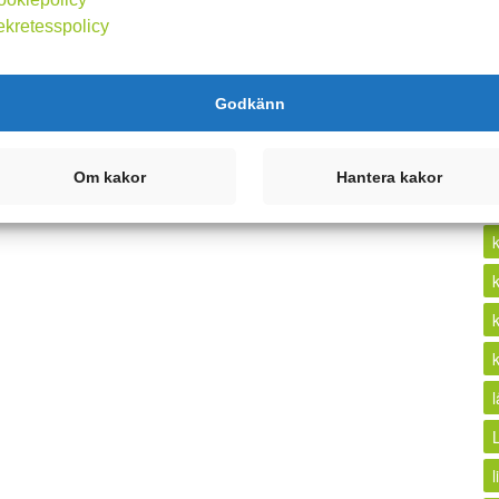
ekretesspolicy
k
Godkänn
Om kakor
Hantera kakor
l