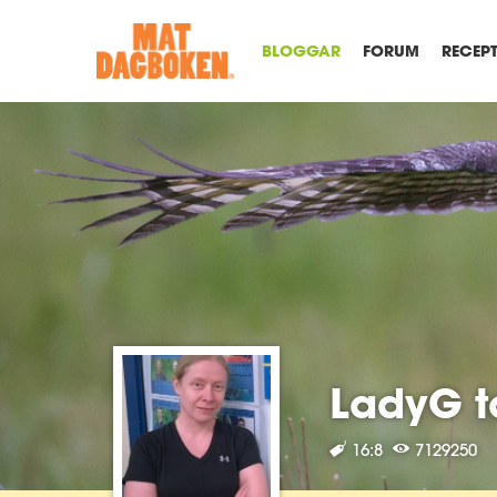
BLOGGAR
FORUM
RECEP
LadyG t
16:8
7129250