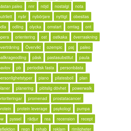
nästan paleo
nnr
nöjd
nostalgi
nota
utrilett
nyår
nybörjare
nyttigt
obesitas
odla
odling
olycka
omstart
omtag
ont
opera
orientering
ost
ostkaka
överraskning
överträning
Övervikt
ozempic
paj
paleo
pallkrageodling
påsk
pastasubstitut
paula
pavlov
pb
periodisk fasta
personbästa
personlighetstyper
piano
pilatesboll
plan
planer
planering
plötslig dövhet
powerwalk
rioriteringar
promenad
prostatacancer
protein
protein leverage
psykologi
pumpa
pw
pyssel
rådjur
rea
recension
recept
eflektion
regn
rehab
reklam
rimligheter