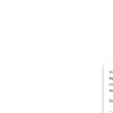
Vi
la
co
av
Du
C