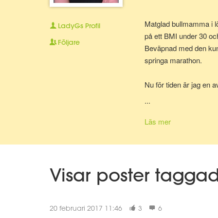
Matglad bullmamma i lö
LadyGs
Profil
på ett BMI under 30 oc
Följare
Beväpnad med den kunska
springa marathon.
Nu för tiden är jag en 
bolla ideer med.
...
Läs mer
Visar poster tagga
20 februari 2017 11:46
3
6