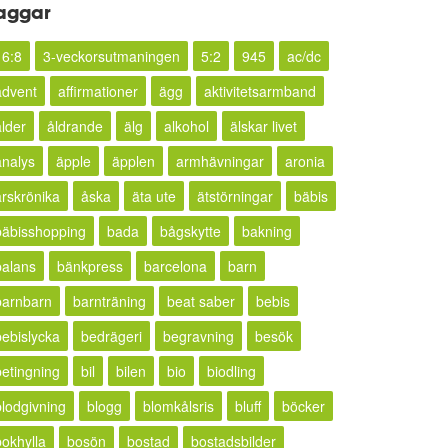
aggar
16:8
3-veckorsutmaningen
5:2
945
ac/dc
advent
affirmationer
ägg
aktivitetsarmband
ålder
åldrande
älg
alkohol
älskar livet
analys
äpple
äpplen
armhävningar
aronia
årskrönika
åska
äta ute
ätstörningar
bäbis
bäbisshopping
bada
bågskytte
bakning
balans
bänkpress
barcelona
barn
barnbarn
barnträning
beat saber
bebis
bebislycka
bedrägeri
begravning
besök
betingning
bil
bilen
bio
biodling
blodgivning
blogg
blomkålsris
bluff
böcker
bokhylla
bosön
bostad
bostadsbilder