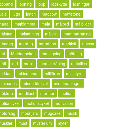
löpband
löpning
lopp
löpskytte
lösningar
ucia
lugn
lunch
madcow
maffetone
mage
majblomma
måla
målbild
målbilder
målning
målsättning
målvikt
mammaträning
måndag
maräng
marathon
marklyft
mässa
mat
Matdagboken
matlagning
mätning
mått
md
mello
mental träning
metallica
middag
midsommar
militären
miniatyrer
minibands
minne för livet
minutmaningen
möblera
modifast
mormor
motion
motioncykel
motionscykel
motivation
motorsåg
mounjaro
mugcake
musik
muskler
must
mysterium
myter