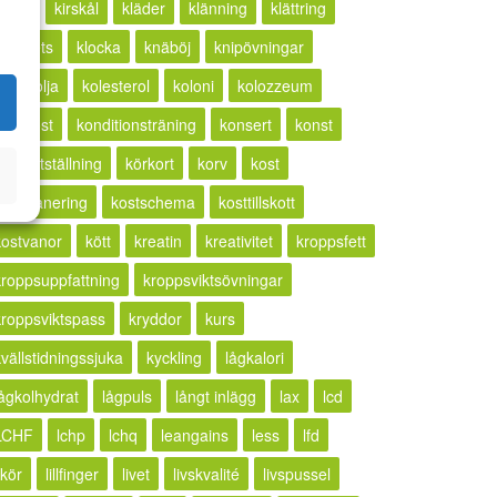
ketos
kirskål
kläder
klänning
klättring
lickhets
klocka
knäböj
knipövningar
kokosolja
kolesterol
koloni
kolozzeum
kompost
konditionsträning
konsert
konst
konstutställning
körkort
korv
kost
kostplanering
kostschema
kosttillskott
kostvanor
kött
kreatin
kreativitet
kroppsfett
kroppsuppfattning
kroppsviktsövningar
kroppsviktspass
kryddor
kurs
kvällstidningssjuka
kyckling
lågkalori
lågkolhydrat
lågpuls
långt inlägg
lax
lcd
LCHF
lchp
lchq
leangains
less
lfd
ikör
lillfinger
livet
livskvalité
livspussel