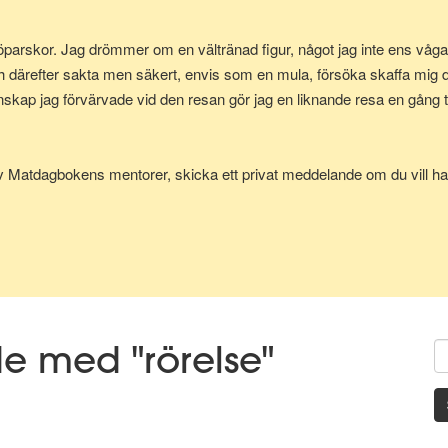
parskor. Jag drömmer om en vältränad figur, något jag inte ens vågad
h därefter sakta men säkert, envis som en mula, försöka skaffa mig
p jag förvärvade vid den resan gör jag en liknande resa en gång till
av Matdagbokens mentorer, skicka ett privat meddelande om du vill ha 
de med "rörelse"