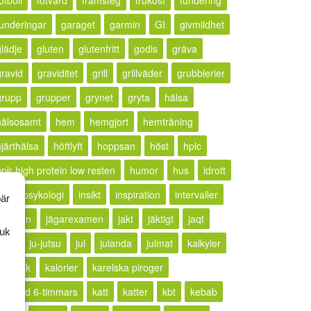
otboll
fotvård
framsteg
frukost
fundering
funderingar
garaget
garmin
GI
givmildhet
glädje
gluten
glutenfritt
godis
gräva
gravid
graviditet
grill
grillväder
grubblerier
grupp
grupper
grynet
gryta
hälsa
hälsosamt
hem
hemgjort
hemträning
hjärthälsa
höftlyft
hoppsan
höst
hplc
hplr high protein low resten
humor
hus
idrott
idrottspsykologi
insikt
inspiration
intervaller
bär
rritation
jägarexamen
jakt
jäktigt
jaqt
ruk
jogg
ju-jutsu
jul
julanda
julmat
kalkyler
ällkritik
kalorier
karelska piroger
karlstad 6-timmars
katt
katter
kbt
kebab