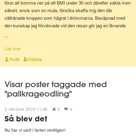
först att komma ner på ett BMI under 30 och därefter sakta men
säkert, envis som en mula, försöka skaffa mig den där
vältränade kroppen som hägrat i drömmarna. Beväpnad med
den kunskap jag förvärvade vid den resan gör jag en liknande
resa en gång till för att bli av med mina gravidkilo och åter kunna
...
springa marathon.
Läs mer
Nu för tiden är jag en av Matdagbokens mentorer, skicka ett
Profil
Följare
privat meddelande om du vill ha stöd och pepp privat eller om du
vill ha någon att bolla ideer med.
Visar poster taggade med
"pallkrageodling"
2 oktober 2019 11:45
2
6
Så blev det
Nu har vi varit i farten verkligen!