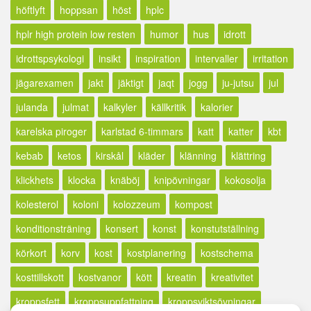
höftlyft
hoppsan
höst
hplc
hplr high protein low resten
humor
hus
idrott
idrottspsykologi
insikt
inspiration
intervaller
irritation
jägarexamen
jakt
jäktigt
jaqt
jogg
ju-jutsu
jul
julanda
julmat
kalkyler
källkritik
kalorier
karelska piroger
karlstad 6-timmars
katt
katter
kbt
kebab
ketos
kirskål
kläder
klänning
klättring
klickhets
klocka
knäböj
knipövningar
kokosolja
kolesterol
koloni
kolozzeum
kompost
konditionsträning
konsert
konst
konstutställning
körkort
korv
kost
kostplanering
kostschema
kosttillskott
kostvanor
kött
kreatin
kreativitet
kroppsfett
kroppsuppfattning
kroppsviktsövningar