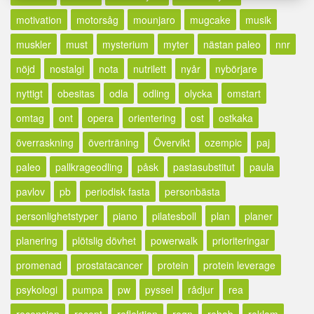
motivation
motorsåg
mounjaro
mugcake
musik
muskler
must
mysterium
myter
nästan paleo
nnr
nöjd
nostalgi
nota
nutrilett
nyår
nybörjare
nyttigt
obesitas
odla
odling
olycka
omstart
omtag
ont
opera
orientering
ost
ostkaka
överraskning
överträning
Övervikt
ozempic
paj
paleo
pallkrageodling
påsk
pastasubstitut
paula
pavlov
pb
periodisk fasta
personbästa
personlighetstyper
piano
pilatesboll
plan
planer
planering
plötslig dövhet
powerwalk
prioriteringar
promenad
prostatacancer
protein
protein leverage
psykologi
pumpa
pw
pyssel
rådjur
rea
recension
recept
reflektion
regn
rehab
reklam