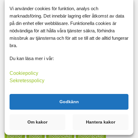
kroppsviktspass
kryddor
kurs
kvällstidningssjuka
Vi använder cookies för funktion, analys och
marknadsföring. Det innebär lagring eller åtkomst av data
kyckling
lågkalori
lågkolhydrat
lågpuls
långt inlägg
på din enhet eller webbläsare. Funktionella cookies är
lax
lcd
LCHF
lchp
lchq
leangains
less
lfd
nödvändiga för att hålla våra tjänster säkra, förhindra
missbruk av tjänsterna och för att se till att de alltid fungerar
likör
lillfinger
livet
livskvalité
livspussel
löpband
bra.
löpning
lopp
löpskytte
lösningar
lucia
lugn
Du kan läsa mer i vår:
lunch
madcow
maffetone
mage
majblomma
måla
målbild
målbilder
målning
målsättning
målvikt
Cookiepolicy
Sekretesspolicy
mammaträning
måndag
maräng
marathon
marklyft
mässa
mat
Matdagboken
matlagning
mätning
Godkänn
mått
md
mello
mental träning
metallica
middag
midsommar
militären
miniatyrer
minibands
Om kakor
Hantera kakor
minne för livet
minutmaningen
möblera
modifast
mormor
motion
motioncykel
motionscykel