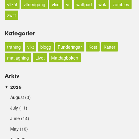
vitkål
vitnedgång
vlcd
vr
wattpad
wok
zombies
zwift
Kategorier
träning
vikt
blogg
Funderingar
Kost
Katter
matlagning
Livet
Matdagboken
Arkiv
2026
►
August
(3)
July
(11)
June
(14)
May
(10)