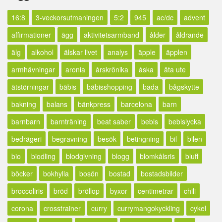
16:8
3-veckorsutmaningen
5:2
945
ac/dc
advent
affirmationer
ägg
aktivitetsarmband
ålder
åldrande
älg
alkohol
älskar livet
analys
äpple
äpplen
armhävningar
aronia
årskrönika
åska
äta ute
ätstörningar
bäbis
bäbisshopping
bada
bågskytte
bakning
balans
bänkpress
barcelona
barn
barnbarn
barnträning
beat saber
bebis
bebislycka
bedrägeri
begravning
besök
betingning
bil
bilen
bio
biodling
blodgivning
blogg
blomkålsris
bluff
böcker
bokhylla
bosön
bostad
bostadsbilder
broccoliris
bröd
bröllop
byxor
centimetrar
chili
corona
crosstrainer
curry
currymangokyckling
cykel