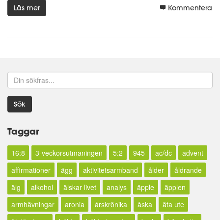
Läs mer
Kommentera
Sök
Taggar
16:8
3-veckorsutmaningen
5:2
945
ac/dc
advent
affirmationer
ägg
aktivitetsarmband
ålder
åldrande
älg
alkohol
älskar livet
analys
äpple
äpplen
armhävningar
aronia
årskrönika
åska
äta ute