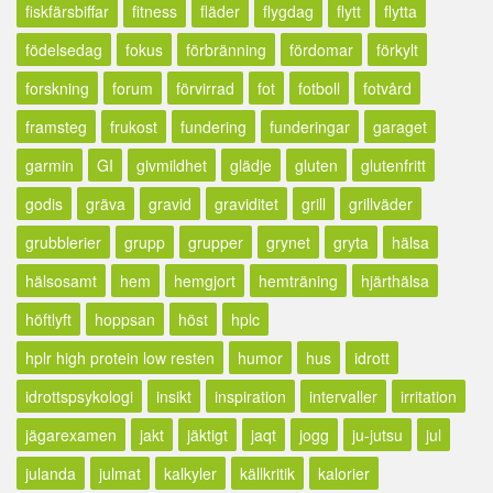
fiskfärsbiffar
fitness
fläder
flygdag
flytt
flytta
födelsedag
fokus
förbränning
fördomar
förkylt
forskning
forum
förvirrad
fot
fotboll
fotvård
framsteg
frukost
fundering
funderingar
garaget
garmin
GI
givmildhet
glädje
gluten
glutenfritt
godis
gräva
gravid
graviditet
grill
grillväder
grubblerier
grupp
grupper
grynet
gryta
hälsa
hälsosamt
hem
hemgjort
hemträning
hjärthälsa
höftlyft
hoppsan
höst
hplc
hplr high protein low resten
humor
hus
idrott
idrottspsykologi
insikt
inspiration
intervaller
irritation
jägarexamen
jakt
jäktigt
jaqt
jogg
ju-jutsu
jul
julanda
julmat
kalkyler
källkritik
kalorier