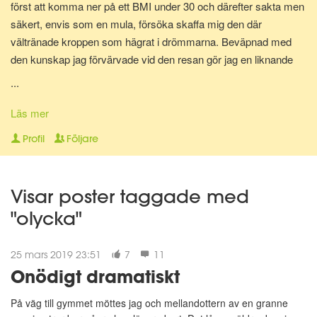
först att komma ner på ett BMI under 30 och därefter sakta men
säkert, envis som en mula, försöka skaffa mig den där
vältränade kroppen som hägrat i drömmarna. Beväpnad med
den kunskap jag förvärvade vid den resan gör jag en liknande
resa en gång till för att bli av med mina gravidkilo och åter kunna
...
springa marathon.
Läs mer
Nu för tiden är jag en av Matdagbokens mentorer, skicka ett
Profil
Följare
privat meddelande om du vill ha stöd och pepp privat eller om du
vill ha någon att bolla ideer med.
Visar poster taggade med
"olycka"
25 mars 2019 23:51
7
11
Onödigt dramatiskt
På väg till gymmet möttes jag och mellandottern av en granne