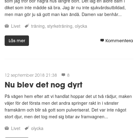
som jag tror bor några hus längre bort. Det låg en äldre dam i
diket som inte mådde så bra. Jag är nu inte sjukvårdsutbildad,
men man gör ju så gott man kan ändå. Damen var benhår...
Livet
träning
styrketräning
olycka
Läs mer
Kommentera
12 september 2018 21:38
8
Nu blev det nog dyrt
På vägen hem efter att vi handlat hoppar det ut två rådjur, maken
väjer för det första men det andra springer rakt in i vänster
framskärm och blir så gott som pulveriserat. Det var inte något
stort djur, men det tog med sig bitar av framvagnen...
Livet
olycka