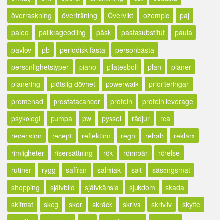
överraskning
överträning
Övervikt
ozempic
paj
paleo
pallkrageodling
påsk
pastasubstitut
paula
pavlov
pb
periodisk fasta
personbästa
personlighetstyper
piano
pilatesboll
plan
planer
planering
plötslig dövhet
powerwalk
prioriteringar
promenad
prostatacancer
protein
protein leverage
psykologi
pumpa
pw
pyssel
rådjur
rea
recension
recept
reflektion
regn
rehab
reklam
rimligheter
risersättning
rök
rönnbär
rörelse
rutiner
rygg
saffran
salmiak
salt
säsongsmat
shopping
självbild
självkänsla
sjukdom
skada
skitmat
skog
skor
skräck
skriva
skrivliv
skytte