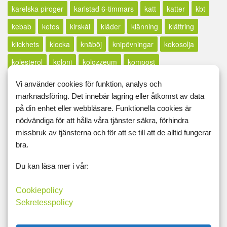
karelska piroger
karlstad 6-timmars
katt
katter
kbt
kebab
ketos
kirskål
kläder
klänning
klättring
klickhets
klocka
knäböj
knipövningar
kokosolja
kolesterol
koloni
kolozzeum
kompost
konditionsträning
konsert
konst
konstutställning
Vi använder cookies för funktion, analys och
marknadsföring. Det innebär lagring eller åtkomst av data
körkort
korv
kost
kostplanering
kostschema
på din enhet eller webbläsare. Funktionella cookies är
kosttillskott
kostvanor
kött
kreatin
kreativitet
nödvändiga för att hålla våra tjänster säkra, förhindra
kroppsfett
kroppsuppfattning
kroppsviktsövningar
missbruk av tjänsterna och för att se till att de alltid fungerar
bra.
kroppsviktspass
kryddor
kurs
kvällstidningssjuka
Du kan läsa mer i vår:
kyckling
lågkalori
lågkolhydrat
lågpuls
långt inlägg
lax
lcd
LCHF
lchp
lchq
leangains
less
lfd
Cookiepolicy
Sekretesspolicy
likör
lillfinger
livet
livskvalité
livspussel
löpband
löpning
lopp
löpskytte
lösningar
lucia
lugn