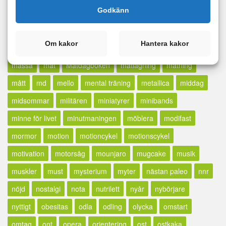
Godkänn
lunch
madcow
maffetone
mage
majblomma
måla
målbild
målbilder
målning
målsättning
målvikt
Om kakor
Hantera kakor
mammaträning
måndag
maräng
marathon
marklyft
mässa
mat
Matdagboken
matlagning
mätning
mått
md
mello
mental träning
metallica
middag
midsommar
militären
miniatyrer
minibands
minne för livet
minutmaningen
möblera
modifast
mormor
motion
motioncykel
motionscykel
motivation
motorsåg
mounjaro
mugcake
musik
muskler
must
mysterium
myter
nästan paleo
nnr
nöjd
nostalgi
nota
nutrilett
nyår
nybörjare
nyttigt
obesitas
odla
odling
olycka
omstart
omtag
ont
opera
orientering
ost
ostkaka