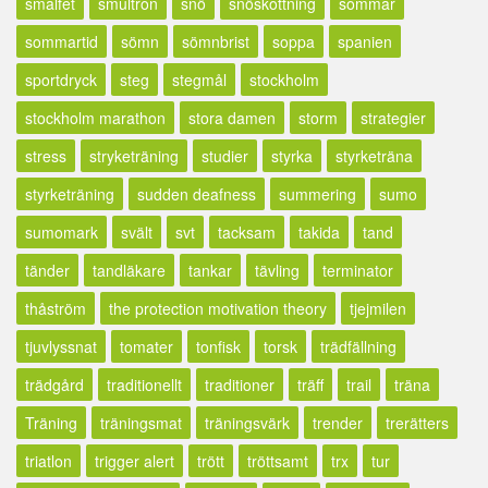
smalfet
smultron
snö
snöskottning
sommar
sommartid
sömn
sömnbrist
soppa
spanien
sportdryck
steg
stegmål
stockholm
stockholm marathon
stora damen
storm
strategier
stress
stryketräning
studier
styrka
styrketräna
styrketräning
sudden deafness
summering
sumo
sumomark
svält
svt
tacksam
takida
tand
tänder
tandläkare
tankar
tävling
terminator
thåström
the protection motivation theory
tjejmilen
tjuvlyssnat
tomater
tonfisk
torsk
trädfällning
trädgård
traditionellt
traditioner
träff
trail
träna
Träning
träningsmat
träningsvärk
trender
trerätters
triatlon
trigger alert
trött
tröttsamt
trx
tur