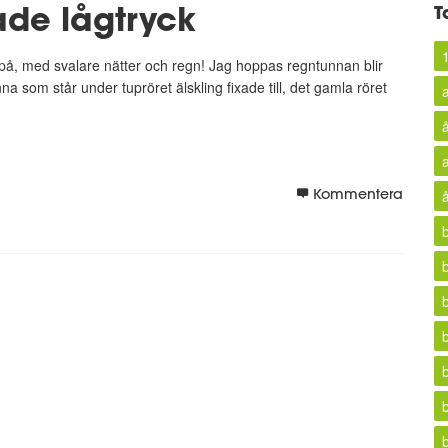
ade lågtryck
T
 på, med svalare nätter och regn! Jag hoppas regntunnan blir
nna som står under tupröret älskling fixade till, det gamla röret
Kommentera