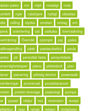
nästan paleo
nnr
nöjd
nostalgi
nota
utrilett
nyår
nybörjare
nyttigt
obesitas
odla
odling
olycka
omstart
omtag
ont
opera
orientering
ost
ostkaka
överraskning
överträning
Övervikt
ozempic
paj
paleo
pallkrageodling
påsk
pastasubstitut
paula
pavlov
pb
periodisk fasta
personbästa
personlighetstyper
piano
pilatesboll
plan
planer
planering
plötslig dövhet
powerwalk
rioriteringar
promenad
prostatacancer
protein
protein leverage
psykologi
pumpa
pw
pyssel
rådjur
rea
recension
recept
eflektion
regn
rehab
reklam
rimligheter