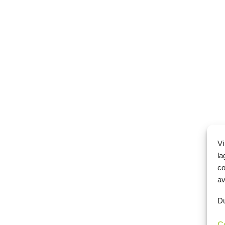
Vi
la
co
av
Du
C