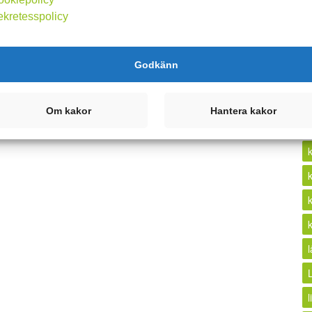
ekretesspolicy
k
Godkänn
Om kakor
Hantera kakor
l