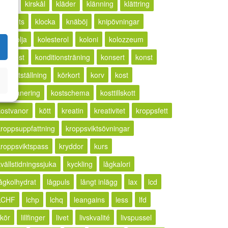
ketos
kirskål
kläder
klänning
klättring
lickhets
klocka
knäböj
knipövningar
kokosolja
kolesterol
koloni
kolozzeum
kompost
konditionsträning
konsert
konst
konstutställning
körkort
korv
kost
kostplanering
kostschema
kosttillskott
kostvanor
kött
kreatin
kreativitet
kroppsfett
kroppsuppfattning
kroppsviktsövningar
kroppsviktspass
kryddor
kurs
kvällstidningssjuka
kyckling
lågkalori
lågkolhydrat
lågpuls
långt inlägg
lax
lcd
LCHF
lchp
lchq
leangains
less
lfd
ikör
lillfinger
livet
livskvalité
livspussel