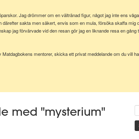
parskor. Jag drömmer om en vältränad figur, något jag inte ens vågad
h därefter sakta men säkert, envis som en mula, försöka skaffa mig
p jag förvärvade vid den resan gör jag en liknande resa en gång till
av Matdagbokens mentorer, skicka ett privat meddelande om du vill ha 
de med "mysterium"