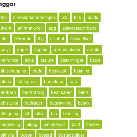
aggar
16:8
3-veckorsutmaningen
5:2
945
ac/dc
advent
affirmationer
ägg
aktivitetsarmband
ålder
åldrande
älg
alkohol
älskar livet
analys
äpple
äpplen
armhävningar
aronia
årskrönika
åska
äta ute
ätstörningar
bäbis
bäbisshopping
bada
bågskytte
bakning
balans
bänkpress
barcelona
barn
barnbarn
barnträning
beat saber
bebis
bebislycka
bedrägeri
begravning
besök
betingning
bil
bilen
bio
biodling
blodgivning
blogg
blomkålsris
bluff
böcker
bokhylla
bosön
bostad
bostadsbilder