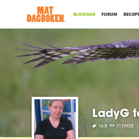
BLOGGAR
FORUM
RECEP
LadyG t
16:8
7119928