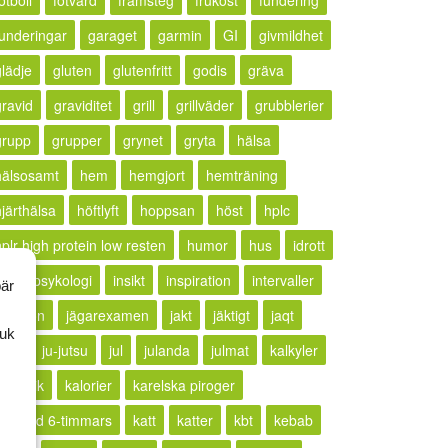
otboll
fotvård
framsteg
frukost
fundering
funderingar
garaget
garmin
GI
givmildhet
glädje
gluten
glutenfritt
godis
gräva
gravid
graviditet
grill
grillväder
grubblerier
grupp
grupper
grynet
gryta
hälsa
hälsosamt
hem
hemgjort
hemträning
hjärthälsa
höftlyft
hoppsan
höst
hplc
hplr high protein low resten
humor
hus
idrott
idrottspsykologi
insikt
inspiration
intervaller
bär
rritation
jägarexamen
jakt
jäktigt
jaqt
ruk
jogg
ju-jutsu
jul
julanda
julmat
kalkyler
ällkritik
kalorier
karelska piroger
karlstad 6-timmars
katt
katter
kbt
kebab