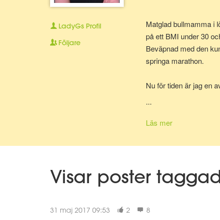
Matglad bullmamma i lö
LadyGs
Profil
på ett BMI under 30 oc
Följare
Beväpnad med den kunska
springa marathon.
Nu för tiden är jag en 
bolla ideer med.
...
Läs mer
Visar poster tagga
31 maj 2017 09:53
2
8