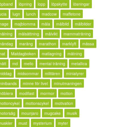
löpband
löpning
lopp
löpskytte
lösningar
ucia
lugn
lunch
madcow
maffetone
mage
majblomma
måla
målbild
målbilder
målning
målsättning
målvikt
mammaträning
måndag
maräng
marathon
marklyft
mässa
mat
Matdagboken
matlagning
mätning
mått
md
mello
mental träning
metallica
middag
midsommar
militären
miniatyrer
minibands
minne för livet
minutmaningen
möblera
modifast
mormor
motion
motioncykel
motionscykel
motivation
motorsåg
mounjaro
mugcake
musik
muskler
must
mysterium
myter