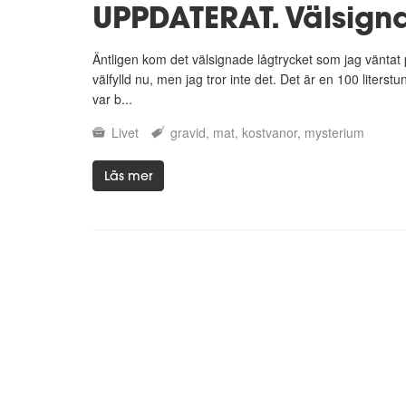
UPPDATERAT. Välsign
Äntligen kom det välsignade lågtrycket som jag väntat
välfylld nu, men jag tror inte det. Det är en 100 literstu
var b...
Livet
gravid
mat
kostvanor
mysterium
Läs mer