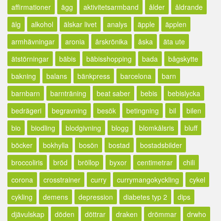
affirmationer
ägg
aktivitetsarmband
ålder
åldrande
älg
alkohol
älskar livet
analys
äpple
äpplen
armhävningar
aronia
årskrönika
åska
äta ute
ätstörningar
bäbis
bäbisshopping
bada
bågskytte
bakning
balans
bänkpress
barcelona
barn
barnbarn
barnträning
beat saber
bebis
bebislycka
bedrägeri
begravning
besök
betingning
bil
bilen
bio
biodling
blodgivning
blogg
blomkålsris
bluff
böcker
bokhylla
bosön
bostad
bostadsbilder
broccoliris
bröd
bröllop
byxor
centimetrar
chili
corona
crosstrainer
curry
currymangokyckling
cykel
cykling
demens
depression
diabetes typ 2
dips
djävulskap
döden
döttrar
draken
drömmar
drwho