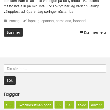
och kom fram till att 11:e våningen på ett lyxhotell i Barcelona
måste kvala in på min lista. För i övrigt har jag varit en väldigt
väluppfostrad löpare. Jag springer nästan ba...
träning
löpning
spanien
barcelona
löpband
Läs mer
Kommentera
Sök
Taggar
16:8
3-veckorsutmaningen
5:2
945
ac/dc
advent