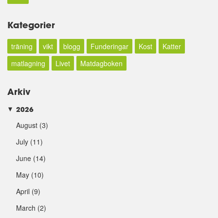
Kategorier
träning
vikt
blogg
Funderingar
Kost
Katter
matlagning
Livet
Matdagboken
Arkiv
2026
►
August
(3)
July
(11)
June
(14)
May
(10)
April
(9)
March
(2)