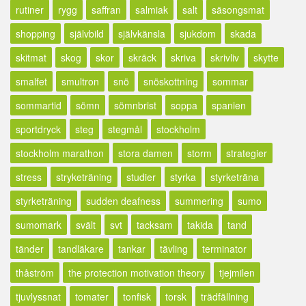
rutiner
rygg
saffran
salmiak
salt
säsongsmat
shopping
självbild
självkänsla
sjukdom
skada
skitmat
skog
skor
skräck
skriva
skrivliv
skytte
smalfet
smultron
snö
snöskottning
sommar
sommartid
sömn
sömnbrist
soppa
spanien
sportdryck
steg
stegmål
stockholm
stockholm marathon
stora damen
storm
strategier
stress
stryketräning
studier
styrka
styrketräna
styrketräning
sudden deafness
summering
sumo
sumomark
svält
svt
tacksam
takida
tand
tänder
tandläkare
tankar
tävling
terminator
thåström
the protection motivation theory
tjejmilen
tjuvlyssnat
tomater
tonfisk
torsk
trädfällning