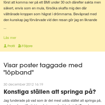
först att komma ner på ett BMI under 30 och därefter sakta men
säkert, envis som en mula, försöka skaffa mig den där
vältränade kroppen som hägrat i drömmarna. Beväpnad med
den kunskap jag förvärvade vid den resan gör jag en liknande
resa en gång till för att bli av med mina gravidkilo och åter kunna
...
springa marathon.
Läs mer
Nu för tiden är jag en av Matdagbokens mentorer, skicka ett
Profil
Följare
privat meddelande om du vill ha stöd och pepp privat eller om du
vill ha någon att bolla ideer med.
Visar poster taggade med
"löpband"
30 december 2012 16:19
Konstiga ställen att springa på?
Jag funderade på vad som är det mest udda stället att springa på,