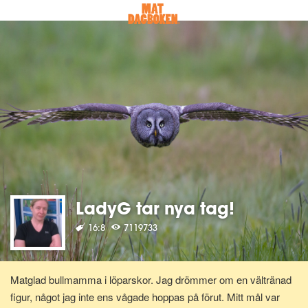
LadyG tar nya tag!
16:8
7119733
Matglad bullmamma i löparskor. Jag drömmer om en vältränad
figur, något jag inte ens vågade hoppas på förut. Mitt mål var