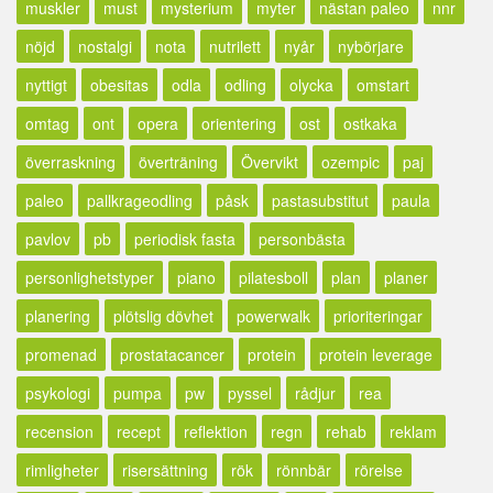
muskler
must
mysterium
myter
nästan paleo
nnr
nöjd
nostalgi
nota
nutrilett
nyår
nybörjare
nyttigt
obesitas
odla
odling
olycka
omstart
omtag
ont
opera
orientering
ost
ostkaka
överraskning
överträning
Övervikt
ozempic
paj
paleo
pallkrageodling
påsk
pastasubstitut
paula
pavlov
pb
periodisk fasta
personbästa
personlighetstyper
piano
pilatesboll
plan
planer
planering
plötslig dövhet
powerwalk
prioriteringar
promenad
prostatacancer
protein
protein leverage
psykologi
pumpa
pw
pyssel
rådjur
rea
recension
recept
reflektion
regn
rehab
reklam
rimligheter
risersättning
rök
rönnbär
rörelse