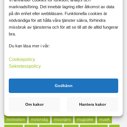
marknadsföring. Det innebär lagring eller åtkomst av data
lax
lcd
LCHF
lchp
lchq
leangains
less
lfd
på din enhet eller webbläsare. Funktionella cookies är
likör
lillfinger
livet
livskvalité
livspussel
löpband
nödvändiga för att hålla våra tjänster säkra, förhindra
missbruk av tjänsterna och för att se till att de alltid fungerar
löpning
lopp
löpskytte
lösningar
lucia
lugn
bra.
lunch
madcow
maffetone
mage
majblomma
måla
Du kan läsa mer i vår:
målbild
målbilder
målning
målsättning
målvikt
mammaträning
måndag
maräng
marathon
marklyft
Cookiepolicy
Sekretesspolicy
mässa
mat
Matdagboken
matlagning
mätning
mått
md
mello
mental träning
metallica
middag
Godkänn
midsommar
militären
miniatyrer
minibands
minne för livet
minutmaningen
möblera
modifast
Om kakor
Hantera kakor
mormor
motion
motioncykel
motionscykel
motivation
motorsåg
mounjaro
mugcake
musik