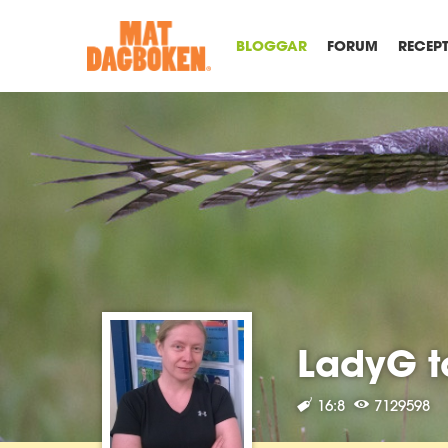
BLOGGAR
FORUM
RECEP
LadyG t
16:8
7129598