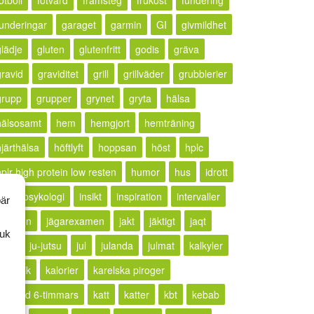
otboll
fotvård
framsteg
frukost
fundering
funderingar
garaget
garmin
GI
givmildhet
glädje
gluten
glutenfritt
godis
gräva
gravid
graviditet
grill
grillväder
grubblerier
grupp
grupper
grynet
gryta
hälsa
hälsosamt
hem
hemgjort
hemträning
hjärthälsa
höftlyft
hoppsan
höst
hplc
hplr high protein low resten
humor
hus
idrott
idrottspsykologi
insikt
inspiration
intervaller
bär
rritation
jägarexamen
jakt
jäktigt
jaqt
ruk
jogg
ju-jutsu
jul
julanda
julmat
kalkyler
ällkritik
kalorier
karelska piroger
karlstad 6-timmars
katt
katter
kbt
kebab