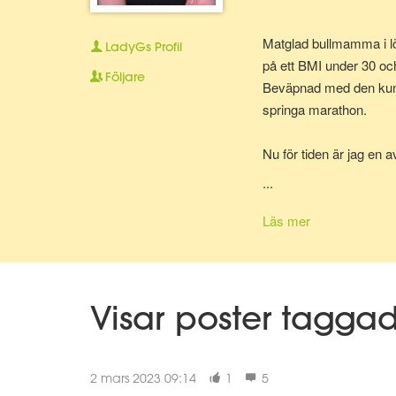
Matglad bullmamma i lö
LadyGs
Profil
på ett BMI under 30 oc
Följare
Beväpnad med den kunska
springa marathon.
Nu för tiden är jag en 
bolla ideer med.
...
Läs mer
Visar poster tagga
2 mars 2023 09:14
1
5