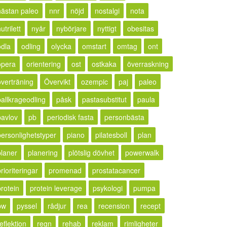
nästan paleo
nnr
nöjd
nostalgi
nota
utrilett
nyår
nybörjare
nyttigt
obesitas
odla
odling
olycka
omstart
omtag
ont
opera
orientering
ost
ostkaka
överraskning
överträning
Övervikt
ozempic
paj
paleo
pallkrageodling
påsk
pastasubstitut
paula
pavlov
pb
periodisk fasta
personbästa
personlighetstyper
piano
pilatesboll
plan
planer
planering
plötslig dövhet
powerwalk
rioriteringar
promenad
prostatacancer
protein
protein leverage
psykologi
pumpa
pw
pyssel
rådjur
rea
recension
recept
eflektion
regn
rehab
reklam
rimligheter