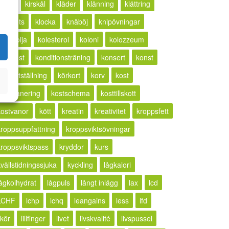
ketos
kirskål
kläder
klänning
klättring
lickhets
klocka
knäböj
knipövningar
kokosolja
kolesterol
koloni
kolozzeum
kompost
konditionsträning
konsert
konst
konstutställning
körkort
korv
kost
kostplanering
kostschema
kosttillskott
kostvanor
kött
kreatin
kreativitet
kroppsfett
kroppsuppfattning
kroppsviktsövningar
kroppsviktspass
kryddor
kurs
kvällstidningssjuka
kyckling
lågkalori
lågkolhydrat
lågpuls
långt inlägg
lax
lcd
LCHF
lchp
lchq
leangains
less
lfd
ikör
lillfinger
livet
livskvalité
livspussel