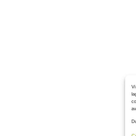
Vi
la
co
av
Du
C