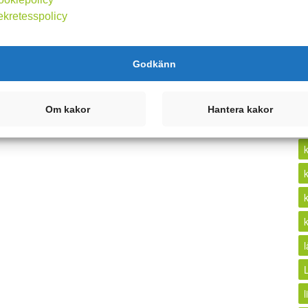
ekretesspolicy
k
Godkänn
Om kakor
Hantera kakor
l