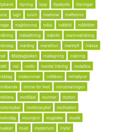
löpband
löpning
lopp
löpskytte
lösningar
ucia
lugn
lunch
madcow
maffetone
mage
majblomma
måla
målbild
målbilder
målning
målsättning
målvikt
mammaträning
måndag
maräng
marathon
marklyft
mässa
mat
Matdagboken
matlagning
mätning
mått
md
mello
mental träning
metallica
middag
midsommar
militären
miniatyrer
minibands
minne för livet
minutmaningen
möblera
modifast
mormor
motion
motioncykel
motionscykel
motivation
motorsåg
mounjaro
mugcake
musik
muskler
must
mysterium
myter