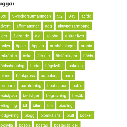
aggar
16:8
3-veckorsutmaningen
5:2
945
ac/dc
advent
affirmationer
ägg
aktivitetsarmband
ålder
åldrande
älg
alkohol
älskar livet
analys
äpple
äpplen
armhävningar
aronia
årskrönika
åska
äta ute
ätstörningar
bäbis
bäbisshopping
bada
bågskytte
bakning
balans
bänkpress
barcelona
barn
barnbarn
barnträning
beat saber
bebis
bebislycka
bedrägeri
begravning
besök
betingning
bil
bilen
bio
biodling
blodgivning
blogg
blomkålsris
bluff
böcker
bokhylla
bosön
bostad
bostadsbilder