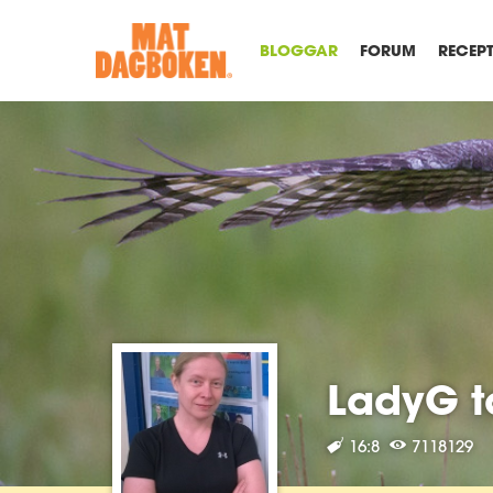
BLOGGAR
FORUM
RECEP
LadyG t
16:8
7118129