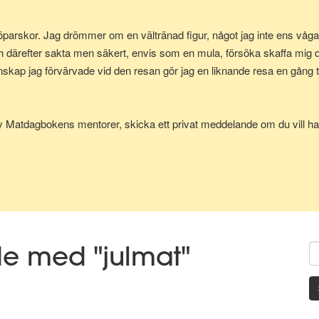
parskor. Jag drömmer om en vältränad figur, något jag inte ens vågad
h därefter sakta men säkert, envis som en mula, försöka skaffa mig
p jag förvärvade vid den resan gör jag en liknande resa en gång till
av Matdagbokens mentorer, skicka ett privat meddelande om du vill ha 
de med "julmat"