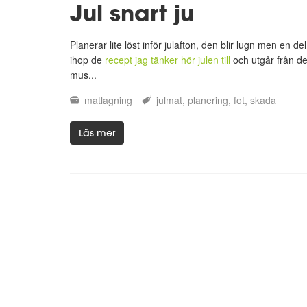
Jul snart ju
Planerar lite löst inför julafton, den blir lugn men en de
ihop de
recept jag tänker hör julen till
och utgår från de
mus...
matlagning
julmat
planering
fot
skada
Läs mer