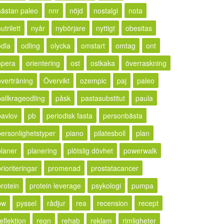
nästan paleo
nnr
nöjd
nostalgi
nota
utrilett
nyår
nybörjare
nyttigt
obesitas
odla
odling
olycka
omstart
omtag
ont
opera
orientering
ost
ostkaka
överraskning
överträning
Övervikt
ozempic
paj
paleo
pallkrageodling
påsk
pastasubstitut
paula
pavlov
pb
periodisk fasta
personbästa
personlighetstyper
piano
pilatesboll
plan
planer
planering
plötslig dövhet
powerwalk
rioriteringar
promenad
prostatacancer
protein
protein leverage
psykologi
pumpa
pw
pyssel
rådjur
rea
recension
recept
eflektion
regn
rehab
reklam
rimligheter