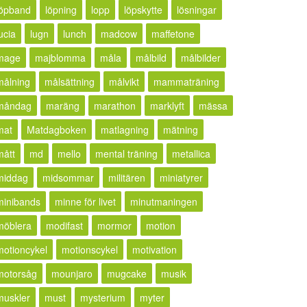
löpband
löpning
lopp
löpskytte
lösningar
ucia
lugn
lunch
madcow
maffetone
mage
majblomma
måla
målbild
målbilder
målning
målsättning
målvikt
mammaträning
måndag
maräng
marathon
marklyft
mässa
mat
Matdagboken
matlagning
mätning
mått
md
mello
mental träning
metallica
middag
midsommar
militären
miniatyrer
minibands
minne för livet
minutmaningen
möblera
modifast
mormor
motion
motioncykel
motionscykel
motivation
motorsåg
mounjaro
mugcake
musik
muskler
must
mysterium
myter