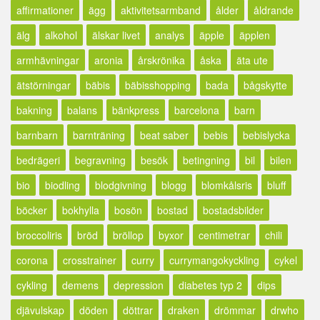
affirmationer
ägg
aktivitetsarmband
ålder
åldrande
älg
alkohol
älskar livet
analys
äpple
äpplen
armhävningar
aronia
årskrönika
åska
äta ute
ätstörningar
bäbis
bäbisshopping
bada
bågskytte
bakning
balans
bänkpress
barcelona
barn
barnbarn
barnträning
beat saber
bebis
bebislycka
bedrägeri
begravning
besök
betingning
bil
bilen
bio
biodling
blodgivning
blogg
blomkålsris
bluff
böcker
bokhylla
bosön
bostad
bostadsbilder
broccoliris
bröd
bröllop
byxor
centimetrar
chili
corona
crosstrainer
curry
currymangokyckling
cykel
cykling
demens
depression
diabetes typ 2
dips
djävulskap
döden
döttrar
draken
drömmar
drwho