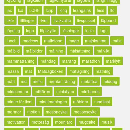
lax
lcd
LCHF
lchp
lchq
leangains
less
lfd
likör
lillfinger
livet
livskvalité
livspussel
löpband
löpning
lopp
löpskytte
lösningar
lucia
lugn
lunch
madcow
maffetone
mage
majblomma
måla
målbild
målbilder
målning
målsättning
målvikt
mammaträning
måndag
maräng
marathon
marklyft
mässa
mat
Matdagboken
matlagning
mätning
mått
md
mello
mental träning
metallica
middag
midsommar
militären
miniatyrer
minibands
minne för livet
minutmaningen
möblera
modifast
mormor
motion
motioncykel
motionscykel
motivation
motorsåg
mounjaro
mugcake
musik