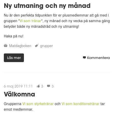
Ny utmaning och ny månad
Nu är den perfekta tidpunkten för er plusmedlemmar att gå med i
gruppen "
Vi som tränar
", ny månad och ny vecka på samma gång
betyder både ny månadstråd och ny utmaning!
Haka på nu!
Matdagboken
grupper
Läs mer
Kommentera
6 maj 2019 11:11
3
3
Välkomna
Grupperna
Vi som styrketränar
och
Vi som konditionstränar
tar
emot medlemmar.