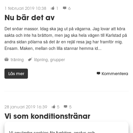
1 februari 2019 10:38
1
6
Nu bär det av
Det snöar massor. Idag ska jag ut på vägarna. Jag lovar att köra
sakta och inte ha bråttom, men jag ska hela vägen till Karlstad på
andra sidan pölarna så det är en rejäl resa jag har framför mig.
Ensam. Maken, mellan och lilla stannar hemma id...
träning
löpning
grupper
Läs mer
Kommentera
28 januari 2019 16:39
5
5
Vi som konditionstränar
Nu tänkte jag som så, att alla kanske inte vill vara med i gruppen
Vi använder cookies för funktion, analys och