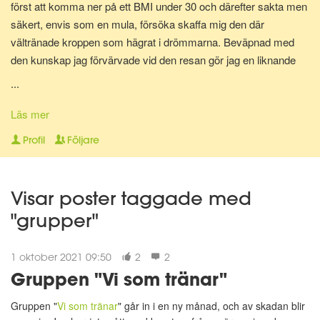
först att komma ner på ett BMI under 30 och därefter sakta men
säkert, envis som en mula, försöka skaffa mig den där
vältränade kroppen som hägrat i drömmarna. Beväpnad med
den kunskap jag förvärvade vid den resan gör jag en liknande
resa en gång till för att bli av med mina gravidkilo och åter kunna
...
springa marathon.
Läs mer
Nu för tiden är jag en av Matdagbokens mentorer, skicka ett
Profil
Följare
privat meddelande om du vill ha stöd och pepp privat eller om du
vill ha någon att bolla ideer med.
Visar poster taggade med
"grupper"
1 oktober 2021 09:50
2
2
Gruppen "Vi som tränar"
Gruppen "
Vi som tränar
" går in i en ny månad, och av skadan blir