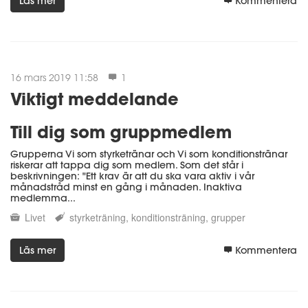
Läs mer
Kommentera
16 mars 2019 11:58
1
Viktigt meddelande
Till dig som gruppmedlem
Grupperna
Vi som styrketränar
och
Vi som konditionstränar
riskerar att tappa dig som medlem. Som det står i
beskrivningen: "
Ett krav är att du ska vara aktiv i vår
månadstråd minst en gång i månaden. Inaktiva
medlemma...
Livet
styrketräning
konditionsträning
grupper
Läs mer
Kommentera