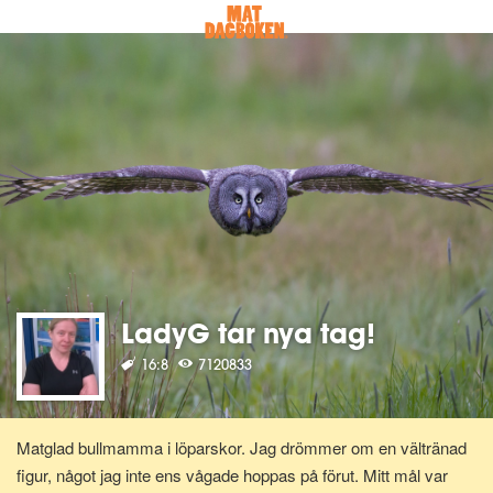
LadyG tar nya tag!
16:8
7120833
Matglad bullmamma i löparskor. Jag drömmer om en vältränad
figur, något jag inte ens vågade hoppas på förut. Mitt mål var