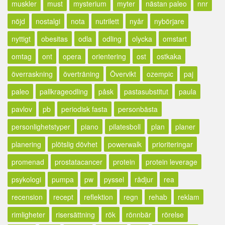
muskler
must
mysterium
myter
nästan paleo
nnr
nöjd
nostalgi
nota
nutrilett
nyår
nybörjare
nyttigt
obesitas
odla
odling
olycka
omstart
omtag
ont
opera
orientering
ost
ostkaka
överraskning
överträning
Övervikt
ozempic
paj
paleo
pallkrageodling
påsk
pastasubstitut
paula
pavlov
pb
periodisk fasta
personbästa
personlighetstyper
piano
pilatesboll
plan
planer
planering
plötslig dövhet
powerwalk
prioriteringar
promenad
prostatacancer
protein
protein leverage
psykologi
pumpa
pw
pyssel
rådjur
rea
recension
recept
reflektion
regn
rehab
reklam
rimligheter
risersättning
rök
rönnbär
rörelse