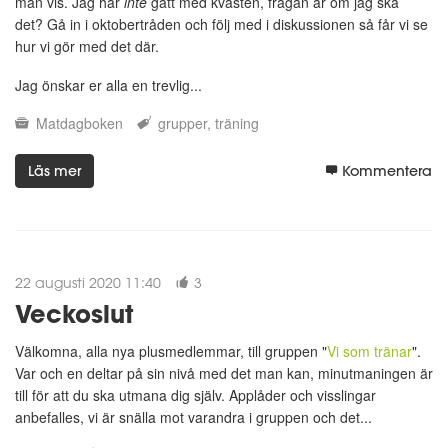
man vis. Jag har
inte
gått med kvasten, frågan är om jag ska
det? Gå in i oktobertråden och följ med i diskussionen så får vi se
hur vi gör med det där.
Jag önskar er alla en trevlig...
Matdagboken
grupper
träning
Läs mer
Kommentera
22 augusti 2020 11:40
3
Veckoslut
Välkomna, alla nya plusmedlemmar, till gruppen "
Vi som tränar
".
Var och en deltar på sin nivå med det man kan, minutmaningen är
till för att du ska utmana dig själv. Applåder och visslingar
anbefalles, vi är snälla mot varandra i gruppen och det...