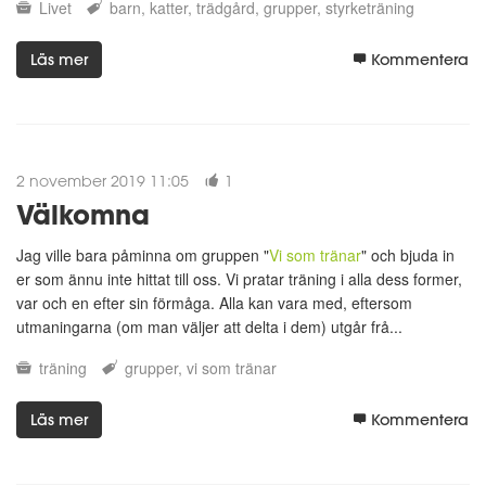
Livet
barn
katter
trädgård
grupper
styrketräning
Läs mer
Kommentera
2 november 2019 11:05
1
Välkomna
Jag ville bara påminna om gruppen "
Vi som tränar
" och bjuda in
er som ännu inte hittat till oss. Vi pratar träning i alla dess former,
var och en efter sin förmåga. Alla kan vara med, eftersom
utmaningarna (om man väljer att delta i dem) utgår frå...
träning
grupper
vi som tränar
Läs mer
Kommentera