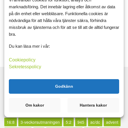
"Vi som styrketränar"
eftersom ni kanske inte gör det. Vi pratar
ganska mycket annan träning där också, men jag fick en idé.
marknadsföring. Det innebär lagring eller åtkomst av data
Tänk om vi faktiskt behöver en grupp
"Vi som konditionsträna
...
på din enhet eller webbläsare. Funktionella cookies är
nödvändiga för att hålla våra tjänster säkra, förhindra
träning
grupper
missbruk av tjänsterna och för att se till att de alltid fungerar
bra.
Läs mer
Kommentera
Du kan läsa mer i vår:
Cookiepolicy
Sekretesspolicy
Godkänn
Sök
Om kakor
Hantera kakor
Taggar
16:8
3-veckorsutmaningen
5:2
945
ac/dc
advent