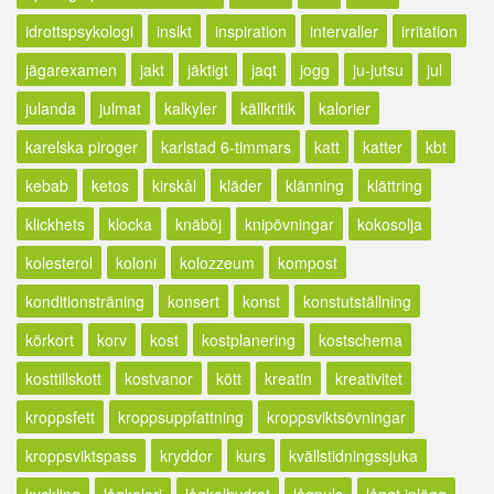
idrottspsykologi
insikt
inspiration
intervaller
irritation
jägarexamen
jakt
jäktigt
jaqt
jogg
ju-jutsu
jul
julanda
julmat
kalkyler
källkritik
kalorier
karelska piroger
karlstad 6-timmars
katt
katter
kbt
kebab
ketos
kirskål
kläder
klänning
klättring
klickhets
klocka
knäböj
knipövningar
kokosolja
kolesterol
koloni
kolozzeum
kompost
konditionsträning
konsert
konst
konstutställning
körkort
korv
kost
kostplanering
kostschema
kosttillskott
kostvanor
kött
kreatin
kreativitet
kroppsfett
kroppsuppfattning
kroppsviktsövningar
kroppsviktspass
kryddor
kurs
kvällstidningssjuka
kyckling
lågkalori
lågkolhydrat
lågpuls
långt inlägg