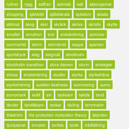
rutiner
rygg
saffran
salmiak
salt
säsongsmat
shopping
självbild
självkänsla
sjukdom
skada
skitmat
skog
skor
skräck
skriva
skrivliv
skytte
smalfet
smultron
snö
snöskottning
sommar
sommartid
sömn
sömnbrist
soppa
spanien
sportdryck
steg
stegmål
stockholm
stockholm marathon
stora damen
storm
strategier
stress
stryketräning
studier
styrka
styrketräna
styrketräning
sudden deafness
summering
sumo
sumomark
svält
svt
tacksam
takida
tand
tänder
tandläkare
tankar
tävling
terminator
thåström
the protection motivation theory
tjejmilen
tjuvlyssnat
tomater
tonfisk
torsk
trädfällning