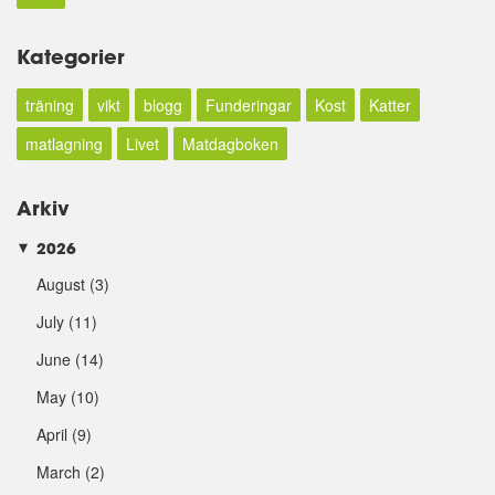
Kategorier
träning
vikt
blogg
Funderingar
Kost
Katter
matlagning
Livet
Matdagboken
Arkiv
2026
►
August
(3)
July
(11)
June
(14)
May
(10)
April
(9)
March
(2)