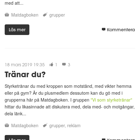
med att...
Matdagboken
grupper
Läs mer
Kommentera
18 mars 2019 19:35
1
3
Tränar du?
Styrketränar du med kroppen som motstånd, med vikter hemma
eller på gym? Är du plusmedlem dessutom kan du gö med i
grupperna här på Matdagboken. I gruppen
"Vi som styrketränar"
hittar du likasinnade att diskutera med, dela med- och motgångar,
dela länk...
Matdagboken
grupper
reklam