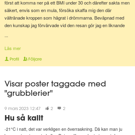
först att komma ner på ett BMI under 30 och därefter sakta men
säkert, envis som en mula, försöka skaffa mig den där
vältränade kroppen som hägrat i drömmarna. Beväpnad med
den kunskap jag förvärvade vid den resan gör jag en liknande
resa en gång till för att bli av med mina gravidkilo och åter kunna
...
springa marathon.
Läs mer
Nu för tiden är jag en av Matdagbokens mentorer, skicka ett
Profil
Följare
privat meddelande om du vill ha stöd och pepp privat eller om du
vill ha någon att bolla ideer med.
Visar poster taggade med
"grubblerier"
9 mars 2023 12:47
2
2
Hu så kallt
-21°C i natt, det var verkligen en överraskning. Då kan man ju