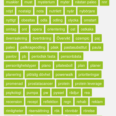
muskler
must
mysterium
myter
nästan paleo
nnr
nöjd
nostalgi
nota
nutrilett
nyår
nybörjare
nyttigt
obesitas
odla
odling
olycka
omstart
omtag
ont
opera
orientering
ost
ostkaka
överraskning
överträning
Övervikt
ozempic
paj
paleo
pallkrageodling
påsk
pastasubstitut
paula
pavlov
pb
periodisk fasta
personbästa
personlighetstyper
piano
pilatesboll
plan
planer
planering
plötslig dövhet
powerwalk
prioriteringar
promenad
prostatacancer
protein
protein leverage
psykologi
pumpa
pw
pyssel
rådjur
rea
recension
recept
reflektion
regn
rehab
reklam
rimligheter
risersättning
rök
rönnbär
rörelse