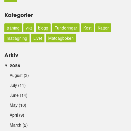
Kategorier
träning
vikt
blogg
Funderingar
Kost
Katter
matlagning
Livet
Matdagboken
Arkiv
2026
►
August
(3)
July
(11)
June
(14)
May
(10)
April
(9)
March
(2)