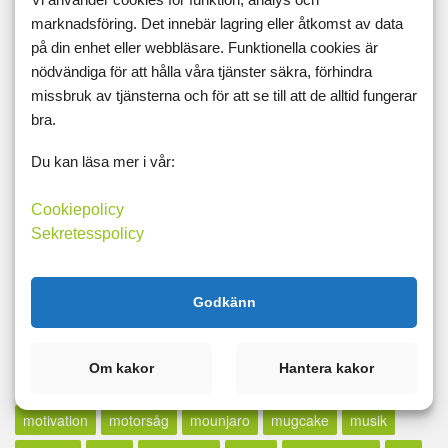
marknadsföring. Det innebär lagring eller åtkomst av data
lax
lcd
LCHF
lchp
lchq
leangains
less
lfd
på din enhet eller webbläsare. Funktionella cookies är
likör
lillfinger
livet
livskvalité
livspussel
löpband
nödvändiga för att hålla våra tjänster säkra, förhindra
missbruk av tjänsterna och för att se till att de alltid fungerar
löpning
lopp
löpskytte
lösningar
lucia
lugn
bra.
lunch
madcow
maffetone
mage
majblomma
måla
Du kan läsa mer i vår:
målbild
målbilder
målning
målsättning
målvikt
mammaträning
måndag
maräng
marathon
marklyft
Cookiepolicy
Sekretesspolicy
mässa
mat
Matdagboken
matlagning
mätning
mått
md
mello
mental träning
metallica
middag
Godkänn
midsommar
militären
miniatyrer
minibands
minne för livet
minutmaningen
möblera
modifast
Om kakor
Hantera kakor
mormor
motion
motioncykel
motionscykel
motivation
motorsåg
mounjaro
mugcake
musik