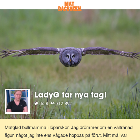
LadyG tar nya tag!
16:8
7121492
Matglad bullmamma i löparskor. Jag drömmer om en vältränad
figur, något jag inte ens vågade hoppas på förut. Mitt mål var