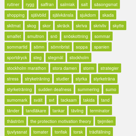
rutiner
rygg
saffran
salmiak
salt
säsongsmat
shopping
självbild
självkänsla
sjukdom
skada
skitmat
skog
skor
skräck
skriva
skrivliv
skytte
smalfet
smultron
snö
snöskottning
sommar
sommartid
sömn
sömnbrist
soppa
spanien
sportdryck
steg
stegmål
stockholm
stockholm marathon
stora damen
storm
strategier
stress
stryketräning
studier
styrka
styrketräna
styrketräning
sudden deafness
summering
sumo
sumomark
svält
svt
tacksam
takida
tand
tänder
tandläkare
tankar
tävling
terminator
thåström
the protection motivation theory
tjejmilen
tjuvlyssnat
tomater
tonfisk
torsk
trädfällning