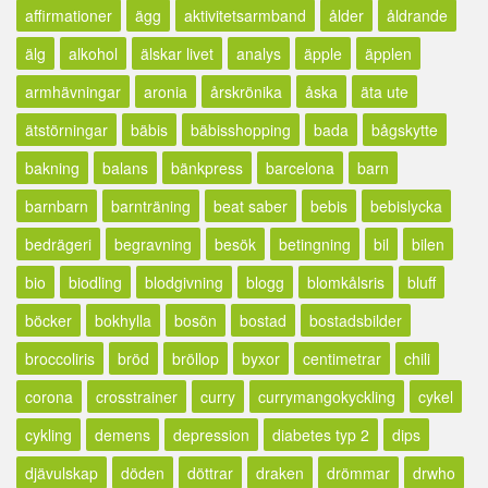
affirmationer
ägg
aktivitetsarmband
ålder
åldrande
älg
alkohol
älskar livet
analys
äpple
äpplen
armhävningar
aronia
årskrönika
åska
äta ute
ätstörningar
bäbis
bäbisshopping
bada
bågskytte
bakning
balans
bänkpress
barcelona
barn
barnbarn
barnträning
beat saber
bebis
bebislycka
bedrägeri
begravning
besök
betingning
bil
bilen
bio
biodling
blodgivning
blogg
blomkålsris
bluff
böcker
bokhylla
bosön
bostad
bostadsbilder
broccoliris
bröd
bröllop
byxor
centimetrar
chili
corona
crosstrainer
curry
currymangokyckling
cykel
cykling
demens
depression
diabetes typ 2
dips
djävulskap
döden
döttrar
draken
drömmar
drwho