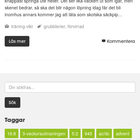
knappast springa ute heller. Det ser lika vackert ut som igår, men
skenet bedrar, så ska det blir någon löpning idag får det bli
inomhus annars kommer jag att låta som skotska säckpip...
träning
vikt
grubblerier
förvirrad
Läs mer
Kommentera
Sök
Taggar
16:8
3-veckorsutmaningen
5:2
945
ac/dc
advent