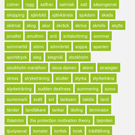
rutiner
rygg
saffran
salmiak
salt
säsongsmat
shopping
självbild
självkänsla
sjukdom
skada
skitmat
skog
skor
skräck
skriva
skrivliv
skytte
smalfet
smultron
snö
snöskottning
sommar
sommartid
sömn
sömnbrist
soppa
spanien
sportdryck
steg
stegmål
stockholm
stockholm marathon
stora damen
storm
strategier
stress
stryketräning
studier
styrka
styrketräna
styrketräning
sudden deafness
summering
sumo
sumomark
svält
svt
tacksam
takida
tand
tänder
tandläkare
tankar
tävling
terminator
thåström
the protection motivation theory
tjejmilen
tjuvlyssnat
tomater
tonfisk
torsk
trädfällning