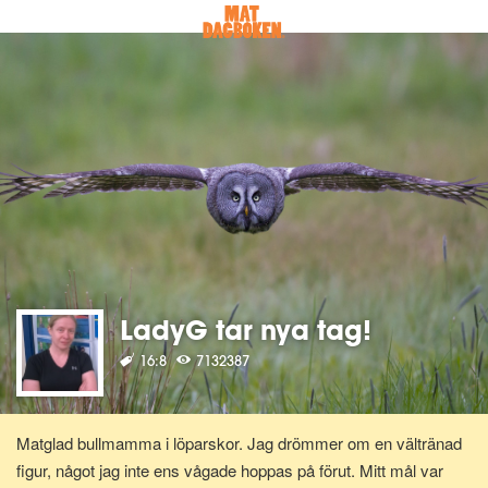
LadyG tar nya tag!
16:8
7132387
Matglad bullmamma i löparskor. Jag drömmer om en vältränad
figur, något jag inte ens vågade hoppas på förut. Mitt mål var