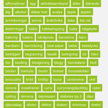
affirmationer
ägg
aktivitetsarmband
ålder
åldrande
älg
alkohol
älskar livet
analys
äpple
äpplen
armhävningar
aronia
årskrönika
åska
äta ute
ätstörningar
bäbis
bäbisshopping
bada
bågskytte
bakning
balans
bänkpress
barcelona
barn
barnbarn
barnträning
beat saber
bebis
bebislycka
bedrägeri
begravning
besök
betingning
bil
bilen
bio
biodling
blodgivning
blogg
blomkålsris
bluff
böcker
bokhylla
bosön
bostad
bostadsbilder
broccoliris
bröd
bröllop
byxor
centimetrar
chili
corona
crosstrainer
curry
currymangokyckling
cykel
cykling
demens
depression
diabetes typ 2
dips
djävulskap
döden
döttrar
draken
drömmar
drwho