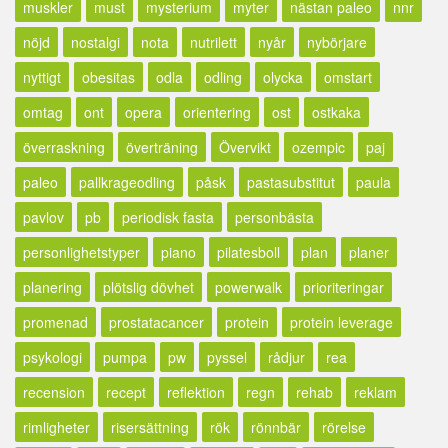
muskler
must
mysterium
myter
nästan paleo
nnr
nöjd
nostalgi
nota
nutrilett
nyår
nybörjare
nyttigt
obesitas
odla
odling
olycka
omstart
omtag
ont
opera
orientering
ost
ostkaka
överraskning
överträning
Övervikt
ozempic
paj
paleo
pallkrageodling
påsk
pastasubstitut
paula
pavlov
pb
periodisk fasta
personbästa
personlighetstyper
piano
pilatesboll
plan
planer
planering
plötslig dövhet
powerwalk
prioriteringar
promenad
prostatacancer
protein
protein leverage
psykologi
pumpa
pw
pyssel
rådjur
rea
recension
recept
reflektion
regn
rehab
reklam
rimligheter
risersättning
rök
rönnbär
rörelse