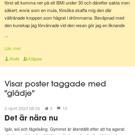
först att komma ner på ett BMI under 30 och därefter sakta men
säkert, envis som en mula, försöka skaffa mig den där
vältränade kroppen som hägrat i drömmarna. Beväpnad med
den kunskap jag förvärvade vid den resan gör jag en liknande
resa en gång till för att bli av med mina gravidkilo och åter kunna
...
springa marathon.
Läs mer
Nu för tiden är jag en av Matdagbokens mentorer, skicka ett
Profil
Följare
privat meddelande om du vill ha stöd och pepp privat eller om du
vill ha någon att bolla ideer med.
Visar poster taggade med
"glädje"
3 april 2023 08:36
3
10
Det är nära nu
Igår, sol och fågelsång. Gymmet är återställt efter att ha agerat