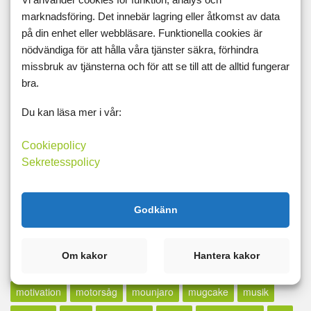
marknadsföring. Det innebär lagring eller åtkomst av data
lax
lcd
LCHF
lchp
lchq
leangains
less
lfd
på din enhet eller webbläsare. Funktionella cookies är
likör
lillfinger
livet
livskvalité
livspussel
löpband
nödvändiga för att hålla våra tjänster säkra, förhindra
missbruk av tjänsterna och för att se till att de alltid fungerar
löpning
lopp
löpskytte
lösningar
lucia
lugn
bra.
lunch
madcow
maffetone
mage
majblomma
måla
Du kan läsa mer i vår:
målbild
målbilder
målning
målsättning
målvikt
mammaträning
måndag
maräng
marathon
marklyft
Cookiepolicy
Sekretesspolicy
mässa
mat
Matdagboken
matlagning
mätning
mått
md
mello
mental träning
metallica
middag
Godkänn
midsommar
militären
miniatyrer
minibands
minne för livet
minutmaningen
möblera
modifast
Om kakor
Hantera kakor
mormor
motion
motioncykel
motionscykel
motivation
motorsåg
mounjaro
mugcake
musik