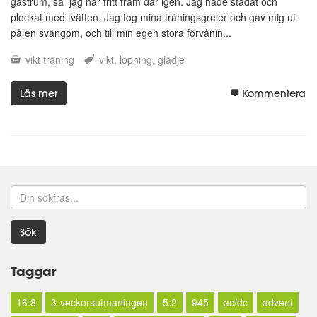
gästrum, så jag har fritt fram där igen. Jag hade städat och
plockat med tvätten. Jag tog mina träningsgrejer och gav mig ut
på en svängom, och till min egen stora förvånin...
vikt
träning
vikt
löpning
glädje
Läs mer
Kommentera
Sök
Taggar
16:8
3-veckorsutmaningen
5:2
945
ac/dc
advent