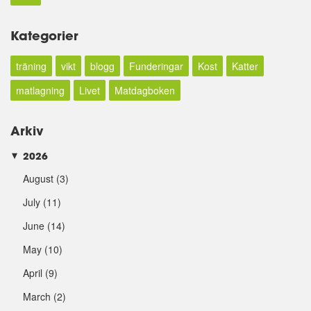
Kategorier
träning
vikt
blogg
Funderingar
Kost
Katter
matlagning
Livet
Matdagboken
Arkiv
2026
►
August
(3)
July
(11)
June
(14)
May
(10)
April
(9)
March
(2)