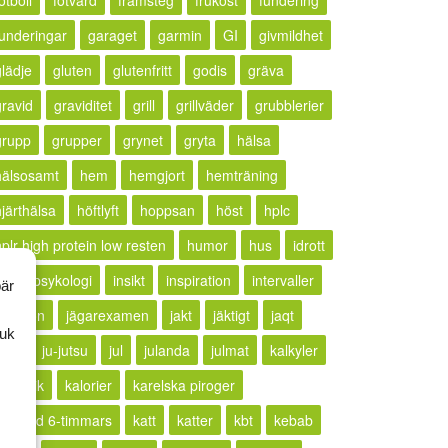
otboll
fotvård
framsteg
frukost
fundering
funderingar
garaget
garmin
GI
givmildhet
glädje
gluten
glutenfritt
godis
gräva
gravid
graviditet
grill
grillväder
grubblerier
grupp
grupper
grynet
gryta
hälsa
hälsosamt
hem
hemgjort
hemträning
hjärthälsa
höftlyft
hoppsan
höst
hplc
hplr high protein low resten
humor
hus
idrott
idrottspsykologi
insikt
inspiration
intervaller
bär
rritation
jägarexamen
jakt
jäktigt
jaqt
ruk
jogg
ju-jutsu
jul
julanda
julmat
kalkyler
ällkritik
kalorier
karelska piroger
karlstad 6-timmars
katt
katter
kbt
kebab