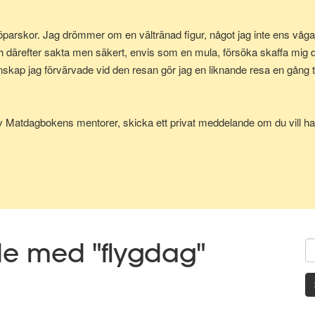
parskor. Jag drömmer om en vältränad figur, något jag inte ens vågad
h därefter sakta men säkert, envis som en mula, försöka skaffa mig
p jag förvärvade vid den resan gör jag en liknande resa en gång till
av Matdagbokens mentorer, skicka ett privat meddelande om du vill ha 
de med "flygdag"