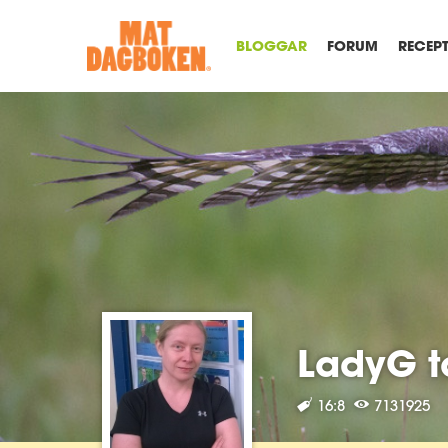
BLOGGAR
FORUM
RECEP
LadyG t
16:8
7131925