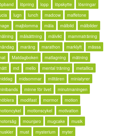
löpband
löpning
lopp
löpskytte
lösningar
ucia
lugn
lunch
madcow
maffetone
mage
majblomma
måla
målbild
målbilder
målning
målsättning
målvikt
mammaträning
måndag
maräng
marathon
marklyft
mässa
mat
Matdagboken
matlagning
mätning
mått
md
mello
mental träning
metallica
middag
midsommar
militären
miniatyrer
minibands
minne för livet
minutmaningen
möblera
modifast
mormor
motion
motioncykel
motionscykel
motivation
motorsåg
mounjaro
mugcake
musik
muskler
must
mysterium
myter