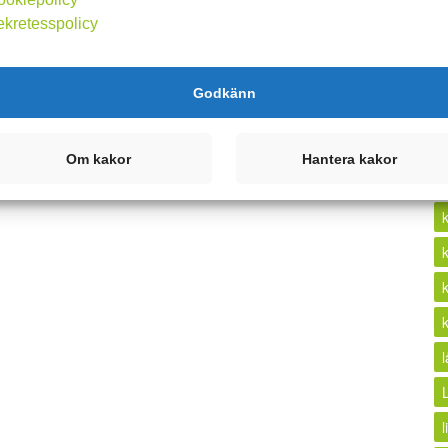
ekretesspolicy
k
Godkänn
Om kakor
Hantera kakor
l