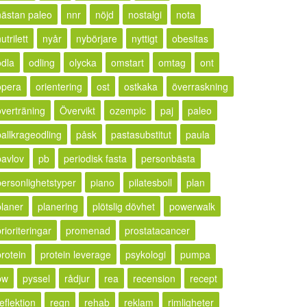
nästan paleo
nnr
nöjd
nostalgi
nota
utrilett
nyår
nybörjare
nyttigt
obesitas
odla
odling
olycka
omstart
omtag
ont
opera
orientering
ost
ostkaka
överraskning
överträning
Övervikt
ozempic
paj
paleo
pallkrageodling
påsk
pastasubstitut
paula
pavlov
pb
periodisk fasta
personbästa
personlighetstyper
piano
pilatesboll
plan
planer
planering
plötslig dövhet
powerwalk
rioriteringar
promenad
prostatacancer
protein
protein leverage
psykologi
pumpa
pw
pyssel
rådjur
rea
recension
recept
eflektion
regn
rehab
reklam
rimligheter