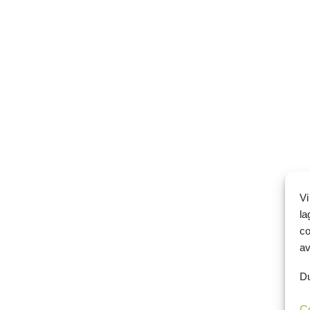
Vi
la
co
av
Du
C