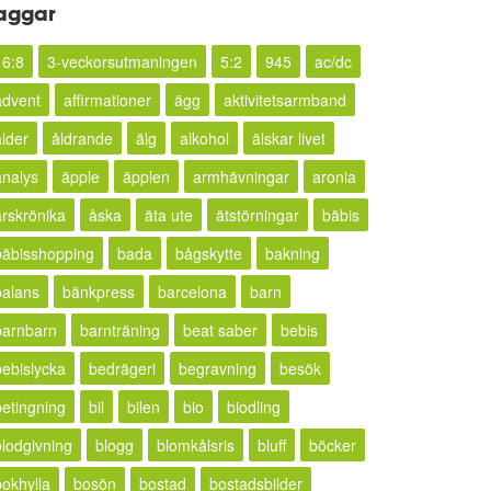
aggar
16:8
3-veckorsutmaningen
5:2
945
ac/dc
advent
affirmationer
ägg
aktivitetsarmband
ålder
åldrande
älg
alkohol
älskar livet
analys
äpple
äpplen
armhävningar
aronia
årskrönika
åska
äta ute
ätstörningar
bäbis
bäbisshopping
bada
bågskytte
bakning
balans
bänkpress
barcelona
barn
barnbarn
barnträning
beat saber
bebis
bebislycka
bedrägeri
begravning
besök
betingning
bil
bilen
bio
biodling
blodgivning
blogg
blomkålsris
bluff
böcker
bokhylla
bosön
bostad
bostadsbilder