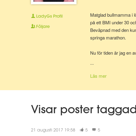
Matglad bullmamma i lö
LadyGs
Profil
på ett BMI under 30 oc
Följare
Beväpnad med den kunska
springa marathon.
Nu för tiden är jag en 
bolla ideer med.
...
Läs mer
Visar poster tagga
21 augusti 2017 19:58
5
5