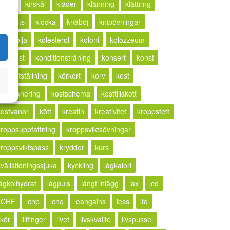
ketos
kirskål
kläder
klänning
klättring
lickhets
klocka
knäböj
knipövningar
kokosolja
kolesterol
koloni
kolozzeum
kompost
konditionsträning
konsert
konst
konstutställning
körkort
korv
kost
kostplanering
kostschema
kosttillskott
kostvanor
kött
kreatin
kreativitet
kroppsfett
kroppsuppfattning
kroppsviktsövningar
kroppsviktspass
kryddor
kurs
kvällstidningssjuka
kyckling
lågkalori
lågkolhydrat
lågpuls
långt inlägg
lax
lcd
LCHF
lchp
lchq
leangains
less
lfd
ikör
lillfinger
livet
livskvalité
livspussel