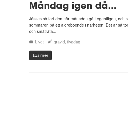
Måndag igen då...
Jösses så fort den här månaden gått egentligen, och så
sommaren på ett äldreboende i närheten. Det är så to
och småträta...
Livet
gravid
flygdag
Läs mer