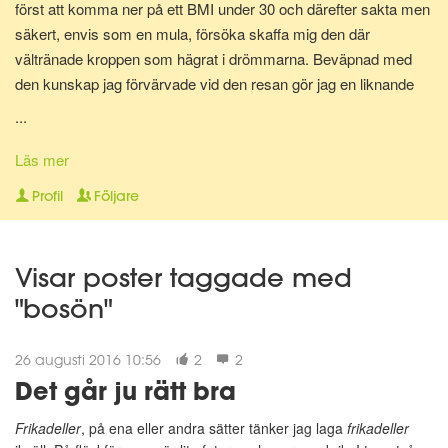
först att komma ner på ett BMI under 30 och därefter sakta men
säkert, envis som en mula, försöka skaffa mig den där
vältränade kroppen som hägrat i drömmarna. Beväpnad med
den kunskap jag förvärvade vid den resan gör jag en liknande
resa en gång till för att bli av med mina gravidkilo och åter kunna
...
springa marathon.
Läs mer
Nu för tiden är jag en av Matdagbokens mentorer, skicka ett
Profil
Följare
privat meddelande om du vill ha stöd och pepp privat eller om du
vill ha någon att bolla ideer med.
Visar poster taggade med
"bosön"
26 augusti 2016 10:56
2
2
Det går ju rätt bra
Frikadeller
, på ena eller andra sätter tänker jag laga
frikadeller