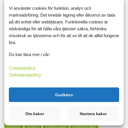
kroppsviktspass
kryddor
kurs
kvällstidningssjuka
Vi använder cookies för funktion, analys och
marknadsföring. Det innebär lagring eller åtkomst av data
kyckling
lågkalori
lågkolhydrat
lågpuls
långt inlägg
på din enhet eller webbläsare. Funktionella cookies är
lax
lcd
LCHF
lchp
lchq
leangains
less
lfd
nödvändiga för att hålla våra tjänster säkra, förhindra
missbruk av tjänsterna och för att se till att de alltid fungerar
likör
lillfinger
livet
livskvalité
livspussel
löpband
bra.
löpning
lopp
löpskytte
lösningar
lucia
lugn
Du kan läsa mer i vår:
lunch
madcow
maffetone
mage
majblomma
måla
målbild
målbilder
målning
målsättning
målvikt
Cookiepolicy
Sekretesspolicy
mammaträning
måndag
maräng
marathon
marklyft
mässa
mat
Matdagboken
matlagning
mätning
Godkänn
mått
md
mello
mental träning
metallica
middag
midsommar
militären
miniatyrer
minibands
Om kakor
Hantera kakor
minne för livet
minutmaningen
möblera
modifast
mormor
motion
motioncykel
motionscykel