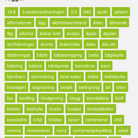
16:8
3-veckorsutmaningen
5:2
945
ac/dc
advent
affirmationer
ägg
aktivitetsarmband
ålder
åldrande
älg
alkohol
älskar livet
analys
äpple
äpplen
armhävningar
aronia
årskrönika
åska
äta ute
ätstörningar
bäbis
bäbisshopping
bada
bågskytte
bakning
balans
bänkpress
barcelona
barn
barnbarn
barnträning
beat saber
bebis
bebislycka
bedrägeri
begravning
besök
betingning
bil
bilen
bio
biodling
blodgivning
blogg
blomkålsris
bluff
böcker
bokhylla
bosön
bostad
bostadsbilder
broccoliris
bröd
bröllop
byxor
centimetrar
chili
corona
crosstrainer
curry
currymangokyckling
cykel