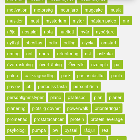
motivation
motorsåg
mounjaro
mugcake
musik
muskler
must
mysterium
myter
nästan paleo
nnr
nöjd
nostalgi
nota
nutrilett
nyår
nybörjare
nyttigt
obesitas
odla
odling
olycka
omstart
omtag
ont
opera
orientering
ost
ostkaka
överraskning
överträning
Övervikt
ozempic
paj
paleo
pallkrageodling
påsk
pastasubstitut
paula
pavlov
pb
periodisk fasta
personbästa
personlighetstyper
piano
pilatesboll
plan
planer
planering
plötslig dövhet
powerwalk
prioriteringar
promenad
prostatacancer
protein
protein leverage
psykologi
pumpa
pw
pyssel
rådjur
rea