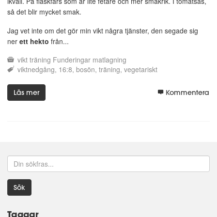
ikväll. På fläskfärs som är lite fetare och mer smakrik. I tomatsås,
så det blir mycket smak.
Jag vet inte om det gör min vikt några tjänster, den segade sig
ner
ett hekto
från...
vikt
träning
Funderingar
matlagning
viktnedgång
16:8
bosön
träning
vegetariskt
Läs mer
Kommentera
Sök
Taggar