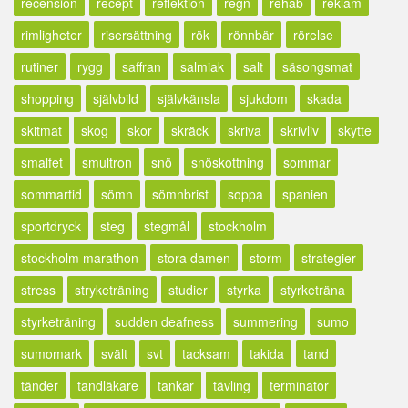
recension
recept
reflektion
regn
rehab
reklam
rimligheter
risersättning
rök
rönnbär
rörelse
rutiner
rygg
saffran
salmiak
salt
säsongsmat
shopping
självbild
självkänsla
sjukdom
skada
skitmat
skog
skor
skräck
skriva
skrivliv
skytte
smalfet
smultron
snö
snöskottning
sommar
sommartid
sömn
sömnbrist
soppa
spanien
sportdryck
steg
stegmål
stockholm
stockholm marathon
stora damen
storm
strategier
stress
stryketräning
studier
styrka
styrketräna
styrketräning
sudden deafness
summering
sumo
sumomark
svält
svt
tacksam
takida
tand
tänder
tandläkare
tankar
tävling
terminator