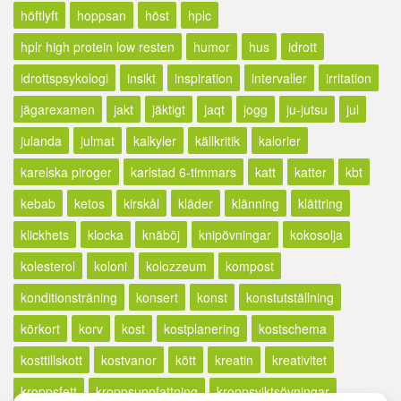
höftlyft
hoppsan
höst
hplc
hplr high protein low resten
humor
hus
idrott
idrottspsykologi
insikt
inspiration
intervaller
irritation
jägarexamen
jakt
jäktigt
jaqt
jogg
ju-jutsu
jul
julanda
julmat
kalkyler
källkritik
kalorier
karelska piroger
karlstad 6-timmars
katt
katter
kbt
kebab
ketos
kirskål
kläder
klänning
klättring
klickhets
klocka
knäböj
knipövningar
kokosolja
kolesterol
koloni
kolozzeum
kompost
konditionsträning
konsert
konst
konstutställning
körkort
korv
kost
kostplanering
kostschema
kosttillskott
kostvanor
kött
kreatin
kreativitet
kroppsfett
kroppsuppfattning
kroppsviktsövningar