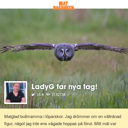
LadyG tar nya tag!
16:8
7132738
Matglad bullmamma i löparskor. Jag drömmer om en vältränad
figur, något jag inte ens vågade hoppas på förut. Mitt mål var