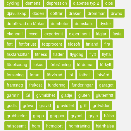
cykling
demens
depression
diabetes typ 2
dips
djävulskap
döden
döttrar
draken
drömmar
drwho
du blir vad du tänker
dumheter
dumskalle
dyster
ekonomi
excel
experiemt
experiment
fåglar
fasta
fett
fettförlust
fettprocent
filosofi
finland
fira
fiskfärsbiffar
fitness
fläder
flygdag
flytt
flytta
födelsedag
fokus
förbränning
fördomar
förkylt
forskning
forum
förvirrad
fot
fotboll
fotvård
framsteg
frukost
fundering
funderingar
garaget
garmin
GI
givmildhet
glädje
gluten
glutenfritt
godis
gräva
gravid
graviditet
grill
grillväder
grubblerier
grupp
grupper
grynet
gryta
hälsa
hälsosamt
hem
hemgjort
hemträning
hjärthälsa