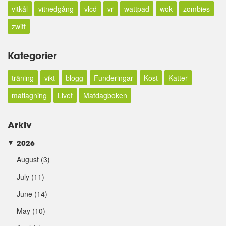
vitkål
vitnedgång
vlcd
vr
wattpad
wok
zombies
zwift
Kategorier
träning
vikt
blogg
Funderingar
Kost
Katter
matlagning
Livet
Matdagboken
Arkiv
2026
►
August
(3)
July
(11)
June
(14)
May
(10)