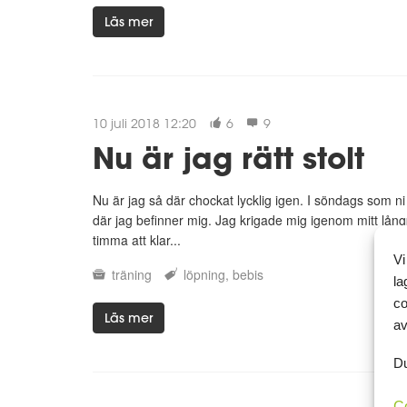
Läs mer
10 juli 2018 12:20
6
9
Nu är jag rätt stolt
Nu är jag så där chockat lycklig igen. I söndags som n
där jag befinner mig. Jag krigade mig igenom mitt lån
timma att klar...
Vi
träning
löpning
bebis
la
co
Läs mer
av
Du
C