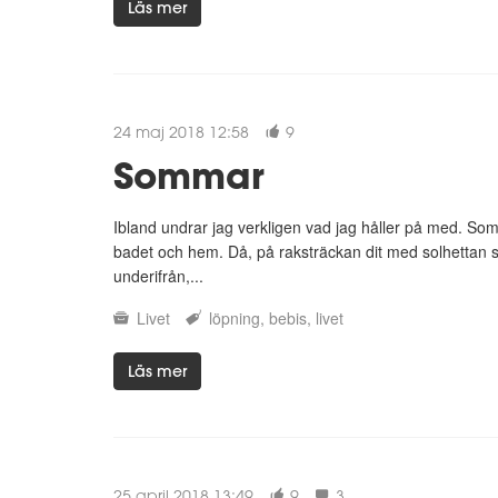
Läs mer
24 maj 2018 12:58
9
Sommar
Ibland undrar jag verkligen vad jag håller på med. Som 
badet och hem. Då, på raksträckan dit med solhettan st
underifrån,...
Livet
löpning
bebis
livet
Läs mer
25 april 2018 13:49
9
3