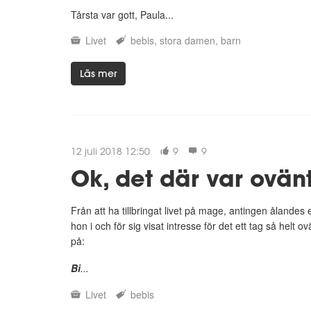
Tårsta var gott, Paula...
Livet
bebis
stora damen
barn
Läs mer
12 juli 2018 12:50
9
9
Ok, det där var ovän
Från att ha tillbringat livet på mage, antingen ålandes 
hon i och för sig visat intresse för det ett tag så helt 
på:
Bi
...
Livet
bebis