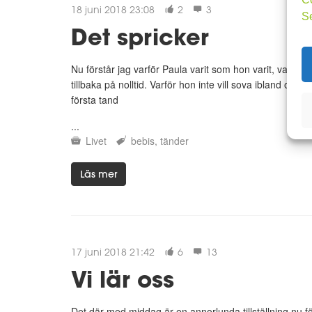
18 juni 2018 23:08
2
3
S
Det spricker
Nu förstår jag varför Paula varit som hon varit, varför 
tillbaka på nolltid. Varför hon inte vill sova ibland och 
första tand
...
Livet
bebis
tänder
Läs mer
17 juni 2018 21:42
6
13
Vi lär oss
Det där med middag är en annorlunda tillställning nu f