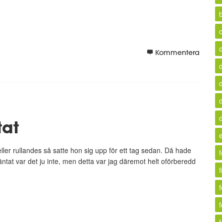
b
c
Kommentera
tat
eller rullandes så satte hon sig upp för ett tag sedan. Då hade
oväntat var det ju inte, men detta var jag däremot helt oförberedd
f
f