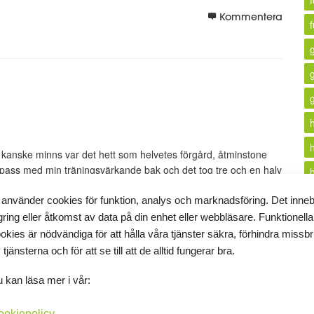
f
Kommentera
i kanske minns var det hett som helvetes förgård, åtminstone
gpass med min träningsvärkande bak och det tog tre och en halv
 använder cookies för funktion, analys och marknadsföring. Det inne
gring eller åtkomst av data på din enhet eller webbläsare. Funktionella
i
okies är nödvändiga för att hålla våra tjänster säkra, förhindra missb
Kommentera
 tjänsterna och för att se till att de alltid fungerar bra.
k
 kan läsa mer i vår:
ookiepolicy