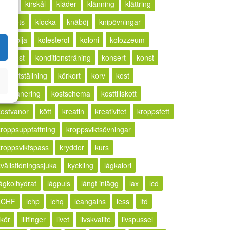
ketos
kirskål
kläder
klänning
klättring
lickhets
klocka
knäböj
knipövningar
kokosolja
kolesterol
koloni
kolozzeum
kompost
konditionsträning
konsert
konst
konstutställning
körkort
korv
kost
kostplanering
kostschema
kosttillskott
kostvanor
kött
kreatin
kreativitet
kroppsfett
kroppsuppfattning
kroppsviktsövningar
kroppsviktspass
kryddor
kurs
kvällstidningssjuka
kyckling
lågkalori
lågkolhydrat
lågpuls
långt inlägg
lax
lcd
LCHF
lchp
lchq
leangains
less
lfd
ikör
lillfinger
livet
livskvalité
livspussel