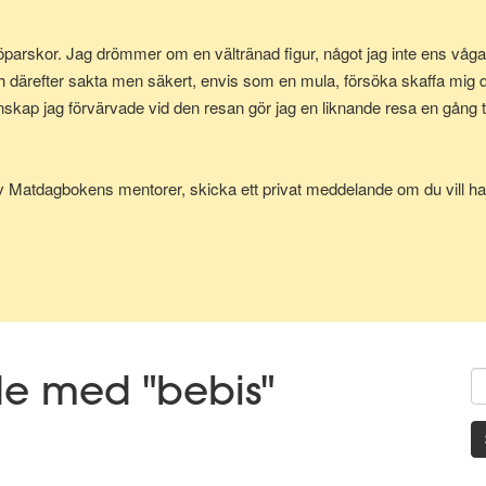
parskor. Jag drömmer om en vältränad figur, något jag inte ens vågad
h därefter sakta men säkert, envis som en mula, försöka skaffa mig
p jag förvärvade vid den resan gör jag en liknande resa en gång till
av Matdagbokens mentorer, skicka ett privat meddelande om du vill ha 
de med "bebis"