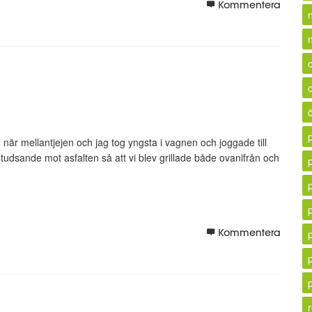
Kommentera
n
när mellantjejen och jag tog yngsta i vagnen och joggade till
udsande mot asfalten så att vi blev grillade både ovanifrån och
Kommentera
p
r