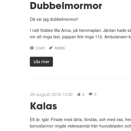
Dubbelmormor
Då var jag dubbelmormor!
I natt föddes lilla Anna, på hemmaplan. Jäntan hade så br
om att ringa taxi, pappan fick ringa 112. Ambulansen ko
Livet
bebis
Läs mer
28 augusti 2018 13:00
6
3
Kalas
Ett år, igår. Firade med tårta, förstås, och med oss,
bonusfarmor ringde videosamtal från huvudstaden och