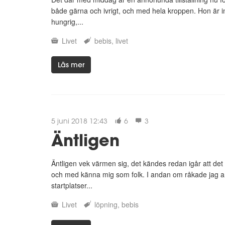
både gärna och ivrigt, och med hela kroppen. Hon är inte
hungrig,...
Livet
bebis
livet
Läs mer
5 juni 2018 12:43
6
3
Äntligen
Äntligen vek värmen sig, det kändes redan igår att det i
och med känna mig som folk. I andan om råkade jag an
startplatser...
Livet
löpning
bebis