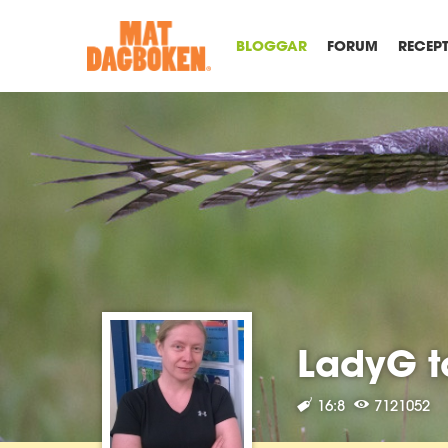
BLOGGAR
FORUM
RECEP
LadyG t
16:8
7121052