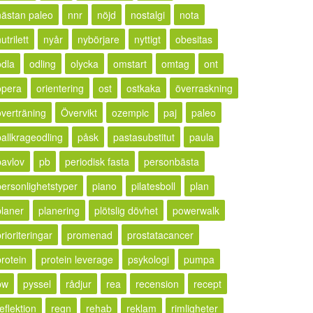
nästan paleo
nnr
nöjd
nostalgi
nota
utrilett
nyår
nybörjare
nyttigt
obesitas
odla
odling
olycka
omstart
omtag
ont
opera
orientering
ost
ostkaka
överraskning
överträning
Övervikt
ozempic
paj
paleo
pallkrageodling
påsk
pastasubstitut
paula
pavlov
pb
periodisk fasta
personbästa
personlighetstyper
piano
pilatesboll
plan
planer
planering
plötslig dövhet
powerwalk
rioriteringar
promenad
prostatacancer
protein
protein leverage
psykologi
pumpa
pw
pyssel
rådjur
rea
recension
recept
eflektion
regn
rehab
reklam
rimligheter