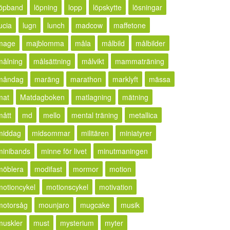
löpband
löpning
lopp
löpskytte
lösningar
ucia
lugn
lunch
madcow
maffetone
mage
majblomma
måla
målbild
målbilder
målning
målsättning
målvikt
mammaträning
måndag
maräng
marathon
marklyft
mässa
mat
Matdagboken
matlagning
mätning
mått
md
mello
mental träning
metallica
middag
midsommar
militären
miniatyrer
minibands
minne för livet
minutmaningen
möblera
modifast
mormor
motion
motioncykel
motionscykel
motivation
motorsåg
mounjaro
mugcake
musik
muskler
must
mysterium
myter