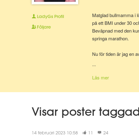
Matglad bullmamma i lö
LadyGs
Profil
på ett BMI under 30 oc
Följare
Beväpnad med den kunska
springa marathon.
Nu för tiden är jag en 
bolla ideer med.
...
Läs mer
Visar poster tagga
14 februari 2023 10:58
11
24