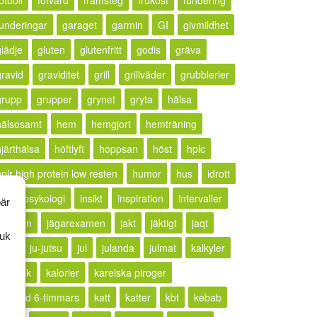
otboll
fotvård
framsteg
frukost
fundering
funderingar
garaget
garmin
GI
givmildhet
glädje
gluten
glutenfritt
godis
gräva
gravid
graviditet
grill
grillväder
grubblerier
grupp
grupper
grynet
gryta
hälsa
hälsosamt
hem
hemgjort
hemträning
hjärthälsa
höftlyft
hoppsan
höst
hplc
hplr high protein low resten
humor
hus
idrott
idrottspsykologi
insikt
inspiration
intervaller
bär
rritation
jägarexamen
jakt
jäktigt
jaqt
ruk
jogg
ju-jutsu
jul
julanda
julmat
kalkyler
ällkritik
kalorier
karelska piroger
karlstad 6-timmars
katt
katter
kbt
kebab