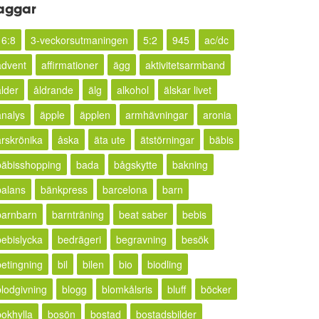
aggar
16:8
3-veckorsutmaningen
5:2
945
ac/dc
advent
affirmationer
ägg
aktivitetsarmband
ålder
åldrande
älg
alkohol
älskar livet
analys
äpple
äpplen
armhävningar
aronia
årskrönika
åska
äta ute
ätstörningar
bäbis
bäbisshopping
bada
bågskytte
bakning
balans
bänkpress
barcelona
barn
barnbarn
barnträning
beat saber
bebis
bebislycka
bedrägeri
begravning
besök
betingning
bil
bilen
bio
biodling
blodgivning
blogg
blomkålsris
bluff
böcker
bokhylla
bosön
bostad
bostadsbilder