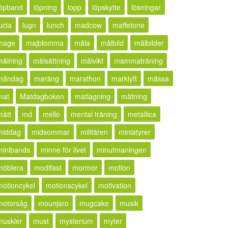
löpband
löpning
lopp
löpskytte
lösningar
ucia
lugn
lunch
madcow
maffetone
mage
majblomma
måla
målbild
målbilder
målning
målsättning
målvikt
mammaträning
måndag
maräng
marathon
marklyft
mässa
mat
Matdagboken
matlagning
mätning
mått
md
mello
mental träning
metallica
middag
midsommar
militären
miniatyrer
minibands
minne för livet
minutmaningen
möblera
modifast
mormor
motion
motioncykel
motionscykel
motivation
motorsåg
mounjaro
mugcake
musik
muskler
must
mysterium
myter