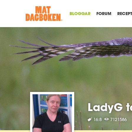
BLOGGAR
FORUM
RECEP
LadyG t
16:8
7121586