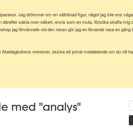
parskor. Jag drömmer om en vältränad figur, något jag inte ens vågad
h därefter sakta men säkert, envis som en mula, försöka skaffa mig
p jag förvärvade vid den resan gör jag en liknande resa en gång till
av Matdagbokens mentorer, skicka ett privat meddelande om du vill ha 
de med "analys"