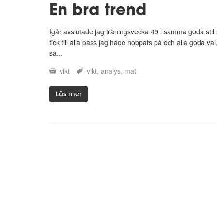
En bra trend
Igår avslutade jag träningsvecka 49 i samma goda stil 
fick till alla pass jag hade hoppats på och alla goda val,
sa...
vikt
vikt
analys
mat
Läs mer