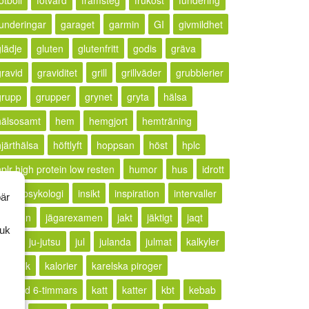
otboll
fotvård
framsteg
frukost
fundering
funderingar
garaget
garmin
GI
givmildhet
glädje
gluten
glutenfritt
godis
gräva
gravid
graviditet
grill
grillväder
grubblerier
grupp
grupper
grynet
gryta
hälsa
hälsosamt
hem
hemgjort
hemträning
hjärthälsa
höftlyft
hoppsan
höst
hplc
hplr high protein low resten
humor
hus
idrott
idrottspsykologi
insikt
inspiration
intervaller
bär
rritation
jägarexamen
jakt
jäktigt
jaqt
ruk
jogg
ju-jutsu
jul
julanda
julmat
kalkyler
ällkritik
kalorier
karelska piroger
karlstad 6-timmars
katt
katter
kbt
kebab