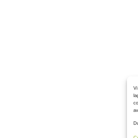
Vi
la
co
av
Du
C