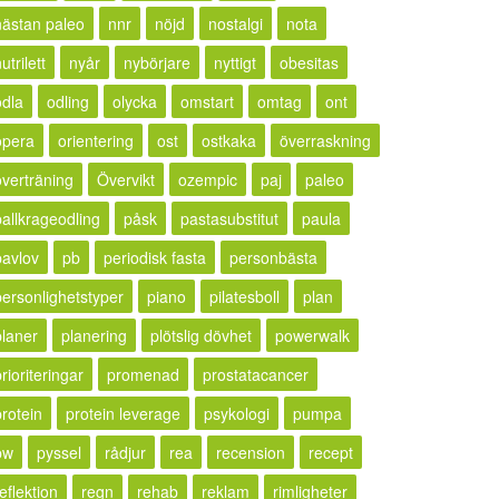
nästan paleo
nnr
nöjd
nostalgi
nota
utrilett
nyår
nybörjare
nyttigt
obesitas
odla
odling
olycka
omstart
omtag
ont
opera
orientering
ost
ostkaka
överraskning
överträning
Övervikt
ozempic
paj
paleo
pallkrageodling
påsk
pastasubstitut
paula
pavlov
pb
periodisk fasta
personbästa
personlighetstyper
piano
pilatesboll
plan
planer
planering
plötslig dövhet
powerwalk
rioriteringar
promenad
prostatacancer
protein
protein leverage
psykologi
pumpa
pw
pyssel
rådjur
rea
recension
recept
eflektion
regn
rehab
reklam
rimligheter