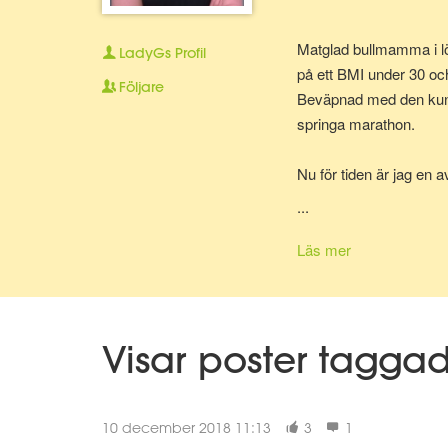
Matglad bullmamma i lö
LadyGs
Profil
på ett BMI under 30 oc
Följare
Beväpnad med den kunska
springa marathon.
Nu för tiden är jag en 
bolla ideer med.
...
Läs mer
Visar poster tagga
10 december 2018 11:13
3
1