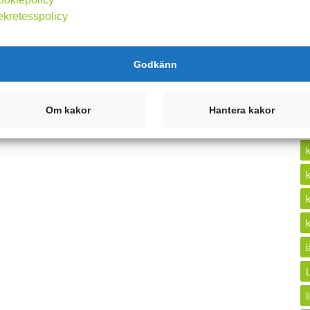
ekretesspolicy
k
Godkänn
Om kakor
Hantera kakor
l