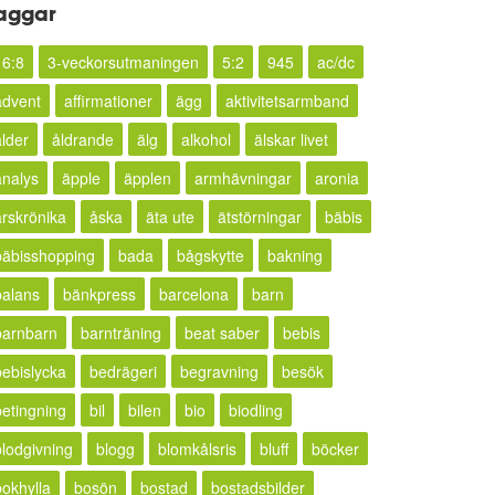
aggar
16:8
3-veckorsutmaningen
5:2
945
ac/dc
advent
affirmationer
ägg
aktivitetsarmband
ålder
åldrande
älg
alkohol
älskar livet
analys
äpple
äpplen
armhävningar
aronia
årskrönika
åska
äta ute
ätstörningar
bäbis
bäbisshopping
bada
bågskytte
bakning
balans
bänkpress
barcelona
barn
barnbarn
barnträning
beat saber
bebis
bebislycka
bedrägeri
begravning
besök
betingning
bil
bilen
bio
biodling
blodgivning
blogg
blomkålsris
bluff
böcker
bokhylla
bosön
bostad
bostadsbilder