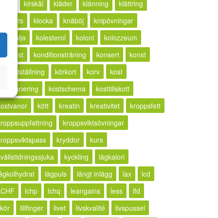
ketos
kirskål
kläder
klänning
klättring
lickhets
klocka
knäböj
knipövningar
kokosolja
kolesterol
koloni
kolozzeum
kompost
konditionsträning
konsert
konst
konstutställning
körkort
korv
kost
kostplanering
kostschema
kosttillskott
kostvanor
kött
kreatin
kreativitet
kroppsfett
kroppsuppfattning
kroppsviktsövningar
kroppsviktspass
kryddor
kurs
kvällstidningssjuka
kyckling
lågkalori
lågkolhydrat
lågpuls
långt inlägg
lax
lcd
LCHF
lchp
lchq
leangains
less
lfd
ikör
lillfinger
livet
livskvalité
livspussel