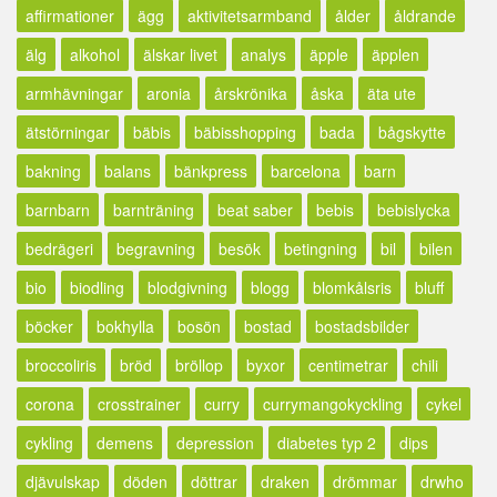
affirmationer
ägg
aktivitetsarmband
ålder
åldrande
älg
alkohol
älskar livet
analys
äpple
äpplen
armhävningar
aronia
årskrönika
åska
äta ute
ätstörningar
bäbis
bäbisshopping
bada
bågskytte
bakning
balans
bänkpress
barcelona
barn
barnbarn
barnträning
beat saber
bebis
bebislycka
bedrägeri
begravning
besök
betingning
bil
bilen
bio
biodling
blodgivning
blogg
blomkålsris
bluff
böcker
bokhylla
bosön
bostad
bostadsbilder
broccoliris
bröd
bröllop
byxor
centimetrar
chili
corona
crosstrainer
curry
currymangokyckling
cykel
cykling
demens
depression
diabetes typ 2
dips
djävulskap
döden
döttrar
draken
drömmar
drwho