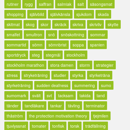
rutiner
rygg
saffran
salmiak
salt
säsongsmat
shopping
självbild
självkänsla
sjukdom
skada
skitmat
skog
skor
skräck
skriva
skrivliv
skytte
smalfet
smultron
snö
snöskottning
sommar
sommartid
sömn
sömnbrist
soppa
spanien
sportdryck
steg
stegmål
stockholm
stockholm marathon
stora damen
storm
strategier
stress
stryketräning
studier
styrka
styrketräna
styrketräning
sudden deafness
summering
sumo
sumomark
svält
svt
tacksam
takida
tand
tänder
tandläkare
tankar
tävling
terminator
thåström
the protection motivation theory
tjejmilen
tjuvlyssnat
tomater
tonfisk
torsk
trädfällning