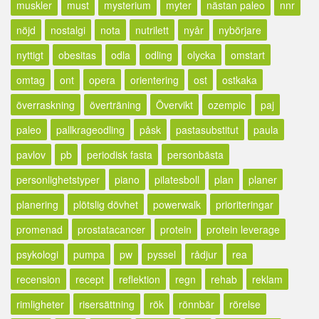
muskler
must
mysterium
myter
nästan paleo
nnr
nöjd
nostalgi
nota
nutrilett
nyår
nybörjare
nyttigt
obesitas
odla
odling
olycka
omstart
omtag
ont
opera
orientering
ost
ostkaka
överraskning
överträning
Övervikt
ozempic
paj
paleo
pallkrageodling
påsk
pastasubstitut
paula
pavlov
pb
periodisk fasta
personbästa
personlighetstyper
piano
pilatesboll
plan
planer
planering
plötslig dövhet
powerwalk
prioriteringar
promenad
prostatacancer
protein
protein leverage
psykologi
pumpa
pw
pyssel
rådjur
rea
recension
recept
reflektion
regn
rehab
reklam
rimligheter
risersättning
rök
rönnbär
rörelse