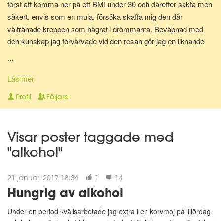
först att komma ner på ett BMI under 30 och därefter sakta men
säkert, envis som en mula, försöka skaffa mig den där
vältränade kroppen som hägrat i drömmarna. Beväpnad med
den kunskap jag förvärvade vid den resan gör jag en liknande
resa en gång till för att bli av med mina gravidkilo och åter kunna
...
springa marathon.
Läs mer
Nu för tiden är jag en av Matdagbokens mentorer, skicka ett
Profil
Följare
privat meddelande om du vill ha stöd och pepp privat eller om du
vill ha någon att bolla ideer med.
Visar poster taggade med
"alkohol"
21 januari 2017 18:34
1
14
Hungrig av alkohol
Under en period kvällsarbetade jag extra i en korvmoj på lillördag