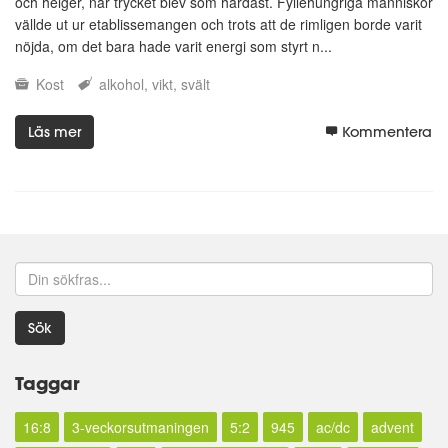
och helger, när trycket blev som hårdast. Fyllehungriga människor
vällde ut ur etablissemangen och trots att de rimligen borde varit
nöjda, om det bara hade varit energi som styrt n...
Kost
alkohol
vikt
svält
Läs mer
Kommentera
Sök
Taggar
16:8
3-veckorsutmaningen
5:2
945
ac/dc
advent