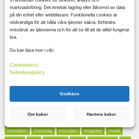
marknadsföring. Det innebär lagring eller åtkomst av data
lax
lcd
LCHF
lchp
lchq
leangains
less
lfd
på din enhet eller webbläsare. Funktionella cookies är
likör
lillfinger
livet
livskvalité
livspussel
löpband
nödvändiga för att hålla våra tjänster säkra, förhindra
missbruk av tjänsterna och för att se till att de alltid fungerar
löpning
lopp
löpskytte
lösningar
lucia
lugn
bra.
lunch
madcow
maffetone
mage
majblomma
måla
Du kan läsa mer i vår:
målbild
målbilder
målning
målsättning
målvikt
mammaträning
måndag
maräng
marathon
marklyft
Cookiepolicy
Sekretesspolicy
mässa
mat
Matdagboken
matlagning
mätning
mått
md
mello
mental träning
metallica
middag
Godkänn
midsommar
militären
miniatyrer
minibands
minne för livet
minutmaningen
möblera
modifast
Om kakor
Hantera kakor
mormor
motion
motioncykel
motionscykel
motivation
motorsåg
mounjaro
mugcake
musik