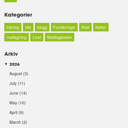
Kategorier
träning
vikt
blogg
Funderingar
Kost
Katter
matlagning
Livet
Matdagboken
Arkiv
2026
►
August
(3)
July
(11)
June
(14)
May
(10)
April
(9)
March
(2)