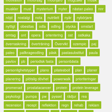
muskler
must
mysterium
myter
nästan paleo
nnr
nöjd
nostalgi
nota
nutrilett
nyår
nybörjare
nyttigt
obesitas
odla
odling
olycka
omstart
omtag
ont
opera
orientering
ost
ostkaka
överraskning
överträning
Övervikt
ozempic
paj
paleo
pallkrageodling
påsk
pastasubstitut
paula
pavlov
pb
periodisk fasta
personbästa
personlighetstyper
piano
pilatesboll
plan
planer
planering
plötslig dövhet
powerwalk
prioriteringar
promenad
prostatacancer
protein
protein leverage
psykologi
pumpa
pw
pyssel
rådjur
rea
recension
recept
reflektion
regn
rehab
reklam