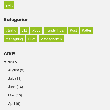
zwift
Kategorier
träning
vikt
blogg
Funderingar
Kost
Katter
matlagning
Livet
Matdagboken
Arkiv
2026
►
August
(3)
July
(11)
June
(14)
May
(10)
April
(9)