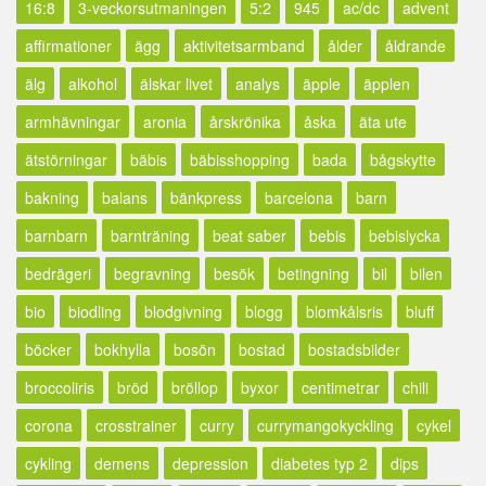
16:8
3-veckorsutmaningen
5:2
945
ac/dc
advent
affirmationer
ägg
aktivitetsarmband
ålder
åldrande
älg
alkohol
älskar livet
analys
äpple
äpplen
armhävningar
aronia
årskrönika
åska
äta ute
ätstörningar
bäbis
bäbisshopping
bada
bågskytte
bakning
balans
bänkpress
barcelona
barn
barnbarn
barnträning
beat saber
bebis
bebislycka
bedrägeri
begravning
besök
betingning
bil
bilen
bio
biodling
blodgivning
blogg
blomkålsris
bluff
böcker
bokhylla
bosön
bostad
bostadsbilder
broccoliris
bröd
bröllop
byxor
centimetrar
chili
corona
crosstrainer
curry
currymangokyckling
cykel
cykling
demens
depression
diabetes typ 2
dips