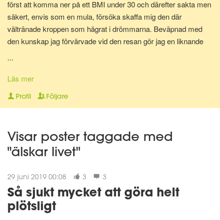
först att komma ner på ett BMI under 30 och därefter sakta men
säkert, envis som en mula, försöka skaffa mig den där
vältränade kroppen som hägrat i drömmarna. Beväpnad med
den kunskap jag förvärvade vid den resan gör jag en liknande
resa en gång till för att bli av med mina gravidkilo och åter kunna
...
springa marathon.
Läs mer
Nu för tiden är jag en av Matdagbokens mentorer, skicka ett
Profil
Följare
privat meddelande om du vill ha stöd och pepp privat eller om du
vill ha någon att bolla ideer med.
Visar poster taggade med
"älskar livet"
29 juni 2019 00:08
3
3
Så sjukt mycket att göra helt
plötsligt