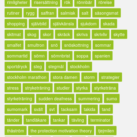
rimligheter
risersättning
rök
rönnbär
rörelse
rutiner
rygg
saffran
salmiak
salt
säsongsmat
shopping
självbild
självkänsla
sjukdom
skada
skitmat
skog
skor
skräck
skriva
skrivliv
skytte
smalfet
smultron
snö
snöskottning
sommar
sommartid
sömn
sömnbrist
soppa
spanien
sportdryck
steg
stegmål
stockholm
stockholm marathon
stora damen
storm
strategier
stress
stryketräning
studier
styrka
styrketräna
styrketräning
sudden deafness
summering
sumo
sumomark
svält
svt
tacksam
takida
tand
tänder
tandläkare
tankar
tävling
terminator
thåström
the protection motivation theory
tjejmilen