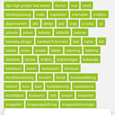
hplr high protein low resten
humor
hus
idrott
idrottspsykologi
insikt
inspiration
intervaller
irritation
jägarexamen
jakt
jäktigt
jaqt
jogg
ju-jutsu
jul
julanda
julmat
kalkyler
källkritik
kalorier
karelska piroger
karlstad 6-timmars
katt
katter
kbt
kebab
ketos
kirskål
kläder
klänning
klättring
klickhets
klocka
knäböj
knipövningar
kokosolja
kolesterol
koloni
kolozzeum
kompost
konditionsträning
konsert
konst
konstutställning
körkort
korv
kost
kostplanering
kostschema
kosttillskott
kostvanor
kött
kreatin
kreativitet
kroppsfett
kroppsuppfattning
kroppsviktsövningar
kroppsviktspass
kryddor
kurs
kvällstidningssjuka