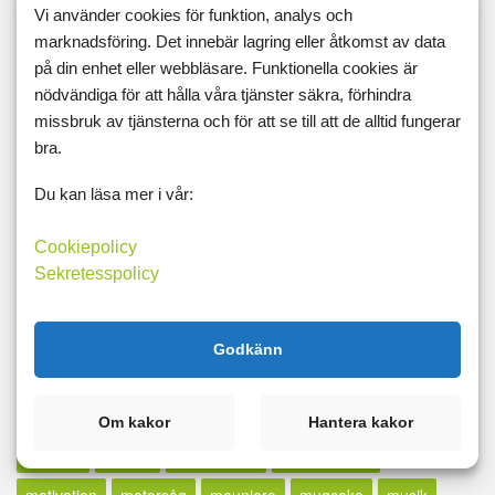
Vi använder cookies för funktion, analys och
kyckling
lågkalori
lågkolhydrat
lågpuls
långt inlägg
marknadsföring. Det innebär lagring eller åtkomst av data
på din enhet eller webbläsare. Funktionella cookies är
lax
lcd
LCHF
lchp
lchq
leangains
less
lfd
nödvändiga för att hålla våra tjänster säkra, förhindra
likör
lillfinger
livet
livskvalité
livspussel
löpband
missbruk av tjänsterna och för att se till att de alltid fungerar
löpning
lopp
löpskytte
lösningar
lucia
lugn
bra.
lunch
madcow
maffetone
mage
majblomma
måla
Du kan läsa mer i vår:
målbild
målbilder
målning
målsättning
målvikt
Cookiepolicy
mammaträning
måndag
maräng
marathon
marklyft
Sekretesspolicy
mässa
mat
Matdagboken
matlagning
mätning
mått
md
mello
mental träning
metallica
middag
Godkänn
midsommar
militären
miniatyrer
minibands
minne för livet
minutmaningen
möblera
modifast
Om kakor
Hantera kakor
mormor
motion
motioncykel
motionscykel
motivation
motorsåg
mounjaro
mugcake
musik