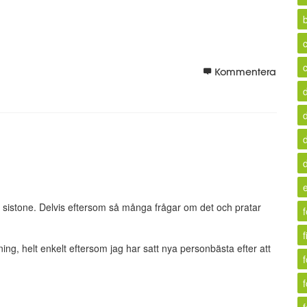
b
c
Kommentera
 sistone. Delvis eftersom så många frågar om det och pratar
f
kning, helt enkelt eftersom jag har satt nya personbästa efter att
f