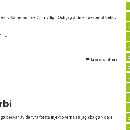
n
n. Ofta redan före 7. Frivilligt. Och jag är inte i desperat behov
i...
Kommentera
p
rbi
ga besvär av de fyra första injektionerna så jag ska gå vidare
r