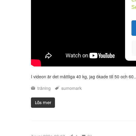
S
I videon är det måttliga 40 kg, jag ökade till 50 och 60..
träning
sumomark
Läs mer