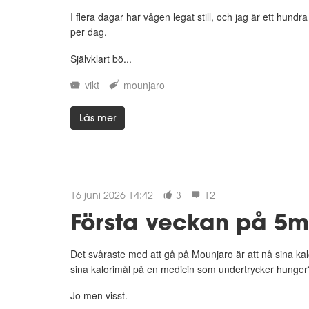
I flera dagar har vågen legat still, och jag är ett hund
per dag.
Självklart bö...
vikt
mounjaro
Läs mer
16 juni 2026 14:42
3
12
Första veckan på 5
Det svåraste med att gå på Mounjaro är att nå sina kalorim
sina kalorimål på en medicin som undertrycker hunger
Jo men visst.