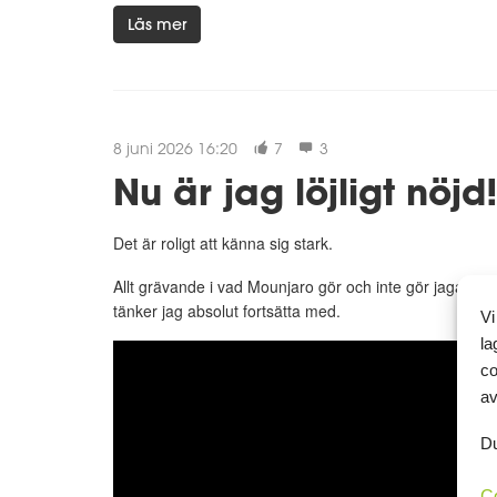
Läs mer
8 juni 2026 16:20
7
3
Nu är jag löjligt nöjd
Det är roligt att känna sig stark.
Allt grävande i vad Mounjaro gör och inte gör jagade iv
tänker jag absolut fortsätta med.
Vi
la
co
av
Du
C