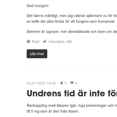
God morgon!
Det känns märkligt, men jag vaknar självmant nu för tide
av kaffe det allra första för att fungera som humanoid.
Sömnen är lugnare, mer återställande och även om det 
Kost
mounjaro
vikt
Läs mer
4 juni 2026 14:26
5
6
Undrens tid är inte fö
Återkoppling med läkaren igår, inga biverkningar och in
till 5 mg som är den fulla dosen.