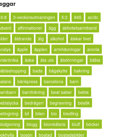
aggar
16:8
3-veckorsutmaningen
5:2
945
ac/dc
advent
affirmationer
ägg
aktivitetsarmband
ålder
åldrande
älg
alkohol
älskar livet
analys
äpple
äpplen
armhävningar
aronia
årskrönika
åska
äta ute
ätstörningar
bäbis
bäbisshopping
bada
bågskytte
bakning
balans
bänkpress
barcelona
barn
barnbarn
barnträning
beat saber
bebis
bebislycka
bedrägeri
begravning
besök
betingning
bil
bilen
bio
biodling
blodgivning
blogg
blomkålsris
bluff
böcker
bokhylla
bosön
bostad
bostadsbilder