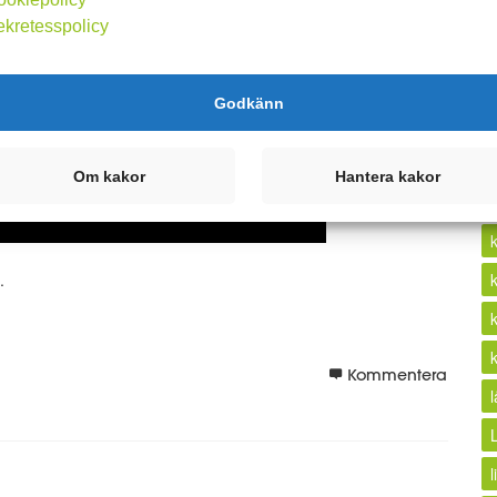
ekretesspolicy
k
Godkänn
Om kakor
Hantera kakor
.
Kommentera
l