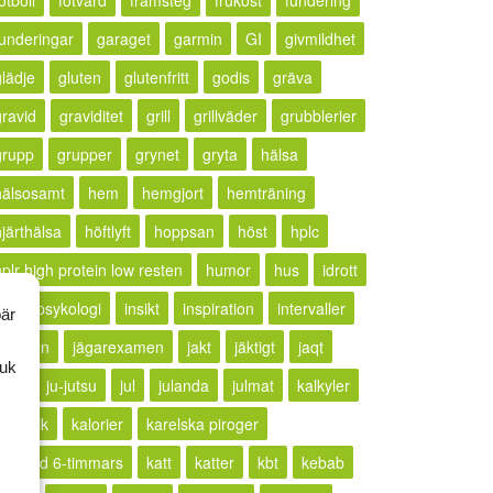
otboll
fotvård
framsteg
frukost
fundering
funderingar
garaget
garmin
GI
givmildhet
glädje
gluten
glutenfritt
godis
gräva
gravid
graviditet
grill
grillväder
grubblerier
grupp
grupper
grynet
gryta
hälsa
hälsosamt
hem
hemgjort
hemträning
hjärthälsa
höftlyft
hoppsan
höst
hplc
hplr high protein low resten
humor
hus
idrott
idrottspsykologi
insikt
inspiration
intervaller
bär
rritation
jägarexamen
jakt
jäktigt
jaqt
ruk
jogg
ju-jutsu
jul
julanda
julmat
kalkyler
ällkritik
kalorier
karelska piroger
karlstad 6-timmars
katt
katter
kbt
kebab