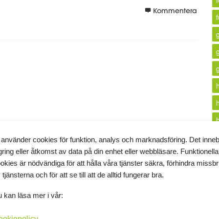
f
Kommentera
!
äg mig till gymmet för att testa en för mig ny övning, och den
 använder cookies för funktion, analys och marknadsföring. Det inne
gring eller åtkomst av data på din enhet eller webbläsare. Funktionella
i
okies är nödvändiga för att hålla våra tjänster säkra, förhindra missb
 tjänsterna och för att se till att de alltid fungerar bra.
k
 kan läsa mer i vår:
ookiepolicy