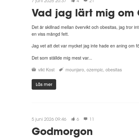
7 juni 2026 20:37
4
21
Vad jag lärt mig om
Det är skillnad mellan övervikt och obesitas, jag tror 
en viss mängd fett.
Jag vet att det var mycket jag inte hade en aning om f
Det som ställde mig mest var...
vikt
Kost
mounjaro
ozempic
obesitas
Läs mer
5 juni 2026 09:46
6
11
Godmorgon