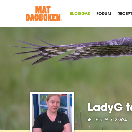
BLOGGAR
FORUM
RECEP
LadyG t
16:8
7128624