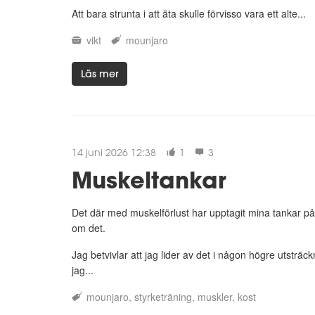
Att bara strunta i att äta skulle förvisso vara ett alte...
vikt
mounjaro
Läs mer
14 juni 2026 12:38
1
3
Muskeltankar
Det där med muskelförlust har upptagit mina tankar på
om det.
Jag betvivlar att jag lider av det i någon högre utsträc
jag...
mounjaro
styrketräning
muskler
kost