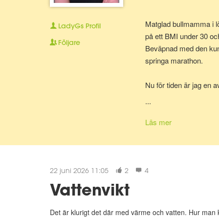
Matglad bullmamma i lö
LadyGs
Profil
på ett BMI under 30 oc
Följare
Beväpnad med den kunska
springa marathon.
Nu för tiden är jag en 
bolla ideer med.
...
Läs mer
22 juni 2026 11:05
2
4
Vattenvikt
Det är klurigt det där med värme och vatten. Hur man k