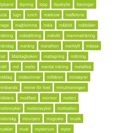
löpband
löpning
lopp
löpskytte
lösningar
ucia
lugn
lunch
madcow
maffetone
mage
majblomma
måla
målbild
målbilder
målning
målsättning
målvikt
mammaträning
måndag
maräng
marathon
marklyft
mässa
mat
Matdagboken
matlagning
mätning
mått
md
mello
mental träning
metallica
middag
midsommar
militären
miniatyrer
minibands
minne för livet
minutmaningen
möblera
modifast
mormor
motion
motioncykel
motionscykel
motivation
motorsåg
mounjaro
mugcake
musik
muskler
must
mysterium
myter