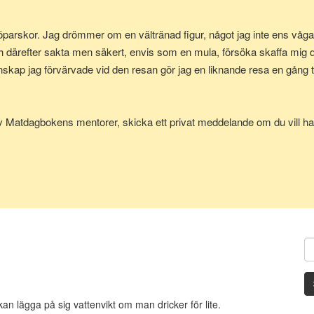
parskor. Jag drömmer om en vältränad figur, något jag inte ens vågad
h därefter sakta men säkert, envis som en mula, försöka skaffa mig
p jag förvärvade vid den resan gör jag en liknande resa en gång till
av Matdagbokens mentorer, skicka ett privat meddelande om du vill ha 
an lägga på sig vattenvikt om man dricker för lite.