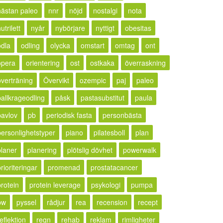
nästan paleo
nnr
nöjd
nostalgi
nota
utrilett
nyår
nybörjare
nyttigt
obesitas
odla
odling
olycka
omstart
omtag
ont
opera
orientering
ost
ostkaka
överraskning
överträning
Övervikt
ozempic
paj
paleo
pallkrageodling
påsk
pastasubstitut
paula
pavlov
pb
periodisk fasta
personbästa
personlighetstyper
piano
pilatesboll
plan
planer
planering
plötslig dövhet
powerwalk
rioriteringar
promenad
prostatacancer
protein
protein leverage
psykologi
pumpa
pw
pyssel
rådjur
rea
recension
recept
eflektion
regn
rehab
reklam
rimligheter