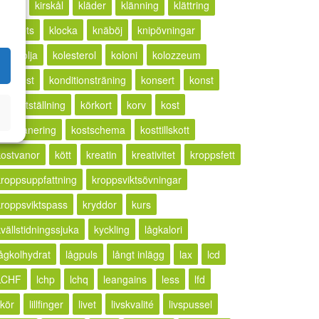
ketos
kirskål
kläder
klänning
klättring
lickhets
klocka
knäböj
knipövningar
kokosolja
kolesterol
koloni
kolozzeum
kompost
konditionsträning
konsert
konst
konstutställning
körkort
korv
kost
kostplanering
kostschema
kosttillskott
kostvanor
kött
kreatin
kreativitet
kroppsfett
kroppsuppfattning
kroppsviktsövningar
kroppsviktspass
kryddor
kurs
kvällstidningssjuka
kyckling
lågkalori
lågkolhydrat
lågpuls
långt inlägg
lax
lcd
LCHF
lchp
lchq
leangains
less
lfd
ikör
lillfinger
livet
livskvalité
livspussel