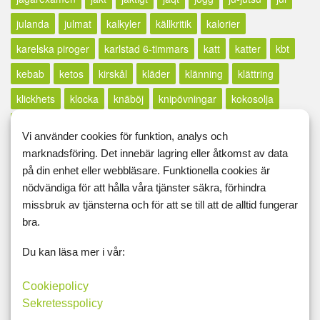
julanda
julmat
kalkyler
källkritik
kalorier
karelska piroger
karlstad 6-timmars
katt
katter
kbt
kebab
ketos
kirskål
kläder
klänning
klättring
klickhets
klocka
knäböj
knipövningar
kokosolja
kolesterol
koloni
kolozzeum
kompost
Vi använder cookies för funktion, analys och
konditionsträning
konsert
konst
konstutställning
marknadsföring. Det innebär lagring eller åtkomst av data
på din enhet eller webbläsare. Funktionella cookies är
körkort
korv
kost
kostplanering
kostschema
nödvändiga för att hålla våra tjänster säkra, förhindra
kosttillskott
kostvanor
kött
kreatin
kreativitet
missbruk av tjänsterna och för att se till att de alltid fungerar
bra.
kroppsfett
kroppsuppfattning
kroppsviktsövningar
kroppsviktspass
kryddor
kurs
kvällstidningssjuka
Du kan läsa mer i vår:
kyckling
lågkalori
lågkolhydrat
lågpuls
långt inlägg
Cookiepolicy
lax
lcd
LCHF
lchp
lchq
leangains
less
lfd
Sekretesspolicy