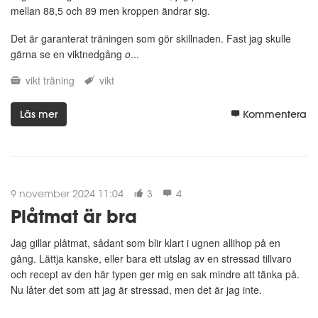
mellan 88,5 och 89 men kroppen ändrar sig.
Det är garanterat träningen som gör skillnaden. Fast jag skulle
gärna se en viktnedgång
o
...
vikt
träning
vikt
Läs mer
Kommentera
9 november 2024 11:04
3
4
Plåtmat är bra
Jag gillar plåtmat, sådant som blir klart i ugnen allihop på en
gång. Lättja kanske, eller bara ett utslag av en stressad tillvaro
och recept av den här typen ger mig en sak mindre att tänka på.
Nu låter det som att jag är stressad, men det är jag inte.
...