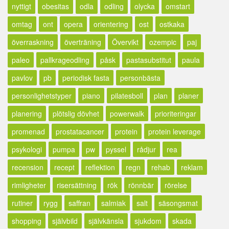
nyttigt
obesitas
odla
odling
olycka
omstart
omtag
ont
opera
orientering
ost
ostkaka
överraskning
överträning
Övervikt
ozempic
paj
paleo
pallkrageodling
påsk
pastasubstitut
paula
pavlov
pb
periodisk fasta
personbästa
personlighetstyper
piano
pilatesboll
plan
planer
planering
plötslig dövhet
powerwalk
prioriteringar
promenad
prostatacancer
protein
protein leverage
psykologi
pumpa
pw
pyssel
rådjur
rea
recension
recept
reflektion
regn
rehab
reklam
rimligheter
risersättning
rök
rönnbär
rörelse
rutiner
rygg
saffran
salmiak
salt
säsongsmat
shopping
självbild
självkänsla
sjukdom
skada