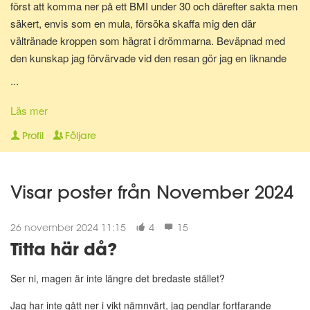
först att komma ner på ett BMI under 30 och därefter sakta men
säkert, envis som en mula, försöka skaffa mig den där
vältränade kroppen som hägrat i drömmarna. Beväpnad med
den kunskap jag förvärvade vid den resan gör jag en liknande
resa en gång till för att bli av med mina gravidkilo och åter kunna
...
springa marathon.
Läs mer
Nu för tiden är jag en av Matdagbokens mentorer, skicka ett
Profil
Följare
privat meddelande om du vill ha stöd och pepp privat eller om du
vill ha någon att bolla ideer med.
Visar poster från November 2024
26 november 2024 11:15
4
15
Titta här då?
Ser ni, magen är inte längre det bredaste stället?
Jag har inte gått ner i vikt nämnvärt, jag pendlar fortfarande