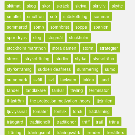
skitmat
skog
skor
skräck
skriva
skrivliv
skytte
smalfet
smultron
snö
snöskottning
sommar
sommartid
sömn
sömnbrist
soppa
spanien
sportdryck
steg
stegmål
stockholm
stockholm marathon
stora damen
storm
strategier
stress
stryketräning
studier
styrka
styrketräna
styrketräning
sudden deafness
summering
sumo
sumomark
svält
svt
tacksam
takida
tand
tänder
tandläkare
tankar
tävling
terminator
thåström
the protection motivation theory
tjejmilen
tjuvlyssnat
tomater
tonfisk
torsk
trädfällning
trädgård
traditionellt
traditioner
träff
trail
träna
Träning
träningsmat
träningsvärk
trender
trerätters