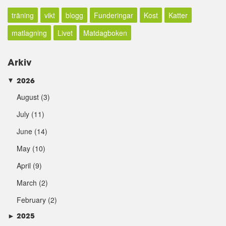
träning
vikt
blogg
Funderingar
Kost
Katter
matlagning
Livet
Matdagboken
Arkiv
2026
►
August
(3)
July
(11)
June
(14)
May
(10)
April
(9)
March
(2)
February
(2)
►
2025