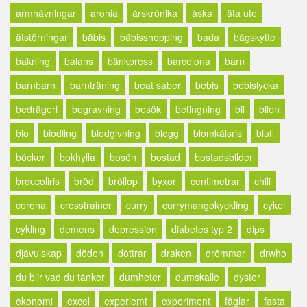
armhävningar
aronia
årskrönika
åska
äta ute
ätstörningar
bäbis
bäbisshopping
bada
bågskytte
bakning
balans
bänkpress
barcelona
barn
barnbarn
barnträning
beat saber
bebis
bebislycka
bedrägeri
begravning
besök
betingning
bil
bilen
bio
biodling
blodgivning
blogg
blomkålsris
bluff
böcker
bokhylla
bosön
bostad
bostadsbilder
broccoliris
bröd
bröllop
byxor
centimetrar
chili
corona
crosstrainer
curry
currymangokyckling
cykel
cykling
demens
depression
diabetes typ 2
dips
djävulskap
döden
döttrar
draken
drömmar
drwho
du blir vad du tänker
dumheter
dumskalle
dyster
ekonomi
excel
experiemt
experiment
fåglar
fasta