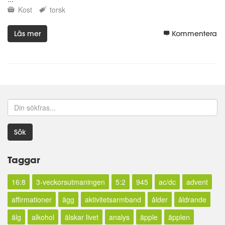
Kost
torsk
Läs mer
Kommentera
Sök
Taggar
16:8
3-veckorsutmaningen
5:2
945
ac/dc
advent
affirmationer
ägg
aktivitetsarmband
ålder
åldrande
älg
alkohol
älskar livet
analys
äpple
äpplen