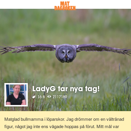
LadyG tar nya tag!
16:8
7117189
Matglad bullmamma i löparskor. Jag drömmer om en vältränad
figur, något jag inte ens vågade hoppas på förut. Mitt mål var