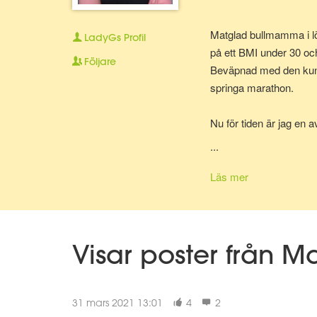
Matglad bullmamma i lö
LadyGs
Profil
på ett BMI under 30 oc
Följare
Beväpnad med den kunska
springa marathon.
Nu för tiden är jag en 
bolla ideer med.
...
Läs mer
Visar poster från M
31 mars 2021 13:01
4
2