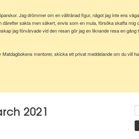
parskor. Jag drömmer om en vältränad figur, något jag inte ens vågad
h därefter sakta men säkert, envis som en mula, försöka skaffa mig
p jag förvärvade vid den resan gör jag en liknande resa en gång till
av Matdagbokens mentorer, skicka ett privat meddelande om du vill ha 
arch 2021