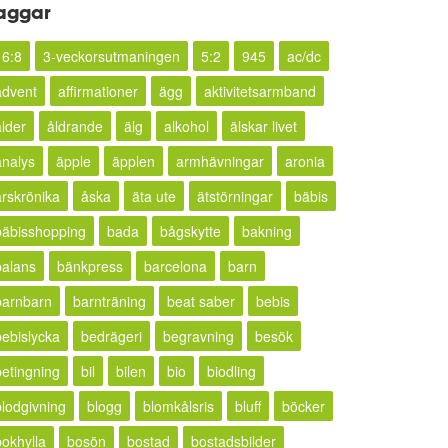
aggar
16:8
3-veckorsutmaningen
5:2
945
ac/dc
advent
affirmationer
ägg
aktivitetsarmband
ålder
åldrande
älg
alkohol
älskar livet
analys
äpple
äpplen
armhävningar
aronia
årskrönika
åska
äta ute
ätstörningar
bäbis
bäbisshopping
bada
bågskytte
bakning
balans
bänkpress
barcelona
barn
barnbarn
barnträning
beat saber
bebis
bebislycka
bedrägeri
begravning
besök
betingning
bil
bilen
bio
biodling
blodgivning
blogg
blomkålsris
bluff
böcker
bokhylla
bosön
bostad
bostadsbilder