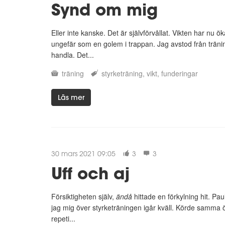
Synd om mig
Eller inte kanske. Det är självförvållat. Vikten har n
ungefär som en golem i trappan. Jag avstod från träni
handla. Det...
träning
styrketräning
vikt
funderingar
Läs mer
30 mars 2021 09:05
3
3
Uff och aj
Försiktigheten själv,
ändå
hittade en förkylning hit. Pau
jag mig över styrketräningen igår kväll. Körde samma
repeti...