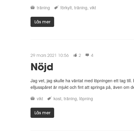
träning
förkylt
träning
vikt
Läs mer
29 mars 2021 10:56
2
4
Nöjd
Jag vet, jag skulle ha väntat med löpningen ett tag till. 
elljusspåret är mjukt och fint att springa på, även om de
vikt
kost
träning
löpning
Läs mer