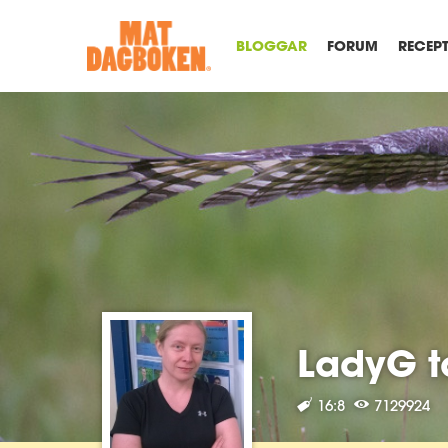
BLOGGAR
FORUM
RECEP
LadyG t
16:8
7129924