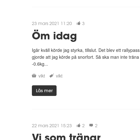
23 mars 2021 11:20
3
Öm idag
Igår kväll körde jag styrka, tillslut. Det blev ett rally
gjorde att jag körde på snorfort. Så ska man inte träna 
-0.6kg...
vikt
vikt
Läs mer
22 mars 2021 15:23
2
2
Vi som tränar