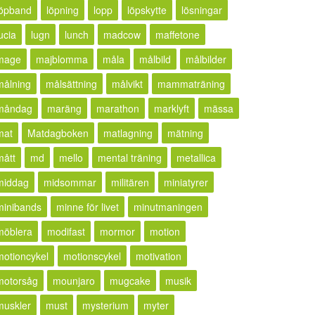
löpband
löpning
lopp
löpskytte
lösningar
ucia
lugn
lunch
madcow
maffetone
mage
majblomma
måla
målbild
målbilder
målning
målsättning
målvikt
mammaträning
måndag
maräng
marathon
marklyft
mässa
mat
Matdagboken
matlagning
mätning
mått
md
mello
mental träning
metallica
middag
midsommar
militären
miniatyrer
minibands
minne för livet
minutmaningen
möblera
modifast
mormor
motion
motioncykel
motionscykel
motivation
motorsåg
mounjaro
mugcake
musik
muskler
must
mysterium
myter