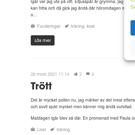
Igår var jag ute på vift. Elljusspår är grymma, jag hade 
S
kan hitta och då gick jag ändå där höromdagen med familj
o...
Funderingar
träning
kost
Läs mer
26 mars 2021 11:16
2
3
Trött
Det är mycket pollen nu, jag märker av det mest eftersom
och sovit sjukt mycket men känner mig ändå outvilad.
Matdagen igår blev så där. En promenad med Paula oc
Livet
träning