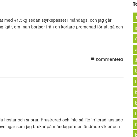
T
u ökat med +1,5kg sedan styrkepasset i måndags, och jag går
ng igår, om man bortser från en kortare promenad för att gå och
Kommentera
la hostar och snorar. Frustrerad och inte så lite irriterad kastade
 övningar som jag brukar på måndagar men ändrade vikter och