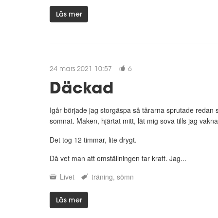
Läs mer
24 mars 2021 10:57
6
Däckad
Igår började jag storgäspa så tårarna sprutade redan s
somnat. Maken, hjärtat mitt, lät mig sova tills jag vakn
Det tog 12 timmar, lite drygt.
Då vet man att omställningen tar kraft. Jag...
Livet
träning
sömn
Läs mer