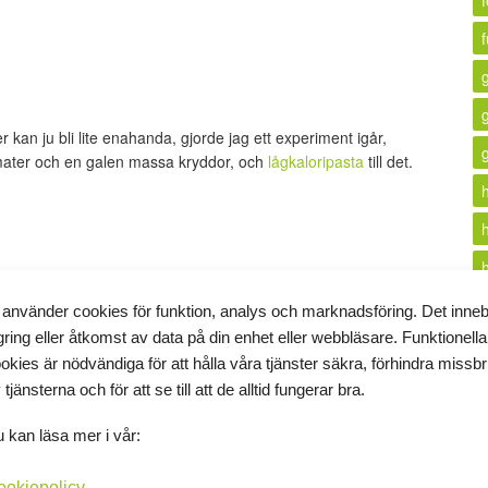
f
r kan ju bli lite enahanda, gjorde jag ett experiment igår,
mater och en galen massa kryddor, och
lågkaloripasta
till det.
Kommentera
 använder cookies för funktion, analys och marknadsföring. Det inne
gring eller åtkomst av data på din enhet eller webbläsare. Funktionella
i
okies är nödvändiga för att hålla våra tjänster säkra, förhindra missb
 tjänsterna och för att se till att de alltid fungerar bra.
k
 kan läsa mer i vår:
ookiepolicy