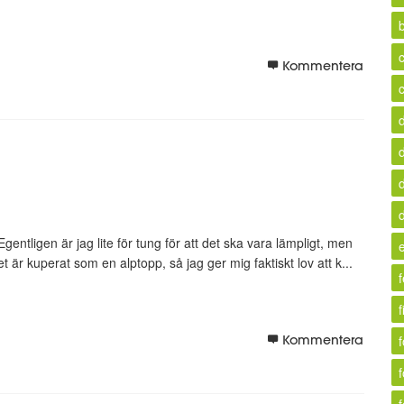
b
c
Kommentera
Egentligen är jag lite för tung för att det ska vara lämpligt, men
t är kuperat som en alptopp, så jag ger mig faktiskt lov att k...
f
Kommentera
f