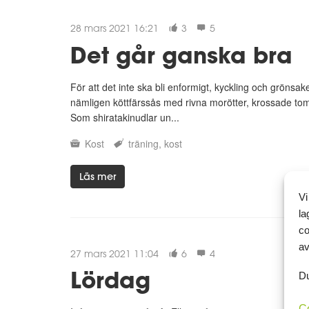
28 mars 2021 16:21
3
5
Det går ganska bra
För att det inte ska bli enformigt, kyckling och grönsake
nämligen köttfärssås med rivna morötter, krossade to
Som shiratakinudlar un...
Kost
träning
kost
Läs mer
Vi
la
co
av
27 mars 2021 11:04
6
4
Lördag
Du
C