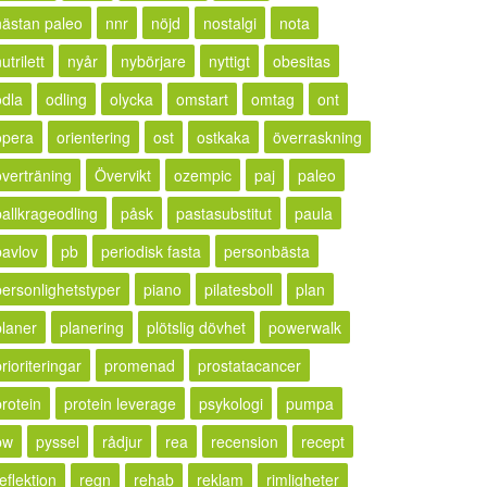
nästan paleo
nnr
nöjd
nostalgi
nota
utrilett
nyår
nybörjare
nyttigt
obesitas
odla
odling
olycka
omstart
omtag
ont
opera
orientering
ost
ostkaka
överraskning
överträning
Övervikt
ozempic
paj
paleo
pallkrageodling
påsk
pastasubstitut
paula
pavlov
pb
periodisk fasta
personbästa
personlighetstyper
piano
pilatesboll
plan
planer
planering
plötslig dövhet
powerwalk
rioriteringar
promenad
prostatacancer
protein
protein leverage
psykologi
pumpa
pw
pyssel
rådjur
rea
recension
recept
eflektion
regn
rehab
reklam
rimligheter