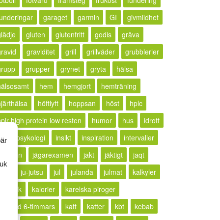
otboll
fotvård
framsteg
frukost
fundering
funderingar
garaget
garmin
GI
givmildhet
glädje
gluten
glutenfritt
godis
gräva
gravid
graviditet
grill
grillväder
grubblerier
grupp
grupper
grynet
gryta
hälsa
hälsosamt
hem
hemgjort
hemträning
hjärthälsa
höftlyft
hoppsan
höst
hplc
hplr high protein low resten
humor
hus
idrott
idrottspsykologi
insikt
inspiration
intervaller
bär
rritation
jägarexamen
jakt
jäktigt
jaqt
ruk
jogg
ju-jutsu
jul
julanda
julmat
kalkyler
ällkritik
kalorier
karelska piroger
karlstad 6-timmars
katt
katter
kbt
kebab