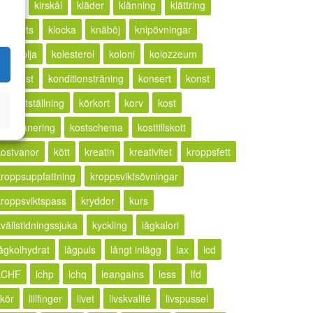
ketos
kirskål
kläder
klänning
klättring
lickhets
klocka
knäböj
knipövningar
kokosolja
kolesterol
koloni
kolozzeum
kompost
konditionsträning
konsert
konst
konstutställning
körkort
korv
kost
kostplanering
kostschema
kosttillskott
kostvanor
kött
kreatin
kreativitet
kroppsfett
kroppsuppfattning
kroppsviktsövningar
kroppsviktspass
kryddor
kurs
kvällstidningssjuka
kyckling
lågkalori
lågkolhydrat
lågpuls
långt inlägg
lax
lcd
LCHF
lchp
lchq
leangains
less
lfd
ikör
lillfinger
livet
livskvalité
livspussel