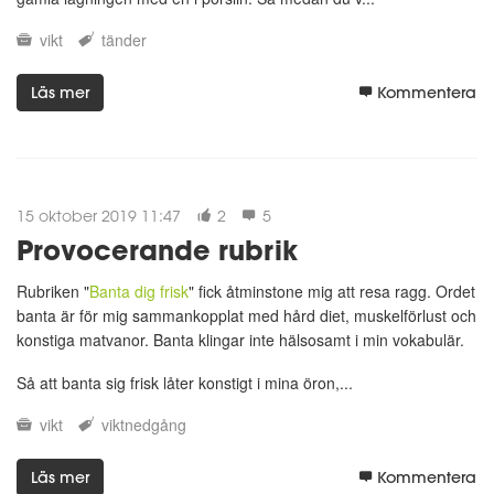
vikt
tänder
Läs mer
Kommentera
15 oktober 2019 11:47
2
5
Provocerande rubrik
Rubriken "
Banta dig frisk
" fick åtminstone mig att resa ragg. Ordet
banta är för mig sammankopplat med hård diet, muskelförlust och
konstiga matvanor. Banta klingar inte hälsosamt i min vokabulär.
Så att banta sig frisk låter konstigt i mina öron,...
vikt
viktnedgång
Läs mer
Kommentera