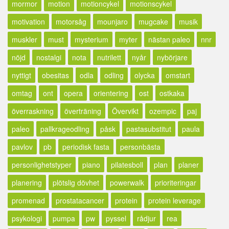
mormor
motion
motioncykel
motionscykel
motivation
motorsåg
mounjaro
mugcake
musik
muskler
must
mysterium
myter
nästan paleo
nnr
nöjd
nostalgi
nota
nutrilett
nyår
nybörjare
nyttigt
obesitas
odla
odling
olycka
omstart
omtag
ont
opera
orientering
ost
ostkaka
överraskning
överträning
Övervikt
ozempic
paj
paleo
pallkrageodling
påsk
pastasubstitut
paula
pavlov
pb
periodisk fasta
personbästa
personlighetstyper
piano
pilatesboll
plan
planer
planering
plötslig dövhet
powerwalk
prioriteringar
promenad
prostatacancer
protein
protein leverage
psykologi
pumpa
pw
pyssel
rådjur
rea