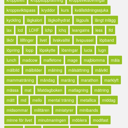
kroppsfett
kroppsuppfattning
kroppsviktsövningar
kroppsviktspass
kryddor
kurs
kvällstidningssjuka
kyckling
lågkalori
lågkolhydrat
lågpuls
långt inlägg
lax
lcd
LCHF
lchp
lchq
leangains
less
lfd
likör
lillfinger
livet
livskvalité
livspussel
löpband
löpning
lopp
löpskytte
lösningar
lucia
lugn
lunch
madcow
maffetone
mage
majblomma
måla
målbild
målbilder
målning
målsättning
målvikt
mammaträning
måndag
maräng
marathon
marklyft
mässa
mat
Matdagboken
matlagning
mätning
mått
md
mello
mental träning
metallica
middag
midsommar
militären
miniatyrer
minibands
minne för livet
minutmaningen
möblera
modifast