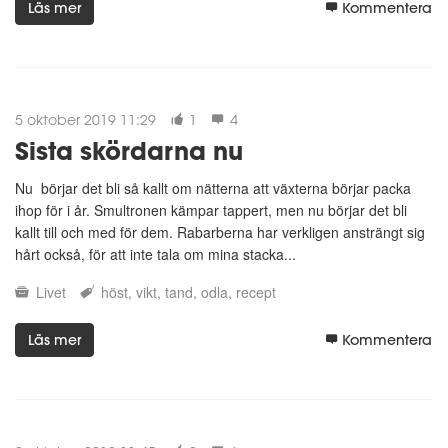
Läs mer
Kommentera
5 oktober 2019 11:29
1
4
Sista skördarna nu
Nu börjar det bli så kallt om nätterna att växterna börjar packa
ihop för i år. Smultronen kämpar tappert, men nu börjar det bli
kallt till och med för dem. Rabarberna har verkligen ansträngt sig
hårt också, för att inte tala om mina stacka...
Livet
höst
vikt
tand
odla
recept
Läs mer
Kommentera