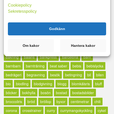
Taggar
Cookiepolicy
Sekretesspolicy
16:8
3-veckorsutmaningen
5:2
945
ac/dc
advent
affirmationer
ägg
aktivitetsarmband
ålder
åldrande
Godkänn
älg
alkohol
älskar livet
analys
äpple
äpplen
armhävningar
aronia
årskrönika
åska
äta ute
Om kakor
Hantera kakor
ätstörningar
bäbis
bäbisshopping
bada
bågskytte
bakning
balans
bänkpress
barcelona
barn
barnbarn
barnträning
beat saber
bebis
bebislycka
bedrägeri
begravning
besök
betingning
bil
bilen
bio
biodling
blodgivning
blogg
blomkålsris
bluff
böcker
bokhylla
bosön
bostad
bostadsbilder
broccoliris
bröd
bröllop
byxor
centimetrar
chili
corona
crosstrainer
curry
currymangokyckling
cykel