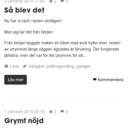
2 oktober 2019 11:45
2
6
Så blev det
Nu har vi varit i farten verkligen!
Men jag tar det från början:
Från början byggde maken en bänk med små hyllor över, resten
av utrymmet längs väggen ägnades åt förvaring. Det fungerade
jättebra, men det var för lite utrymme för att...
Livet
trädgård
pallkrageodling
garaget
Läs mer
Kommentera
1 oktober 2019 09:10
2
4
Grymt nöjd