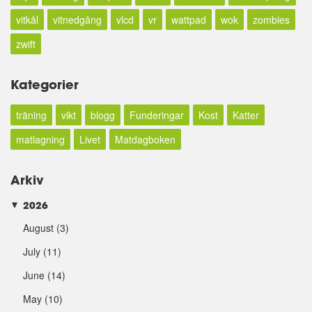
vitkål
vitnedgång
vlcd
vr
wattpad
wok
zombies
zwift
Kategorier
träning
vikt
blogg
Funderingar
Kost
Katter
matlagning
Livet
Matdagboken
Arkiv
2026
►
August
(3)
July
(11)
June
(14)
May
(10)