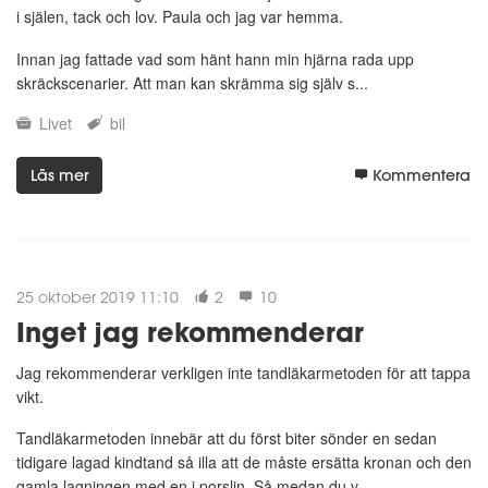
i själen, tack och lov. Paula och jag var hemma.
Innan jag fattade vad som hänt hann min hjärna rada upp
skräckscenarier. Att man kan skrämma sig själv s...
Livet
bil
Läs mer
Kommentera
25 oktober 2019 11:10
2
10
Inget jag rekommenderar
Jag rekommenderar verkligen inte tandläkarmetoden för att tappa
vikt.
Tandläkarmetoden innebär att du först biter sönder en sedan
tidigare lagad kindtand så illa att de måste ersätta kronan och den
gamla lagningen med en i porslin. Så medan du v...