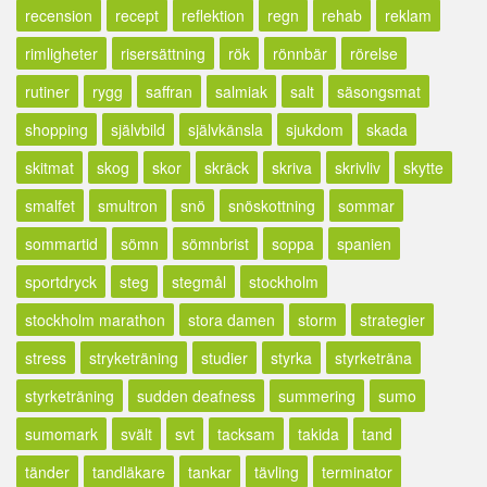
recension
recept
reflektion
regn
rehab
reklam
rimligheter
risersättning
rök
rönnbär
rörelse
rutiner
rygg
saffran
salmiak
salt
säsongsmat
shopping
självbild
självkänsla
sjukdom
skada
skitmat
skog
skor
skräck
skriva
skrivliv
skytte
smalfet
smultron
snö
snöskottning
sommar
sommartid
sömn
sömnbrist
soppa
spanien
sportdryck
steg
stegmål
stockholm
stockholm marathon
stora damen
storm
strategier
stress
stryketräning
studier
styrka
styrketräna
styrketräning
sudden deafness
summering
sumo
sumomark
svält
svt
tacksam
takida
tand
tänder
tandläkare
tankar
tävling
terminator