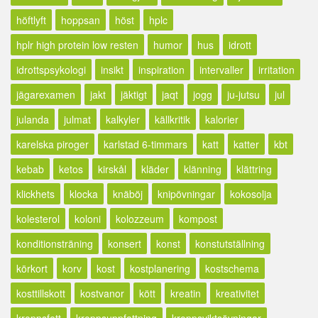
höftlyft
hoppsan
höst
hplc
hplr high protein low resten
humor
hus
idrott
idrottspsykologi
insikt
inspiration
intervaller
irritation
jägarexamen
jakt
jäktigt
jaqt
jogg
ju-jutsu
jul
julanda
julmat
kalkyler
källkritik
kalorier
karelska piroger
karlstad 6-timmars
katt
katter
kbt
kebab
ketos
kirskål
kläder
klänning
klättring
klickhets
klocka
knäböj
knipövningar
kokosolja
kolesterol
koloni
kolozzeum
kompost
konditionsträning
konsert
konst
konstutställning
körkort
korv
kost
kostplanering
kostschema
kosttillskott
kostvanor
kött
kreatin
kreativitet