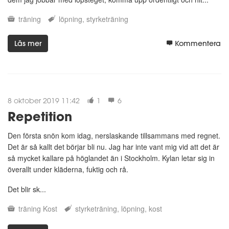
träning
löpning
styrketräning
Läs mer
Kommentera
8 oktober 2019 11:42
1
6
Repetition
Den första snön kom idag, nerslaskande tillsammans med regnet.
Det är så kallt det börjar bli nu. Jag har inte vant mig vid att det är
så mycket kallare på höglandet än i Stockholm. Kylan letar sig in
överallt under kläderna, fuktig och rå.
Det blir sk...
träning
Kost
styrketräning
löpning
kost