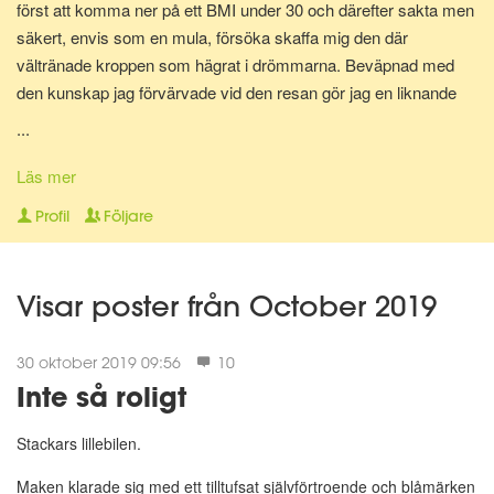
först att komma ner på ett BMI under 30 och därefter sakta men
säkert, envis som en mula, försöka skaffa mig den där
vältränade kroppen som hägrat i drömmarna. Beväpnad med
den kunskap jag förvärvade vid den resan gör jag en liknande
resa en gång till för att bli av med mina gravidkilo och åter kunna
...
springa marathon.
Läs mer
Nu för tiden är jag en av Matdagbokens mentorer, skicka ett
Profil
Följare
privat meddelande om du vill ha stöd och pepp privat eller om du
vill ha någon att bolla ideer med.
Visar poster från October 2019
30 oktober 2019 09:56
10
Inte så roligt
Stackars lillebilen.
Maken klarade sig med ett tilltufsat självförtroende och blåmärken