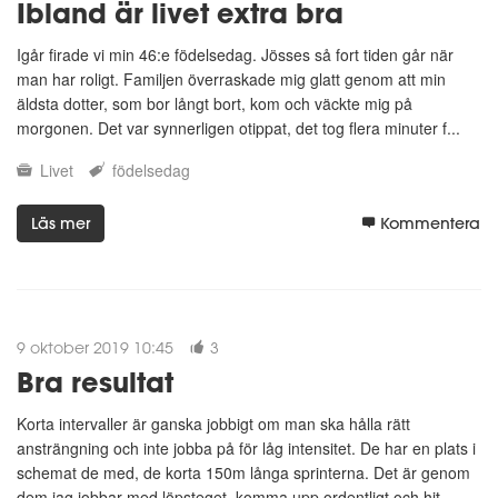
Ibland är livet extra bra
Igår firade vi min 46:e födelsedag. Jösses så fort tiden går när
man har roligt. Familjen överraskade mig glatt genom att min
äldsta dotter, som bor långt bort, kom och väckte mig på
morgonen. Det var synnerligen otippat, det tog flera minuter f...
Livet
födelsedag
Läs mer
Kommentera
9 oktober 2019 10:45
3
Bra resultat
Korta intervaller är ganska jobbigt om man ska hålla rätt
ansträngning och inte jobba på för låg intensitet. De har en plats i
schemat de med, de korta 150m långa sprinterna. Det är genom
dem jag jobbar med löpsteget, komma upp ordentligt och hit...