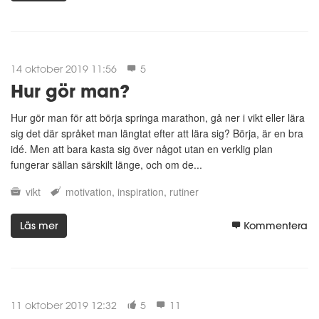
14 oktober 2019 11:56
5
Hur gör man?
Hur gör man för att börja springa marathon, gå ner i vikt eller lära
sig det där språket man längtat efter att lära sig? Börja, är en bra
idé. Men att bara kasta sig över något utan en verklig plan
fungerar sällan särskilt länge, och om de...
vikt
motivation
inspiration
rutiner
Läs mer
Kommentera
11 oktober 2019 12:32
5
11