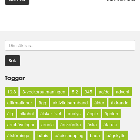
Sök
Taggar
16:8
3-veckorsutmaningen
5:2
945
ac/dc
advent
affirmationer
ägg
aktivitetsarmband
ålder
åldrande
älg
alkohol
älskar livet
analys
äpple
äpplen
armhävningar
aronia
årskrönika
åska
äta ute
ätstörningar
bäbis
bäbisshopping
bada
bågskytte