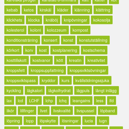
kebab
ketos
kirskål
kläder
klänning
klättring
klickhets
klocka
knäböj
knipövningar
kokosolja
kolesterol
koloni
kolozzeum
kompost
konditionsträning
konsert
konst
konstutställning
körkort
korv
kost
kostplanering
kostschema
kosttillskott
kostvanor
kött
kreatin
kreativitet
kroppsfett
kroppsuppfattning
kroppsviktsövningar
kroppsviktspass
kryddor
kurs
kvällstidningssjuka
kyckling
lågkalori
lågkolhydrat
lågpuls
långt inlägg
lax
lcd
LCHF
lchp
lchq
leangains
less
lfd
likör
lillfinger
livet
livskvalité
livspussel
löpband
löpning
lopp
löpskytte
lösningar
lucia
lugn