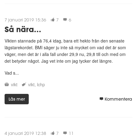
7 januari 2019 15:36
7
6
Så nära...
Vikten stannade på 76,4 idag, bara ett hekto från den senaste
lägstarekordet. BMI säger ju inte så mycket om vad det är som
väger, men det är i alla fall under 29,9 nu, 29,8 till och med om
det betyder något. Jag vet inte om jag tycker det längre.
Vad s...
vikt
vikt
lchp
Läs mer
Kommentera
4 januari 2019 12:38
7
11