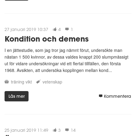
27 januari 2019 10:37
4
1
Kondition och demens
I en jättestudie, som jag tror jag nämnt förut, undersökte man
nästan 1 500 kvinnor, av dessa valdes knappt 200 slumpmässigt
ut för vidare undersökningar vid ett flertal tillfällen, den första
1968. Avsikten, att undersöka kopplingen mellan kond...
träning
vikt
vetenskap
Läs mer
Kommentera
25 januari 2019 11:49
3
14