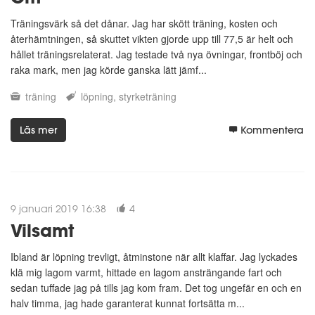
Träningsvärk så det dånar. Jag har skött träning, kosten och
återhämtningen, så skuttet vikten gjorde upp till 77,5 är helt och
hållet träningsrelaterat. Jag testade två nya övningar, frontböj och
raka mark, men jag körde ganska lätt jämf...
träning
löpning
styrketräning
Läs mer
Kommentera
9 januari 2019 16:38
4
Vilsamt
Ibland är löpning trevligt, åtminstone när allt klaffar. Jag lyckades
klä mig lagom varmt, hittade en lagom ansträngande fart och
sedan tuffade jag på tills jag kom fram. Det tog ungefär en och en
halv timma, jag hade garanterat kunnat fortsätta m...