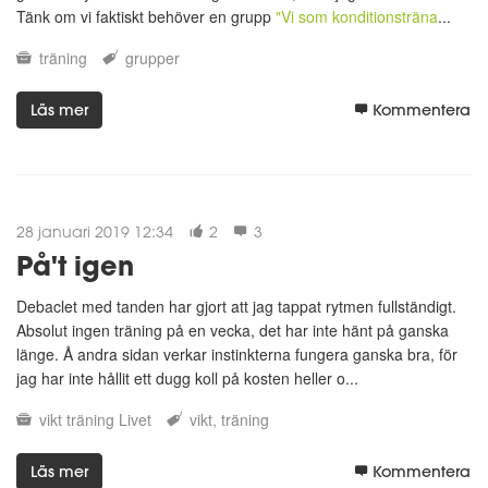
Tänk om vi faktiskt behöver en grupp
"Vi som konditionsträna
...
träning
grupper
Läs mer
Kommentera
28 januari 2019 12:34
2
3
På't igen
Debaclet med tanden har gjort att jag tappat rytmen fullständigt.
Absolut ingen träning på en vecka, det har inte hänt på ganska
länge. Å andra sidan verkar instinkterna fungera ganska bra, för
jag har inte hållit ett dugg koll på kosten heller o...
vikt
träning
Livet
vikt
träning
Läs mer
Kommentera