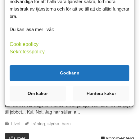
nödvändiga för att hålla våra tjänster säkra, förhindra
500 vid normal drift. 12 timmars batteritid eller mer, beroende på
utomhustemperatur och hur mycket ljus man drar på. Nu ska de...
missbruk av tjänsterna och för att se till att de alltid fungerar
bra.
träning
styrketräning
löpning
Du kan läsa mer i vår:
Läs mer
Kommentera
Cookiepolicy
Sekretesspolicy
1 januari 2019 13:08
5
14
Godkänn
Irriterad och nöjd samtidigt
Det blev en trevlig kväll igår, bortsett från att allt smällande väckte
Om kakor
Hantera kakor
Paula och sedan somnade inte hon om på allvar förrän strax före
sex då det var dags för maken att stiga upp och köra mellantjejen
till jobbet... Kul. Not. Jag har sällan a...
Livet
träning
styrka
barn
Läs mer
Kommentera