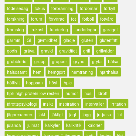
födelsedag
fokus
förbränning
fördomar
förkylt
forskning
forum
förvirrad
fot
fotboll
fotvård
framsteg
frukost
fundering
funderingar
garaget
garmin
GI
givmildhet
glädje
gluten
glutenfritt
godis
gräva
gravid
graviditet
grill
grillväder
grubblerier
grupp
grupper
grynet
gryta
hälsa
hälsosamt
hem
hemgjort
hemträning
hjärthälsa
höftlyft
hoppsan
höst
hplc
hplr high protein low resten
humor
hus
idrott
idrottspsykologi
insikt
inspiration
intervaller
irritation
jägarexamen
jakt
jäktigt
jaqt
jogg
ju-jutsu
jul
julanda
julmat
kalkyler
källkritik
kalorier
karelska piroger
karlstad 6-timmars
katt
katter
kbt