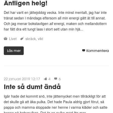
Äntligen helg!
Det har varit en jättejobbig vecka. Inte minst mentalt, jag har inte
tränat sedan i måndags eftersom all min energi gått åt till annat.
Och jag menar bokstavligen
all
energi, maken och mellandottern
har fått dra ett tungt lass i stort sett utan min hjä...
Livet
skräck
vikt
Läs mer
Kommentera
22 januari 2019 12:17
4
6
Inte så dumt ändå
Igår hade det kommit snö, inte jättemycket men tillräckligt för att
det skulle gå att åka pulka. Det hade Paula aldrig gjort förut, så
pappa och mamma stoppade ner henne i varma kläder och satte
henne på babypulkan. Det är en pulka med lite mer...