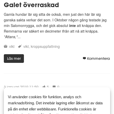
Galet överraskad
Gamla hundar lär sig sitta de också, men just den här lär sig
ganska sakta verkar det som. I Oktober någon gång testade jag
min Salomonrygga, och det gick absolut
inte
att knäppa den.
Remmarna var säkert en decimeter ifrån att nå att knäppa.
"Attans,"
...
vikt
vikt
kroppsuppfattning
Läs mer
Kommentera
3 januari 2019 11:59
5
9
Blåst
Vi använder cookies för funktion, analys och
marknadsföring. Det innebär lagring eller åtkomst av data
Äntligen kom den, som jag längtat efter pannlampan. En rejäl
på din enhet eller webbläsare. Funktionella cookies är
lampa med 2 000 lumen om man vrider på högsta ljusstyrkan, 1