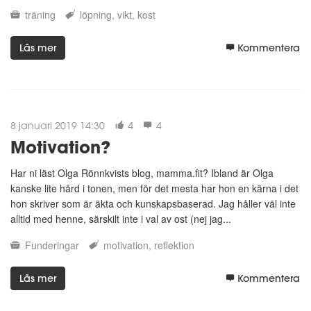
träning
löpning
vikt
kost
Läs mer
Kommentera
8 januari 2019 14:30
4
4
Motivation?
Har ni läst Olga Rönnkvists blog, mamma.fit?
Ibland är Olga
kanske lite hård i tonen, men för det mesta har hon en kärna i det
hon skriver som är äkta och kunskapsbaserad. Jag håller väl inte
alltid med henne, särskilt inte i val av ost (nej jag...
Funderingar
motivation
reflektion
Läs mer
Kommentera