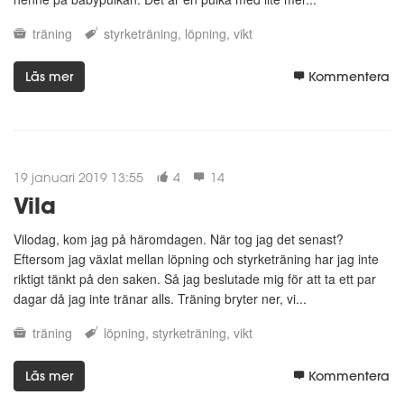
träning
styrketräning
löpning
vikt
Läs mer
Kommentera
19 januari 2019 13:55
4
14
Vila
Vilodag, kom jag på häromdagen. När tog jag det senast?
Eftersom jag växlat mellan löpning och styrketräning har jag inte
riktigt tänkt på den saken. Så jag beslutade mig för att ta ett par
dagar då jag inte tränar alls. Träning bryter ner, vi...
träning
löpning
styrketräning
vikt
Läs mer
Kommentera