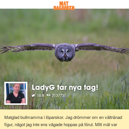
LadyG tar nya tag!
16:8
7137731
Matglad bullmamma i löparskor. Jag drömmer om en vältränad
figur, något jag inte ens vågade hoppas på förut. Mitt mål var