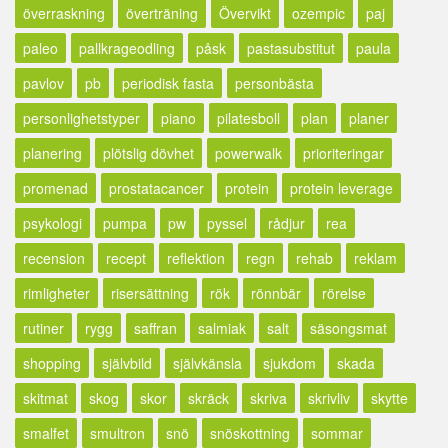
överraskning
överträning
Övervikt
ozempic
paj
paleo
pallkrageodling
påsk
pastasubstitut
paula
pavlov
pb
periodisk fasta
personbästa
personlighetstyper
piano
pilatesboll
plan
planer
planering
plötslig dövhet
powerwalk
prioriteringar
promenad
prostatacancer
protein
protein leverage
psykologi
pumpa
pw
pyssel
rådjur
rea
recension
recept
reflektion
regn
rehab
reklam
rimligheter
risersättning
rök
rönnbär
rörelse
rutiner
rygg
saffran
salmiak
salt
säsongsmat
shopping
självbild
självkänsla
sjukdom
skada
skitmat
skog
skor
skräck
skriva
skrivliv
skytte
smalfet
smultron
snö
snöskottning
sommar