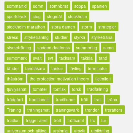
sommartid
sömn
sömnbrist
soppa
spanien
sportdryck
steg
stegmål
stockholm
stockholm marathon
stora damen
storm
strategier
stress
stryketräning
studier
styrka
styrketräna
styrketräning
sudden deafness
summering
sumo
sumomark
svält
svt
tacksam
takida
tand
tänder
tandläkare
tankar
tävling
terminator
thåström
the protection motivation theory
tjejmilen
tjuvlyssnat
tomater
tonfisk
torsk
trädfällning
trädgård
traditionellt
traditioner
träff
trail
träna
Träning
träningsmat
träningsvärk
trender
trerätters
triatlon
trigger alert
trött
tröttsamt
trx
tur
universum och allting
ursinnig
ursvik
utbildning