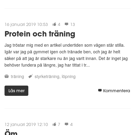
16 januari 2019 10:53
4
13
Protein och träning
Jag tröstar mig med en artikel undertiden som vågen står stilla.
Igår var jag på gymmet igen och tränade ben, och jag är helt
säker på att jag är starkare nu än jag varit innan. Det är inget jag
behöver fundera på längre, jag har tittat i tr...
träning
styrketräning
löpning
Läs mer
Kommentera
12 januari 2019 12:10
7
4
Öm