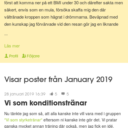
först att komma ner på ett BMI under 30 och därefter sakta men
säkert, envis som en mula, försöka skaffa mig den där
vältränade kroppen som hägrat i drömmarna. Beväpnad med
den kunskap jag förvärvade vid den resan gör jag en liknande
resa en gång till för att bli av med mina gravidkilo och åter kunna
...
springa marathon.
Läs mer
Nu för tiden är jag en av Matdagbokens mentorer, skicka ett
Profil
Följare
privat meddelande om du vill ha stöd och pepp privat eller om du
vill ha någon att bolla ideer med.
Visar poster från January 2019
28 januari 2019 16:39
5
5
Vi som konditionstränar
Nu tänkte jag som så, att alla kanske inte vill vara med i gruppen
"Vi som styrketränar"
eftersom ni kanske inte gör det. Vi pratar
ganska mycket annan träning där också, men jag fick en idé.