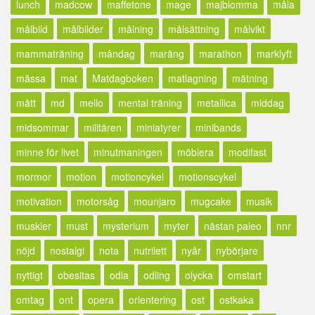
lunch
madcow
maffetone
mage
majblomma
måla
målbild
målbilder
målning
målsättning
målvikt
mammaträning
måndag
maräng
marathon
marklyft
mässa
mat
Matdagboken
matlagning
mätning
mått
md
mello
mental träning
metallica
middag
midsommar
militären
miniatyrer
minibands
minne för livet
minutmaningen
möblera
modifast
mormor
motion
motioncykel
motionscykel
motivation
motorsåg
mounjaro
mugcake
musik
muskler
must
mysterium
myter
nästan paleo
nnr
nöjd
nostalgi
nota
nutrilett
nyår
nybörjare
nyttigt
obesitas
odla
odling
olycka
omstart
omtag
ont
opera
orientering
ost
ostkaka