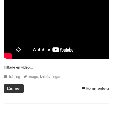
Hittade en video...
träning
mage
knipövningar
Läs mer
Kommentera