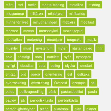
mått
md
mello
mental träning
metallica
middag
midsommar
militären
miniatyrer
minibands
minne för livet
minutmaningen
möblera
modifast
mormor
motion
motioncykel
motionscykel
motivation
motorsåg
mounjaro
mugcake
musik
muskler
must
mysterium
myter
nästan paleo
nnr
nöjd
nostalgi
nota
nutrilett
nyår
nybörjare
nyttigt
obesitas
odla
odling
olycka
omstart
omtag
ont
opera
orientering
ost
ostkaka
överraskning
överträning
Övervikt
ozempic
paj
paleo
pallkrageodling
påsk
pastasubstitut
paula
pavlov
pb
periodisk fasta
personbästa
personlighetstyper
piano
pilatesboll
plan
planer