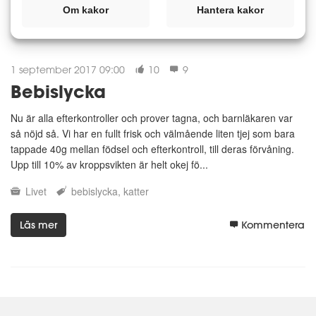
Om kakor
Hantera kakor
1 september 2017 09:00
10
9
Bebislycka
Nu är alla efterkontroller och prover tagna, och barnläkaren var
så nöjd så. Vi har en fullt frisk och välmående liten tjej som bara
tappade 40g mellan födsel och efterkontroll, till deras förvåning.
Upp till 10% av kroppsvikten är helt okej fö...
Livet
bebislycka
katter
Läs mer
Kommentera