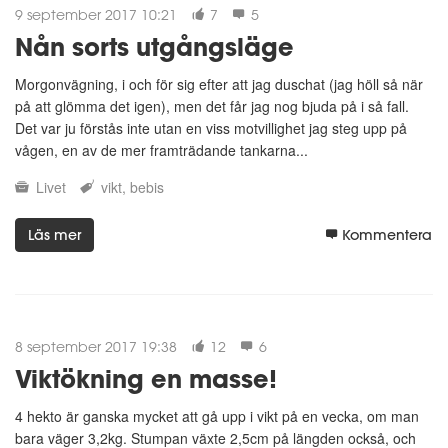
9 september 2017 10:21
7
5
Nån sorts utgångsläge
Morgonvägning, i och för sig efter att jag duschat (jag höll så när
på att glömma det igen), men det får jag nog bjuda på i så fall.
Det var ju förstås inte utan en viss motvillighet jag steg upp på
vågen, en av de mer framträdande tankarna...
Livet
vikt
bebis
Läs mer
Kommentera
8 september 2017 19:38
12
6
Viktökning en masse!
4 hekto är ganska mycket att gå upp i vikt på en vecka, om man
bara väger 3,2kg. Stumpan växte 2,5cm på längden också, och