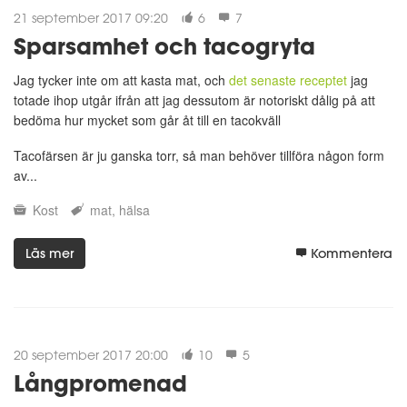
21 september 2017 09:20
6
7
Sparsamhet och tacogryta
Jag tycker inte om att kasta mat, och
det senaste receptet
jag
totade ihop utgår ifrån att jag dessutom är notoriskt dålig på att
bedöma hur mycket som går åt till en tacokväll
Tacofärsen är ju ganska torr, så man behöver tillföra någon form
av...
Kost
mat
hälsa
Läs mer
Kommentera
20 september 2017 20:00
10
5
Långpromenad