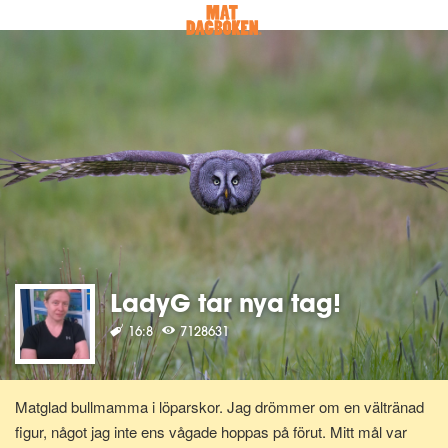
LadyG tar nya tag!
16:8
7128631
Matglad bullmamma i löparskor. Jag drömmer om en vältränad
figur, något jag inte ens vågade hoppas på förut. Mitt mål var