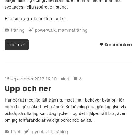
svettades i elljusspåret en stund.
Eftersom jag inte är i form att s...
träning
powerwalk
mammaträning
Läs mer
Kommentera
15 september 2017 19:10
4
6
Upp och ner
Har börjat med lite lätt träning, inget man behöver byta om för
men det gör säkert nytta ändå. Knipövningarna gör jag givetvis
också, så ofta jag kan. Jag tycker nog det hjälper rätt bra, även
om jag fortfarande är väldigt beroende av att...
Livet
grynet
vikt
träning