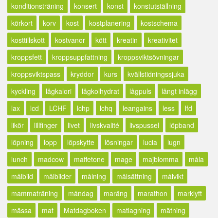
konditionsträning
konsert
konst
konstutställning
körkort
korv
kost
kostplanering
kostschema
kosttillskott
kostvanor
kött
kreatin
kreativitet
kroppsfett
kroppsuppfattning
kroppsviktsövningar
kroppsviktspass
kryddor
kurs
kvällstidningssjuka
kyckling
lågkalori
lågkolhydrat
lågpuls
långt inlägg
lax
lcd
LCHF
lchp
lchq
leangains
less
lfd
likör
lillfinger
livet
livskvalité
livspussel
löpband
löpning
lopp
löpskytte
lösningar
lucia
lugn
lunch
madcow
maffetone
mage
majblomma
måla
målbild
målbilder
målning
målsättning
målvikt
mammaträning
måndag
maräng
marathon
marklyft
mässa
mat
Matdagboken
matlagning
mätning