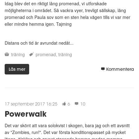
Idag blev det en riktigt lång promenad, vi utforskade
möjligheterna i området. Så vackra vyer, trevligt sällskap, lång
promenad och Paula sov som en sten hela vägen tills vi var mer
eller mindre hemma igen. Tajming
Distans och tid är avrundat nedåt...
träning
promenad
träning
Läs mer
Kommentera
17 september 2017 16:25
6
10
Powerwalk
Det var skönt att vara solokvist i skogen, bara jag och ett avsnitt
av "Zombies, run!". Det var första konditionspasset på mycket
länge, älskling och grynet stannade hemma medan mamma