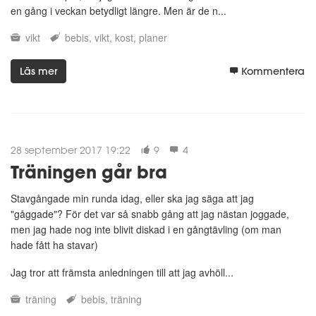
en gång i veckan betydligt längre. Men är de n...
vikt
bebis
vikt
kost
planer
Läs mer
Kommentera
28 september 2017 19:22
9
4
Träningen går bra
Stavgångade min runda idag, eller ska jag säga att jag
"gåggade"? För det var så snabb gång att jag nästan joggade,
men jag hade nog inte blivit diskad i en gångtävling (om man
hade fått ha stavar)
Jag tror att främsta anledningen till att jag avhöll...
träning
bebis
träning