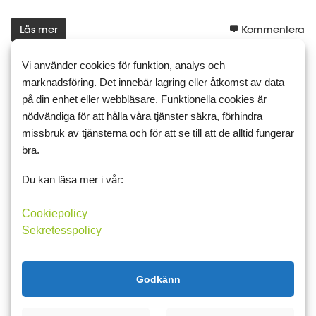
Läs mer
Kommentera
Vi använder cookies för funktion, analys och
marknadsföring. Det innebär lagring eller åtkomst av data
på din enhet eller webbläsare. Funktionella cookies är
4 september 2017 09:20
4
3
nödvändiga för att hålla våra tjänster säkra, förhindra
Ny vecka, nya tag
missbruk av tjänsterna och för att se till att de alltid fungerar
bra.
Undrar just om katterna, främst Iris, dras till oss när jag ammar
eftersom det är en väldigt lugn och rofylld situation?
Du kan läsa mer i vår:
Tror nästan det faktiskt, de verkar gilla att ligga lite lagom nära
Cookiepolicy
och kika på bebisen.
Sekretesspolicy
Igår gjorde jag en jättegryta med h...
Funderingar
bebis
katter
Godkänn
Läs mer
Kommentera