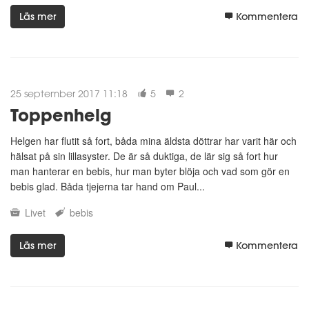
Läs mer
Kommentera
25 september 2017 11:18
5
2
Toppenhelg
Helgen har flutit så fort, båda mina äldsta döttrar har varit här och
hälsat på sin lillasyster. De är så duktiga, de lär sig så fort hur
man hanterar en bebis, hur man byter blöja och vad som gör en
bebis glad. Båda tjejerna tar hand om Paul...
Livet
bebis
Läs mer
Kommentera