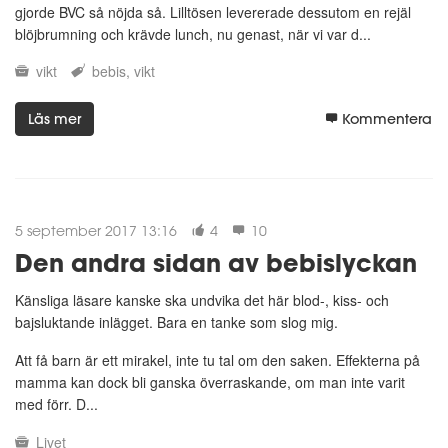
gjorde BVC så nöjda så. Lilltösen levererade dessutom en rejäl
blöjbrumning och krävde lunch, nu genast, när vi var d...
vikt
bebis
vikt
Läs mer
Kommentera
5 september 2017 13:16
4
10
Den andra sidan av bebislyckan
Känsliga läsare kanske ska undvika det här blod-, kiss- och
bajsluktande inlägget. Bara en tanke som slog mig.
Att få barn är ett mirakel, inte tu tal om den saken. Effekterna på
mamma kan dock bli ganska överraskande, om man inte varit
med förr. D...
Livet