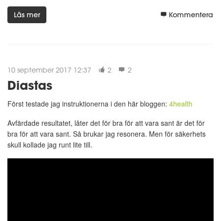
Läs mer
Kommentera
10 september 2017 12:37
2
2
Diastas
Först testade jag instruktionerna i den här bloggen:
4health
Avfärdade resultatet, låter det för bra för att vara sant är det för
bra för att vara sant. Så brukar jag resonera. Men för säkerhets
skull kollade jag runt lite till.