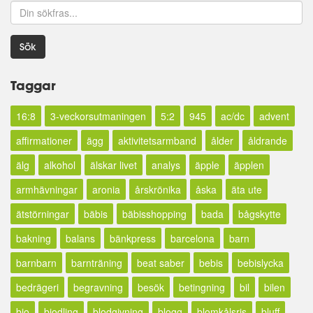
Sök
Taggar
16:8
3-veckorsutmaningen
5:2
945
ac/dc
advent
affirmationer
ägg
aktivitetsarmband
ålder
åldrande
älg
alkohol
älskar livet
analys
äpple
äpplen
armhävningar
aronia
årskrönika
åska
äta ute
ätstörningar
bäbis
bäbisshopping
bada
bågskytte
bakning
balans
bänkpress
barcelona
barn
barnbarn
barnträning
beat saber
bebis
bebislycka
bedrägeri
begravning
besök
betingning
bil
bilen
bio
biodling
blodgivning
blogg
blomkålsris
bluff