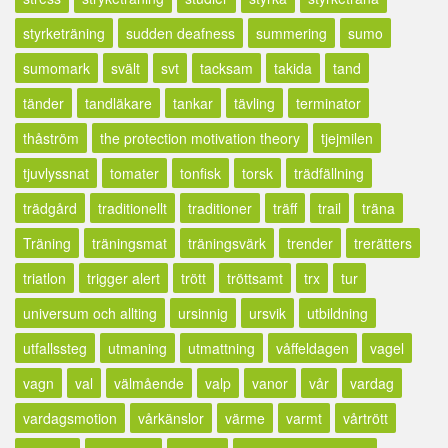
styrketräning
sudden deafness
summering
sumo
sumomark
svält
svt
tacksam
takida
tand
tänder
tandläkare
tankar
tävling
terminator
thåström
the protection motivation theory
tjejmilen
tjuvlyssnat
tomater
tonfisk
torsk
trädfällning
trädgård
traditionellt
traditioner
träff
trail
träna
Träning
träningsmat
träningsvärk
trender
trerätters
triatlon
trigger alert
trött
tröttsamt
trx
tur
universum och allting
ursinnig
ursvik
utbildning
utfallssteg
utmaning
utmattning
våffeldagen
vagel
vagn
val
välmående
valp
vanor
vår
vardag
vardagsmotion
vårkänslor
värme
varmt
vårtrött