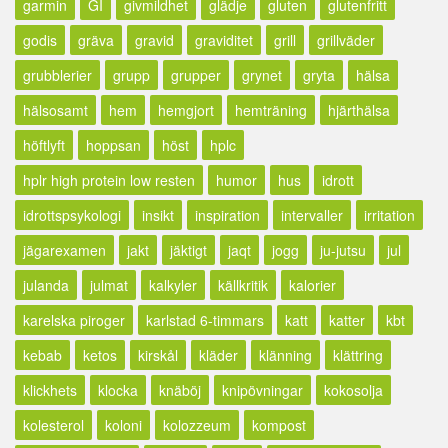
garmin
GI
givmildhet
glädje
gluten
glutenfritt
godis
gräva
gravid
graviditet
grill
grillväder
grubblerier
grupp
grupper
grynet
gryta
hälsa
hälsosamt
hem
hemgjort
hemträning
hjärthälsa
höftlyft
hoppsan
höst
hplc
hplr high protein low resten
humor
hus
idrott
idrottspsykologi
insikt
inspiration
intervaller
irritation
jägarexamen
jakt
jäktigt
jaqt
jogg
ju-jutsu
jul
julanda
julmat
kalkyler
källkritik
kalorier
karelska piroger
karlstad 6-timmars
katt
katter
kbt
kebab
ketos
kirskål
kläder
klänning
klättring
klickhets
klocka
knäböj
knipövningar
kokosolja
kolesterol
koloni
kolozzeum
kompost