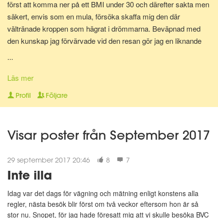
först att komma ner på ett BMI under 30 och därefter sakta men
säkert, envis som en mula, försöka skaffa mig den där
vältränade kroppen som hägrat i drömmarna. Beväpnad med
den kunskap jag förvärvade vid den resan gör jag en liknande
resa en gång till för att bli av med mina gravidkilo och åter kunna
...
springa marathon.
Läs mer
Nu för tiden är jag en av Matdagbokens mentorer, skicka ett
Profil
Följare
privat meddelande om du vill ha stöd och pepp privat eller om du
vill ha någon att bolla ideer med.
Visar poster från September 2017
29 september 2017 20:46
8
7
Inte illa
Idag var det dags för vägning och mätning enligt konstens alla
regler, nästa besök blir först om två veckor eftersom hon är så
stor nu. Snopet, för jag hade föresatt mig att vi skulle besöka BVC