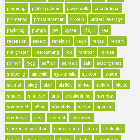
planering
plötslig dövhet
powerwalk
prioriteringar
promenad
prostatacancer
protein
protein leverage
psykologi
pumpa
pw
pyssel
rådjur
rea
recension
recept
reflektion
regn
rehab
reklam
rimligheter
risersättning
rök
rönnbär
rörelse
rutiner
rygg
saffran
salmiak
salt
säsongsmat
shopping
självbild
självkänsla
sjukdom
skada
skitmat
skog
skor
skräck
skriva
skrivliv
skytte
smalfet
smultron
snö
snöskottning
sommar
sommartid
sömn
sömnbrist
soppa
spanien
sportdryck
steg
stegmål
stockholm
stockholm marathon
stora damen
storm
strategier
stress
stryketräning
studier
styrka
styrketräna