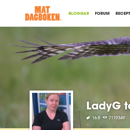
BLOGGAR
FORUM
RECEP
LadyG t
16:8
7119349