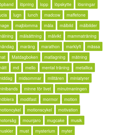
löpband
löpning
lopp
löpskytte
lösningar
ucia
lugn
lunch
madcow
maffetone
mage
majblomma
måla
målbild
målbilder
målning
målsättning
målvikt
mammaträning
måndag
maräng
marathon
marklyft
mässa
mat
Matdagboken
matlagning
mätning
mått
md
mello
mental träning
metallica
middag
midsommar
militären
miniatyrer
minibands
minne för livet
minutmaningen
möblera
modifast
mormor
motion
motioncykel
motionscykel
motivation
motorsåg
mounjaro
mugcake
musik
muskler
must
mysterium
myter