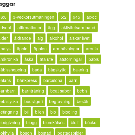
aggar
16:8
3-veckorsutmaningen
5:2
945
ac/dc
advent
affirmationer
ägg
aktivitetsarmband
ålder
åldrande
älg
alkohol
älskar livet
analys
äpple
äpplen
armhävningar
aronia
årskrönika
åska
äta ute
ätstörningar
bäbis
bäbisshopping
bada
bågskytte
bakning
balans
bänkpress
barcelona
barn
barnbarn
barnträning
beat saber
bebis
bebislycka
bedrägeri
begravning
besök
betingning
bil
bilen
bio
biodling
blodgivning
blogg
blomkålsris
bluff
böcker
bokhylla
bosön
bostad
bostadsbilder