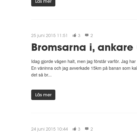
Läs mer
25 juni 2015 11:51
3
2
Bromsarna i, ankare 
Idag gjorde vågen halt, men jag förstår varför. Jag har
En väninna och jag avverkade 15km på banan som kall
det så br...
Läs mer
24 juni 2015 10:44
3
2