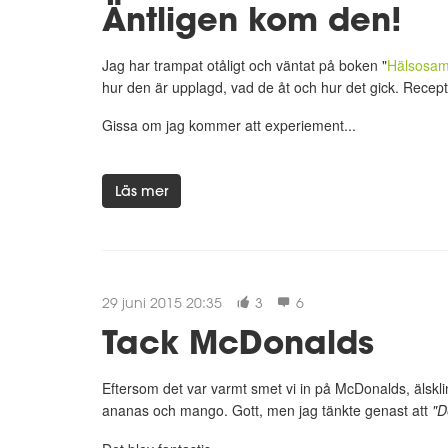
Äntligen kom den!
Jag har trampat otåligt och väntat på boken "
Hälsosam
hur den är upplagd, vad de åt och hur det gick. Recepte
Gissa om jag kommer att experiement...
Läs mer
29 juni 2015 20:35
3
6
Tack McDonalds
Eftersom det var varmt smet vi in på McDonalds, älskl
ananas och mango. Gott, men jag tänkte genast att
"D