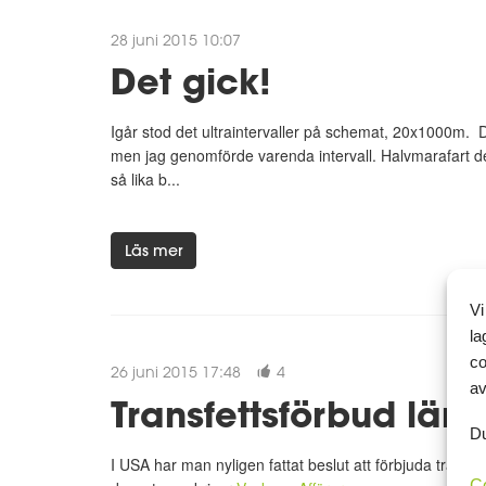
28 juni 2015 10:07
Det gick!
Igår stod det ultraintervaller på schemat, 20x1000m. De
men jag genomförde varenda intervall. Halvmarafart den
så lika b...
Läs mer
Vi
la
co
26 juni 2015 17:48
4
av
Transfettsförbud lär
Du
I USA har man nyligen fattat beslut att förbjuda transf
C