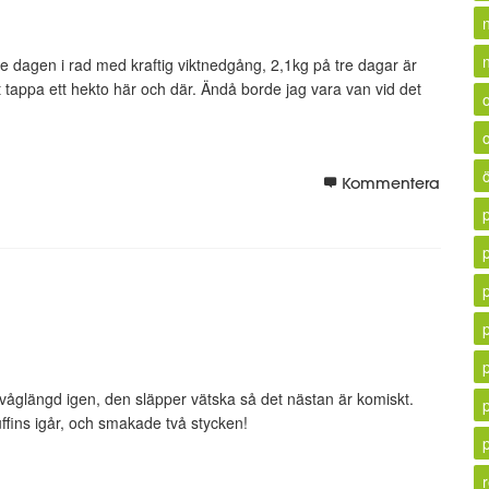
n
edje dagen i rad med kraftig viktnedgång, 2,1kg på tre dagar är
t tappa ett hekto här och där. Ändå borde jag vara van vid det
Kommentera
p
glängd igen, den släpper vätska så det nästan är komiskt.
uffins igår, och smakade två stycken!
r