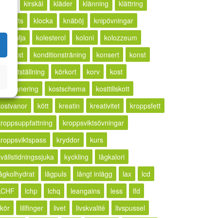
ketos
kirskål
kläder
klänning
klättring
lickhets
klocka
knäböj
knipövningar
kokosolja
kolesterol
koloni
kolozzeum
kompost
konditionsträning
konsert
konst
konstutställning
körkort
korv
kost
kostplanering
kostschema
kosttillskott
kostvanor
kött
kreatin
kreativitet
kroppsfett
kroppsuppfattning
kroppsviktsövningar
kroppsviktspass
kryddor
kurs
kvällstidningssjuka
kyckling
lågkalori
lågkolhydrat
lågpuls
långt inlägg
lax
lcd
LCHF
lchp
lchq
leangains
less
lfd
ikör
lillfinger
livet
livskvalité
livspussel