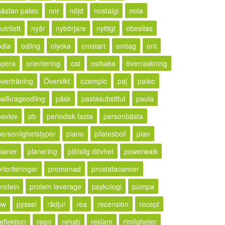
nästan paleo
nnr
nöjd
nostalgi
nota
utrilett
nyår
nybörjare
nyttigt
obesitas
odla
odling
olycka
omstart
omtag
ont
opera
orientering
ost
ostkaka
överraskning
överträning
Övervikt
ozempic
paj
paleo
pallkrageodling
påsk
pastasubstitut
paula
pavlov
pb
periodisk fasta
personbästa
personlighetstyper
piano
pilatesboll
plan
planer
planering
plötslig dövhet
powerwalk
rioriteringar
promenad
prostatacancer
protein
protein leverage
psykologi
pumpa
pw
pyssel
rådjur
rea
recension
recept
eflektion
regn
rehab
reklam
rimligheter