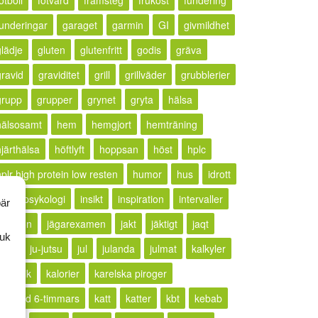
otboll
fotvård
framsteg
frukost
fundering
funderingar
garaget
garmin
GI
givmildhet
glädje
gluten
glutenfritt
godis
gräva
gravid
graviditet
grill
grillväder
grubblerier
grupp
grupper
grynet
gryta
hälsa
hälsosamt
hem
hemgjort
hemträning
hjärthälsa
höftlyft
hoppsan
höst
hplc
hplr high protein low resten
humor
hus
idrott
idrottspsykologi
insikt
inspiration
intervaller
bär
rritation
jägarexamen
jakt
jäktigt
jaqt
ruk
jogg
ju-jutsu
jul
julanda
julmat
kalkyler
ällkritik
kalorier
karelska piroger
karlstad 6-timmars
katt
katter
kbt
kebab