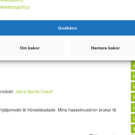
ekretesspolicy
r transfett har kopplats till både högre vikt,
...
k
Godkänn
Kommentera
Om kakor
Hantera kakor
 produkt:
Jabra Sports Coach
ar hjälpmedel åt hörselskadade. Mina hasselmusöron brukar få
l