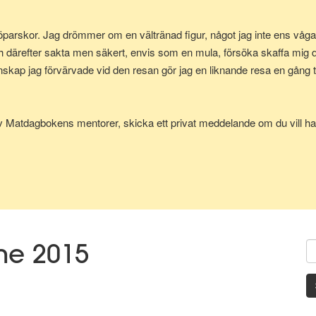
parskor. Jag drömmer om en vältränad figur, något jag inte ens vågad
h därefter sakta men säkert, envis som en mula, försöka skaffa mig
p jag förvärvade vid den resan gör jag en liknande resa en gång till
av Matdagbokens mentorer, skicka ett privat meddelande om du vill ha 
une 2015