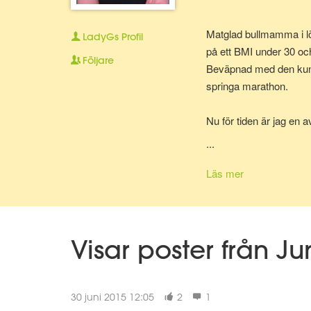
Matglad bullmamma i lö
LadyGs
Profil
på ett BMI under 30 oc
Följare
Beväpnad med den kunska
springa marathon.
Nu för tiden är jag en 
bolla ideer med.
...
Läs mer
Visar poster från J
30 juni 2015 12:05
2
1