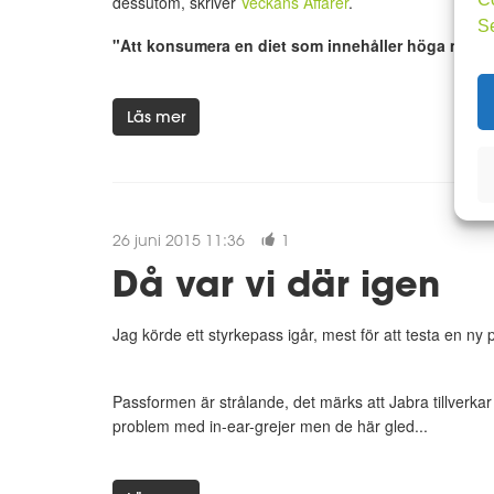
dessutom, skriver
Veckans Affärer
.
S
"Att konsumera en diet som innehåller höga mängde
Läs mer
26 juni 2015 11:36
1
Då var vi där igen
Jag körde ett styrkepass igår, mest för att testa en ny
Passformen är strålande, det märks att Jabra tillverk
problem med in-ear-grejer men de här gled...