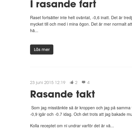
I rasande fart
Raset fortsätter inte helt oväntat, -0,6 inatt. Det är tr
mycket till och med i mina ögon. Det är mer normalt at
hä...
Läs mer
23 juni 2015 12:19
2
4
Rasande takt
Som jag misstänkte så är kroppen och jag på samma vå
-0,9 igår och -0.7 idag. Och det trots att jag bakade m
Kolla receptet om ni undrar varför det är vä...