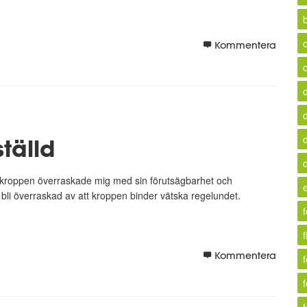
b
c
Kommentera
tälld
an kroppen överraskade mig med sin förutsägbarhet och
bli överraskad av att kroppen binder vätska regelundet.
f
Kommentera
f