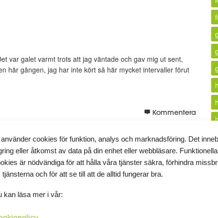
f
t var galet varmt trots att jag väntade och gav mig ut sent,
 här gången, jag har inte kört så här mycket intervaller förut
Kommentera
 använder cookies för funktion, analys och marknadsföring. Det inne
gring eller åtkomst av data på din enhet eller webbläsare. Funktionella
i
okies är nödvändiga för att hålla våra tjänster säkra, förhindra missb
 tjänsterna och för att se till att de alltid fungerar bra.
 inte komma än
k
 kan läsa mer i vår:
etter i livsmedel, och inom 3 år ska det vara genomdrivet
ookiepolicy