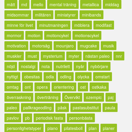
mått
md
mello
mental träning
metallica
middag
midsommar
militären
miniatyrer
minibands
minne för livet
minutmaningen
möblera
modifast
mormor
motion
motioncykel
motionscykel
motivation
motorsåg
mounjaro
mugcake
musik
muskler
must
mysterium
myter
nästan paleo
nnr
nöjd
nostalgi
nota
nutrilett
nyår
nybörjare
nyttigt
obesitas
odla
odling
olycka
omstart
omtag
ont
opera
orientering
ost
ostkaka
överraskning
överträning
Övervikt
ozempic
paj
paleo
pallkrageodling
påsk
pastasubstitut
paula
pavlov
pb
periodisk fasta
personbästa
personlighetstyper
piano
pilatesboll
plan
planer