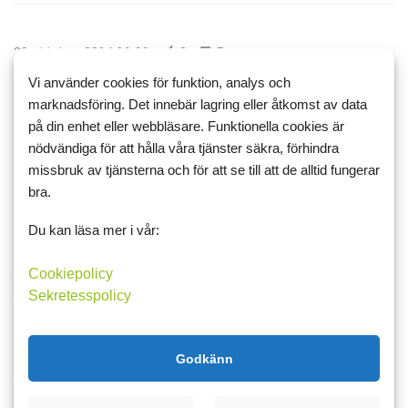
20 oktober 2014 13:33
9
7
Kattungestatus
Vi använder cookies för funktion, analys och
marknadsföring. Det innebär lagring eller åtkomst av data
Iris den modiga kom fram och strök sig mot benet och smörade.
på din enhet eller webbläsare. Funktionella cookies är
Så jag satte mig på huk med lite skinka i handen i tron att det var
nödvändiga för att hålla våra tjänster säkra, förhindra
det hon ville ha. Då strök hon sig mot handen och ville bli kliad!
missbruk av tjänsterna och för att se till att de alltid fungerar
Hennes ultimata gospunkt är i nacken för övrigt, h...
bra.
Du kan läsa mer i vår:
Läs mer
Kommentera
Cookiepolicy
Sekretesspolicy
19 oktober 2014 15:20
3
3
Nästa inköp
Godkänn
Nästa inköp på bokfronten ska bli "
Skitmat
" har jag bestämt. Det