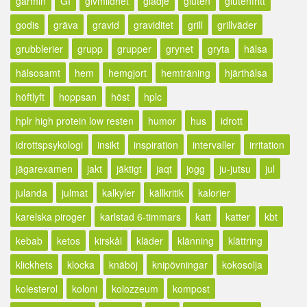
garmin
GI
givmildhet
glädje
gluten
glutenfritt
godis
gräva
gravid
graviditet
grill
grillväder
grubblerier
grupp
grupper
grynet
gryta
hälsa
hälsosamt
hem
hemgjort
hemträning
hjärthälsa
höftlyft
hoppsan
höst
hplc
hplr high protein low resten
humor
hus
idrott
idrottspsykologi
insikt
inspiration
intervaller
irritation
jägarexamen
jakt
jäktigt
jaqt
jogg
ju-jutsu
jul
julanda
julmat
kalkyler
källkritik
kalorier
karelska piroger
karlstad 6-timmars
katt
katter
kbt
kebab
ketos
kirskål
kläder
klänning
klättring
klickhets
klocka
knäböj
knipövningar
kokosolja
kolesterol
koloni
kolozzeum
kompost