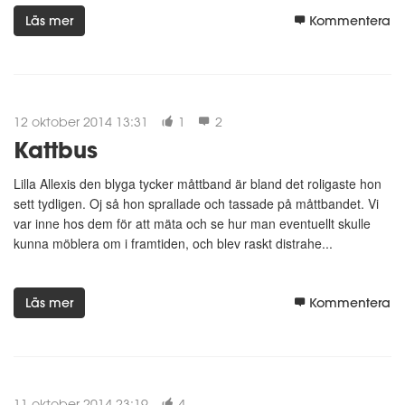
Läs mer
Kommentera
12 oktober 2014 13:31
1
2
Kattbus
Lilla Allexis den blyga tycker måttband är bland det roligaste hon
sett tydligen. Oj så hon sprallade och tassade på måttbandet. Vi
var inne hos dem för att mäta och se hur man eventuellt skulle
kunna möblera om i framtiden, och blev raskt distrahe...
Läs mer
Kommentera
11 oktober 2014 23:19
4