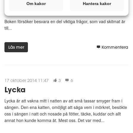
är inte en bantningsbok, utan en vetenskaplig titt under huven på
Om kakor
Hantera kakor
oss människor. Sådana böcker tilltalar mig.
Boken försöker besvara en del viktiga frågor, som vad skitmat är
till...
Läs mer
Kommentera
17 oktober 2014 11:47
3
6
Lycka
Lycka är att vakna mitt i natten av att små tassar smyger fram i
sängen. Den ena katten, omöjligt att säga vem i mörkret, besökte
oss i sängen i natt och nosade på fötter, täcke, kuddar och allt
annat hon kunde komma åt. Mest oss. Det var med...