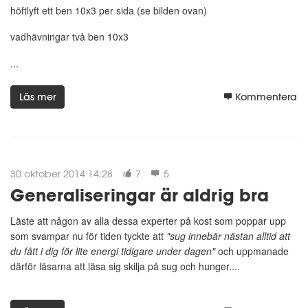
höftlyft ett ben 10x3 per sida (se bilden ovan)
vadhävningar två ben 10x3
...
Läs mer
Kommentera
30 oktober 2014 14:28
7
5
Generaliseringar är aldrig bra
Läste att någon av alla dessa experter på kost som poppar upp
som svampar nu för tiden tyckte att
"sug innebär nästan alltid att
du fått i dig för lite energi tidigare under dagen"
och uppmanade
därför läsarna att läsa sig skilja på sug och hunger....