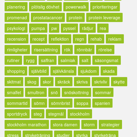
planering
plötslig dövhet
powerwalk
prioriteringar
promenad
prostatacancer
protein
protein leverage
psykologi
pumpa
pw
pyssel
rådjur
rea
recension
recept
reflektion
regn
rehab
reklam
rimligheter
risersättning
rök
rönnbär
rörelse
rutiner
rygg
saffran
salmiak
salt
säsongsmat
shopping
självbild
självkänsla
sjukdom
skada
skitmat
skog
skor
skräck
skriva
skrivliv
skytte
smalfet
smultron
snö
snöskottning
sommar
sommartid
sömn
sömnbrist
soppa
spanien
sportdryck
steg
stegmål
stockholm
stockholm marathon
stora damen
storm
strategier
stress
stryketräning
studier
styrka
styrketräna