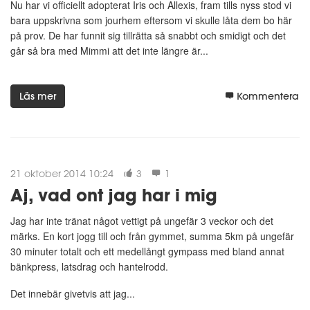
Nu har vi officiellt adopterat Iris och Allexis, fram tills nyss stod vi
bara uppskrivna som jourhem eftersom vi skulle låta dem bo här
på prov. De har funnit sig tillrätta så snabbt och smidigt och det
går så bra med Mimmi att det inte längre är...
Läs mer
Kommentera
21 oktober 2014 10:24
3
1
Aj, vad ont jag har i mig
Jag har inte tränat något vettigt på ungefär 3 veckor och det
märks. En kort jogg till och från gymmet, summa 5km på ungefär
30 minuter totalt och ett medellångt gympass med bland annat
bänkpress, latsdrag och hantelrodd.
Det innebär givetvis att jag...