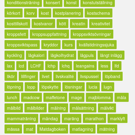
konditionsträning
konsert
konst
konstutställning
körkort
korv
kost
kostplanering
kostschema
kosttillskott
kostvanor
kött
kreatin
kreativitet
kroppsfett
kroppsuppfattning
kroppsviktsövningar
kroppsviktspass
kryddor
kurs
kvällstidningssjuka
kyckling
lågkalori
lågkolhydrat
lågpuls
långt inlägg
lax
lcd
LCHF
lchp
lchq
leangains
less
lfd
likör
lillfinger
livet
livskvalité
livspussel
löpband
löpning
lopp
löpskytte
lösningar
lucia
lugn
lunch
madcow
maffetone
mage
majblomma
måla
målbild
målbilder
målning
målsättning
målvikt
mammaträning
måndag
maräng
marathon
marklyft
mässa
mat
Matdagboken
matlagning
mätning