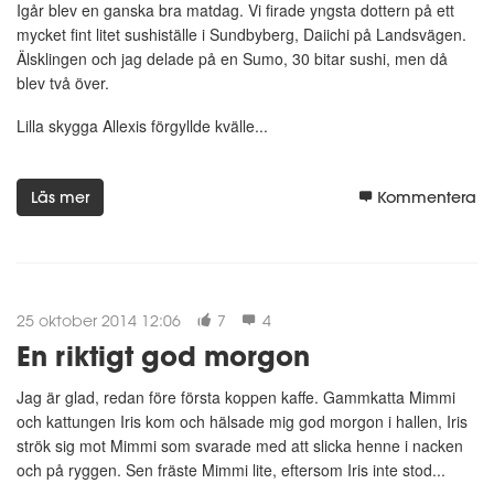
Igår blev en ganska bra matdag. Vi firade yngsta dottern på ett
mycket fint litet sushiställe i Sundbyberg, Daiichi på Landsvägen.
Älsklingen och jag delade på en Sumo, 30 bitar sushi, men då
blev två över.
Lilla skygga Allexis förgyllde kvälle...
Läs mer
Kommentera
25 oktober 2014 12:06
7
4
En riktigt god morgon
Jag är glad, redan före första koppen kaffe. Gammkatta Mimmi
och kattungen Iris kom och hälsade mig god morgon i hallen, Iris
strök sig mot Mimmi som svarade med att slicka henne i nacken
och på ryggen. Sen fräste Mimmi lite, eftersom Iris inte stod...