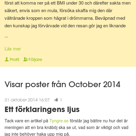
först att komma ner på ett BMI under 30 och därefter sakta men
säkert, envis som en mula, försöka skaffa mig den där
vältränade kroppen som hägrat i drömmarna. Beväpnad med
den kunskap jag förvärvade vid den resan gör jag en liknande
resa en gång till för att bli av med mina gravidkilo och åter kunna
...
springa marathon.
Läs mer
Nu för tiden är jag en av Matdagbokens mentorer, skicka ett
Profil
Följare
privat meddelande om du vill ha stöd och pepp privat eller om du
vill ha någon att bolla ideer med.
Visar poster från October 2014
31 oktober 2014 16:07
1
Ett förklaringens ljus
Tack vare en artikel på
Tyngre.se
förstår jag bättre nu hur det är
meningen att en bra knäböj ska se ut, vad som är viktigt och vad
jag inte behöver haka upp mig på.