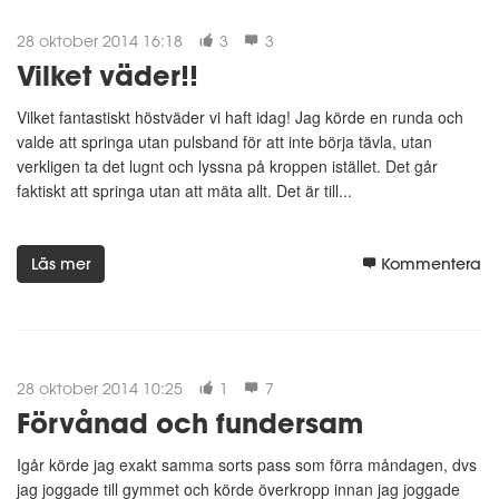
28 oktober 2014 16:18
3
3
Vilket väder!!
Vilket fantastiskt höstväder vi haft idag! Jag körde en runda och
valde att springa utan pulsband för att inte börja tävla, utan
verkligen ta det lugnt och lyssna på kroppen istället. Det går
faktiskt att springa utan att mäta allt. Det är till...
Läs mer
Kommentera
28 oktober 2014 10:25
1
7
Förvånad och fundersam
Igår körde jag exakt samma sorts pass som förra måndagen, dvs
jag joggade till gymmet och körde överkropp innan jag joggade