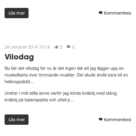
Läs mer
Kommentera
24 oktober 2014 10:14
5
6
Vilodag
Nu blir det vilodag för nu är det ingen idé att jag lägger upp en
muskelkarta över ömmande muskler. Det skulle ändå bara bli en
helkroppsbild...
Undrar i mitt stilla sinne varför jag körde knäböj med stång,
knäböj på balansplatta och utfall p...
Läs mer
Kommentera