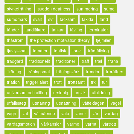
styrketräning
sudden deafness
summering
sumo
sumomark
svält
svt
tacksam
takida
tand
tänder
tandläkare
tankar
tävling
terminator
thåström
the protection motivation theory
tjejmilen
tjuvlyssnat
tomater
tonfisk
torsk
trädfällning
trädgård
traditionellt
traditioner
träff
trail
träna
Träning
träningsmat
träningsvärk
trender
trerätters
triatlon
trigger alert
trött
tröttsamt
trx
tur
universum och allting
ursinnig
ursvik
utbildning
utfallssteg
utmaning
utmattning
våffeldagen
vagel
vagn
val
välmående
valp
vanor
vår
vardag
vardagsmotion
vårkänslor
värme
varmt
vårtrött