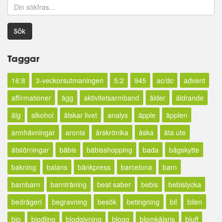
Sök
Taggar
16:8
3-veckorsutmaningen
5:2
945
ac/dc
advent
affirmationer
ägg
aktivitetsarmband
ålder
åldrande
älg
alkohol
älskar livet
analys
äpple
äpplen
armhävningar
aronia
årskrönika
åska
äta ute
ätstörningar
bäbis
bäbisshopping
bada
bågskytte
bakning
balans
bänkpress
barcelona
barn
barnbarn
barnträning
beat saber
bebis
bebislycka
bedrägeri
begravning
besök
betingning
bil
bilen
bio
biodling
blodgivning
blogg
blomkålsris
bluff