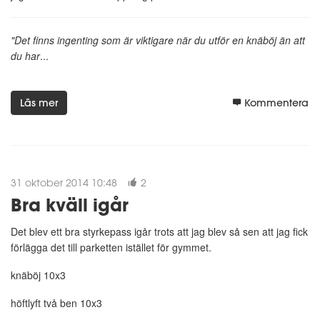
"Det finns ingenting som är viktigare när du utför en knäböj än att
du har
...
Läs mer
Kommentera
31 oktober 2014 10:48
2
Bra kväll igår
Det blev ett bra styrkepass igår trots att jag blev så sen att jag fick
förlägga det till parketten istället för gymmet.
knäböj 10x3
höftlyft två ben 10x3